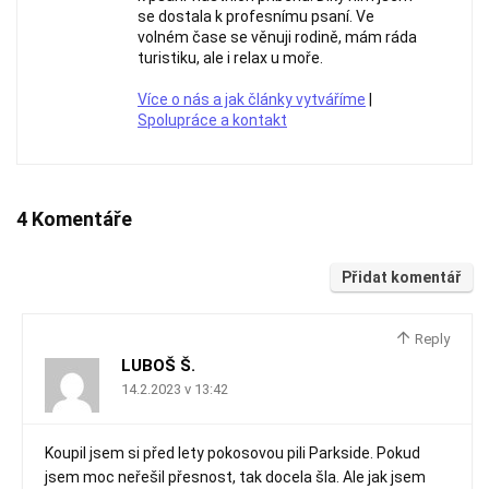
se dostala k profesnímu psaní. Ve
volném čase se věnuji rodině, mám ráda
turistiku, ale i relax u moře.
Více o nás a jak články vytváříme
|
Spolupráce a kontakt
4 Komentáře
Přidat komentář
Reply
LUBOŠ Š.
14.2.2023 v 13:42
Koupil jsem si před lety pokosovou pili Parkside. Pokud
jsem moc neřešil přesnost, tak docela šla. Ale jak jsem