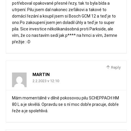
potřeboval opakované přesné řezy, tak to byla bída a
utrpení. Pilu jsem dal nakonec zeťákovi a takové to
domácí řezání a koupil jsem si Bosch GCM 12 a teď je to
ono.Po zakoupení jsem jen doladil úhly a teď je to super
pila. Sice investice několikanásobná proti Parkside, ale
vím, že co nastavím sedí jak p**** na hrnci a vím, žemne
přežije :-D
Reply
MARTIN
2.2.2023 v 12:10
Mám momentálně v dílně pokosovou pilu SCHEPPACH HM
80 L a je skvělá. Opravdu se s ní moc dobře pracuje, dobře
řeže a je spolehlivá.