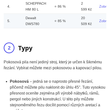
SCHEPPACH
2
4.
⭐
86 %
Zobraz
HM 80 L
599 Kč
Dewalt
20
5.
⭐
85 %
Zobraz
DWS780
509 Kč
Typy
Pokosová pila není jediný stroj, který je určen k šikmému
řezání. Vybírat můžete mezi pokosovou a kapovací pilou.
Pokosová
– jedná se o naprosto přesné řezání,
přičemž můžete pilu naklonit do úhlu 45°. Tuto vysokou
přesnost oceníte zejména při výrobě nábytků, rámů,
pergol nebo jiných konstrukcí. U této pily můžete
stejnoměrného řezu docílit pomocí různých aretací a