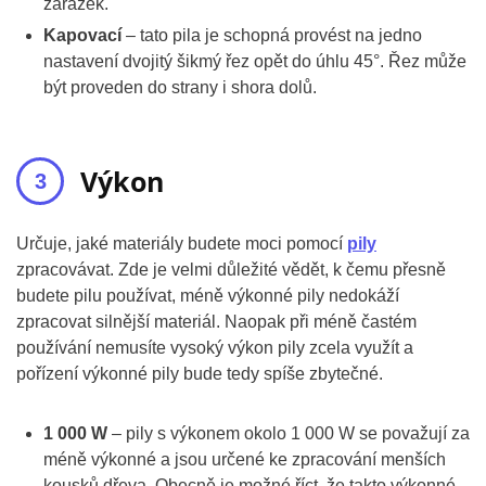
zarážek.
Kapovací
– tato pila je schopná provést na jedno
nastavení dvojitý šikmý řez opět do úhlu 45°. Řez může
být proveden do strany i shora dolů.
Výkon
Určuje, jaké materiály budete moci pomocí
pily
zpracovávat. Zde je velmi důležité vědět, k čemu přesně
budete pilu používat, méně výkonné pily nedokáží
zpracovat silnější materiál. Naopak při méně častém
používání nemusíte vysoký výkon pily zcela využít a
pořízení výkonné pily bude tedy spíše zbytečné.
1 000 W
– pily s výkonem okolo 1 000 W se považují za
méně výkonné a jsou určené ke zpracování menších
kousků dřeva. Obecně je možné říct, že takto výkonné