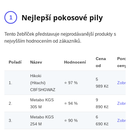
Nejlepší pokosové pily
Tento žebříček představuje nejprodávanější produkty s
nejvyšším hodnocením od zákazníků.
Cena
Porov
Pořadí
Název
Hodnocení
od
ceny
Hikoki
5
1.
(Hitachi)
⭐
97 %
Zobraz
989 Kč
C8FSHGWAZ
Metabo KGS
9
2.
⭐
94 %
Zobraz
305 M
890 Kč
Metabo KGS
6
3.
⭐
90 %
Zobraz
254 M
690 Kč