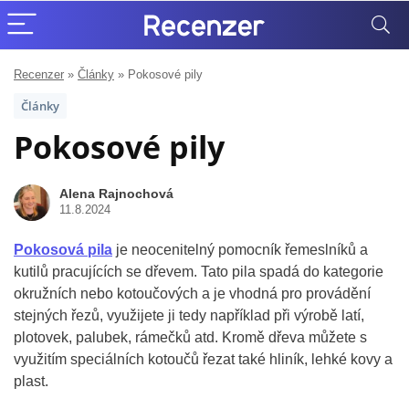
Recenzer
»
Články
»
Pokosové pily
Články
Pokosové pily
Alena Rajnochová
11.8.2024
Pokosová pila
je neocenitelný pomocník řemeslníků a
kutilů pracujících se dřevem. Tato pila spadá do kategorie
okružních nebo kotoučových a je vhodná pro provádění
stejných řezů, využijete ji tedy například při výrobě latí,
plotovek, palubek, rámečků atd. Kromě dřeva můžete s
využitím speciálních kotoučů řezat také hliník, lehké kovy a
plast.