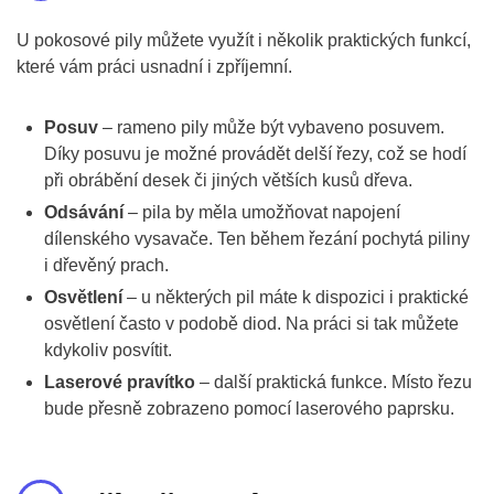
U pokosové pily můžete využít i několik praktických funkcí,
které vám práci usnadní i zpříjemní.
Posuv
– rameno pily může být vybaveno posuvem.
Díky posuvu je možné provádět delší řezy, což se hodí
při obrábění desek či jiných větších kusů dřeva.
Odsávání
– pila by měla umožňovat napojení
dílenského vysavače. Ten během řezání pochytá piliny
i dřevěný prach.
Osvětlení
– u některých pil máte k dispozici i praktické
osvětlení často v podobě diod. Na práci si tak můžete
kdykoliv posvítit.
Laserové pravítko
– další praktická funkce. Místo řezu
bude přesně zobrazeno pomocí laserového paprsku.