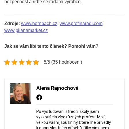
bezpečnost a řiďte se radami výrobce.
Zdroje:
www.hornbach.cz
,
www.profinaradi.com
,
www.pilanamarket.cz
Jak se vám líbí tento článek? Pomohl vám?
5/5 (35 hodnocení)
Alena Rajnochová
Po vystudování střední školy jsem
vyzkoušela více různých profesí. Mojí
velkou vášní jsou knihy, které mě přivedly i
k psaní vlastních příběhů. Díky nim jsem