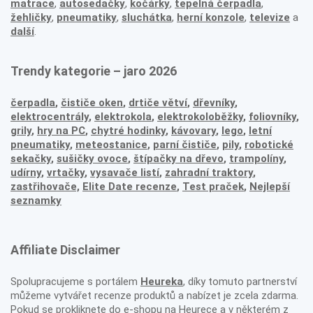
matrace
,
autosedačky
,
kočárky
,
tepelná čerpadla
,
žehličky
,
pneumatiky
,
sluchátka
,
herní konzole
,
televize
a
další
.
Trendy kategorie – jaro 2026
čerpadla
,
čističe oken
,
drtiče větví
,
dřevníky
,
elektrocentrály
,
elektrokola
,
elektrokoloběžky
,
foliovníky
,
grily
,
hry na PC
,
chytré hodinky
,
kávovary
,
lego
,
letní
pneumatiky
,
meteostanice
,
parní čističe
,
pily
,
robotické
sekačky
,
sušičky ovoce
,
štípačky na dřevo
,
trampolíny
,
udírny
,
vrtačky
,
vysavače listí
,
zahradní traktory
,
zastřihovače,
Elite Date recenze
,
Test praček
,
Nejlepší
seznamky
Affiliate Disclaimer
Spolupracujeme s portálem
Heureka
, díky tomuto partnerství
můžeme vytvářet recenze produktů a nabízet je zcela zdarma.
Pokud se prokliknete do e-shopu na Heurece a v některém z