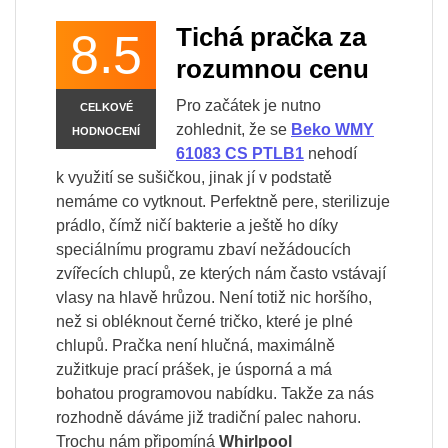
Tichá pračka za
8.5
rozumnou cenu
Pro začátek je nutno
CELKOVÉ
zohlednit, že se
Beko WMY
HODNOCENÍ
61083 CS PTLB1
nehodí
k využití se sušičkou, jinak jí v podstatě
nemáme co vytknout. Perfektně pere, sterilizuje
prádlo, čímž ničí bakterie a ještě ho díky
speciálnímu programu zbaví nežádoucích
zvířecích chlupů, ze kterých nám často vstávají
vlasy na hlavě hrůzou. Není totiž nic horšího,
než si obléknout černé tričko, které je plné
chlupů. Pračka není hlučná, maximálně
zužitkuje prací prášek, je úsporná a má
bohatou programovou nabídku. Takže za nás
rozhodně dáváme již tradiční palec nahoru.
Trochu nám připomíná
Whirlpool