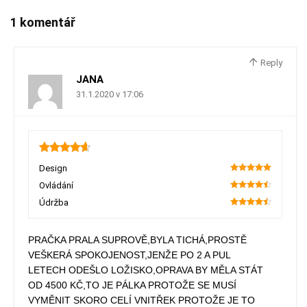
1 komentář
Reply
JANA
31.1.2020 v 17:06
4.65
Design
100
Ovládání
90
Údržba
90
PRAČKA PRALA SUPROVĚ,BYLA TICHÁ,PROSTĚ
VEŠKERÁ SPOKOJENOST,JENŽE PO 2 A PUL
LETECH ODEŠLO LOŽISKO,OPRAVA BY MĚLA STÁT
OD 4500 KČ,TO JE PÁLKA PROTOŽE SE MUSÍ
VYMĚNIT SKORO CELÍ VNITŘEK PROTOŽE JE TO