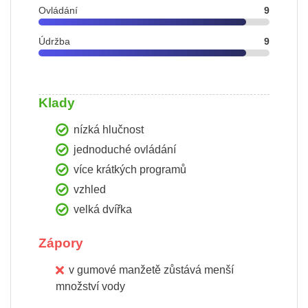
Ovládání
9
Údržba
9
Klady
nízká hlučnost
jednoduché ovládání
více krátkých programů
vzhled
velká dvířka
Zápory
v gumové manžetě zůstává menší
množství vody