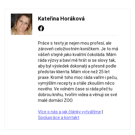
Kateřina Horáková
Práce s texty je nejen mou profesí, ale
zároveň celoživotním koníčkem. Je to má
vášeň stejně jako kvalitní čokoláda. Mám
ráda výzvy a baví mě hrát si se slovy tak,
aby byl výsledek dokonalý a přesně podle
představ klienta. Mám více než 25 let
praxe. Kromě toho moc ráda vařím i peču,
vymýšlím recepty a stále zkouším něco
nového. Ve volném čase si ráda přečtu
dobrou knihu, tvořím videa a věnuji se své
malé domácí ZOO.
Více o nás a jak články vytváříme
|
Spolupráce a kontakt