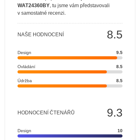
WAT24360BY
, tu jsme vám představovali
v samostatné recenzi.
8.5
NAŠE HODNOCENÍ
Design
9.5
Ovládání
8.5
Údržba
8.5
9.3
HODNOCENÍ ČTENÁŘŮ
Design
10