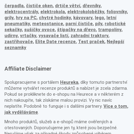
čerpadla
,
čističe oken
,
drtiče větví
,
dřevníky
,
elektrocentrály
,
elektrokola
,
elektrokoloběžky
,
foliovníky
,
grily
,
hry na PC
,
chytré hodinky
,
kávovary
,
lego
,
letní
pneumatiky
,
meteostanice
,
parní čističe
,
pily
,
robotické
sekačky
,
sušičky ovoce
,
štípačky na dřevo
,
trampolíny
,
udírny
,
vrtačky
,
vysavače listí
,
zahradní traktory
,
zastřihovače,
Elite Date recenze
,
Test praček
,
Nejlepší
seznamky
Affiliate Disclaimer
Spolupracujeme s portálem
Heureka
, díky tomuto partnerství
můžeme vytvářet recenze produktů a nabízet je zcela zdarma.
Pokud se prokliknete do e-shopu na Heurece a v některém z
nich nakoupíte, tak získáme malou provizi. Vy nic navíc
neplatíte. Podobně to funguje i s dalšími partnery.
Více o tom,
jak vyděláváme
.
Mnoho produktů, služeb a e-shopů máme ověřených a
otestovaných. Doporučujeme jen ty, které jsou bezpečné.
Neručíme však za případné škody způsobené výběrem