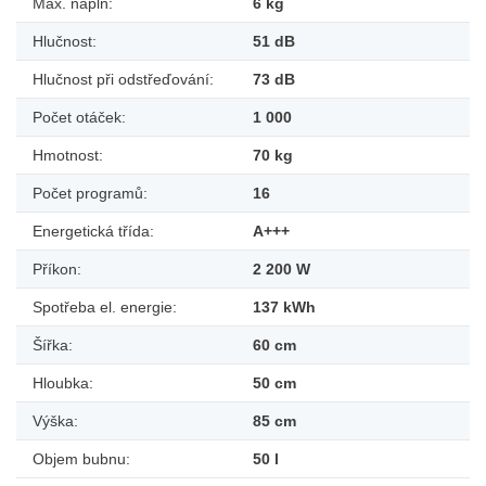
Max. náplň:
6 kg
Hlučnost:
51 dB
Hlučnost při odstřeďování:
73 dB
Počet otáček:
1 000
Hmotnost:
70 kg
Počet programů:
16
Energetická třída:
A+++
Příkon:
2 200 W
Spotřeba el. energie:
137 kWh
Šířka:
60 cm
Hloubka:
50 cm
Výška:
85 cm
Objem bubnu:
50 l