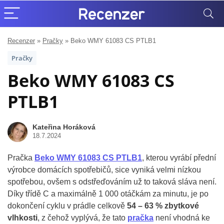
Recenzer
»
Pračky
»
Beko WMY 61083 CS PTLB1
Pračky
Beko WMY 61083 CS
PTLB1
Kateřina Horáková
18.7.2024
Pračka
Beko WMY 61083 CS PTLB1
, kterou vyrábí přední
výrobce domácích spotřebičů, sice vyniká velmi nízkou
spotřebou, ovšem s odstřeďováním už to taková sláva není.
Díky třídě C a maximálně 1 000 otáčkám za minutu, je po
dokončení cyklu v prádle celkově
54 – 63 % zbytkové
vlhkosti
, z čehož vyplývá, že tato
pračka
není vhodná ke