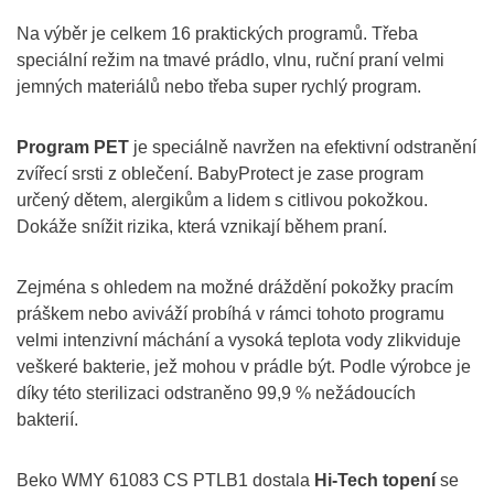
Na výběr je celkem 16 praktických programů. Třeba
speciální režim na tmavé prádlo, vlnu, ruční praní velmi
jemných materiálů nebo třeba super rychlý program.
Program PET
je speciálně navržen na efektivní odstranění
zvířecí srsti z oblečení. BabyProtect je zase program
určený dětem, alergikům a lidem s citlivou pokožkou.
Dokáže snížit rizika, která vznikají během praní.
Zejména s ohledem na možné dráždění pokožky pracím
práškem nebo aviváží probíhá v rámci tohoto programu
velmi intenzivní máchání a vysoká teplota vody zlikviduje
veškeré bakterie, jež mohou v prádle být. Podle výrobce je
díky této sterilizaci odstraněno 99,9 % nežádoucích
bakterií.
Beko WMY 61083 CS PTLB1 dostala
Hi-Tech topení
se