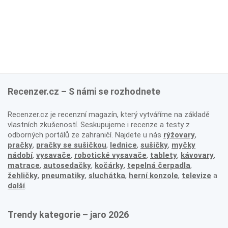
Recenzer.cz – S námi se rozhodnete
Recenzer.cz je recenzní magazín, který vytváříme na základě
vlastních zkušeností. Seskupujeme i recenze a testy z
odborných portálů ze zahraničí. Najdete u nás
rýžovary
,
pračky
,
pračky se sušičkou
,
lednice
,
sušičky
,
myčky
nádobí
,
vysavače
,
robotické vysavače
,
tablety
,
kávovary
,
matrace
,
autosedačky
,
kočárky
,
tepelná čerpadla
,
žehličky
,
pneumatiky
,
sluchátka
,
herní konzole
,
televize
a
další
.
Trendy kategorie – jaro 2026