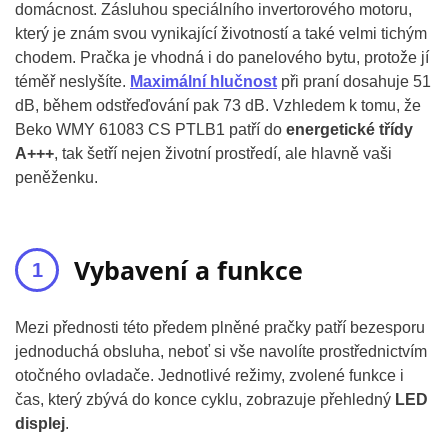
domácnost. Zásluhou speciálního invertorového motoru,
který je znám svou vynikající životností a také velmi tichým
chodem. Pračka je vhodná i do panelového bytu, protože jí
téměř neslyšíte.
Maximální hlučnost
při praní dosahuje 51
dB, během odstřeďování pak 73 dB. Vzhledem k tomu, že
Beko WMY 61083 CS PTLB1 patří do
energetické třídy
A+++
, tak šetří nejen životní prostředí, ale hlavně vaši
peněženku.
Vybavení a funkce
Mezi přednosti této předem plněné pračky patří bezesporu
jednoduchá obsluha, neboť si vše navolíte prostřednictvím
otočného ovladače. Jednotlivé režimy, zvolené funkce i
čas, který zbývá do konce cyklu, zobrazuje přehledný
LED
displej
.