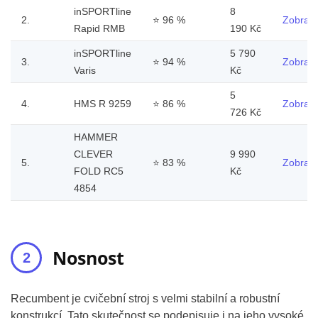
inSPORTline
8
2.
⭐
96 %
Zobrazi
Rapid RMB
190 Kč
inSPORTline
5 790
3.
⭐
94 %
Zobrazi
Varis
Kč
5
4.
HMS R 9259
⭐
86 %
Zobrazi
726 Kč
HAMMER
CLEVER
9 990
5.
⭐
83 %
Zobrazi
FOLD RC5
Kč
4854
Nosnost
Recumbent je cvičební stroj s velmi stabilní a robustní
konstrukcí. Tato skutečnost se podepisuje i na jeho vysoké