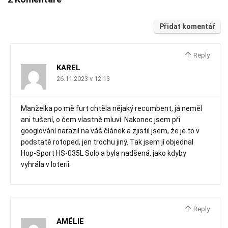
Přidat komentář
Reply
KAREL
26.11.2023 v 12:13
Manželka po mě furt chtěla nějaký recumbent, já neměl
ani tušení, o čem vlastně mluví. Nakonec jsem při
googlování narazil na váš článek a zjistil jsem, že je to v
podstatě rotoped, jen trochu jiný. Tak jsem jí objednal
Hop-Sport HS-035L Solo a byla nadšená, jako kdyby
vyhrála v loterii.
Reply
AMÉLIE