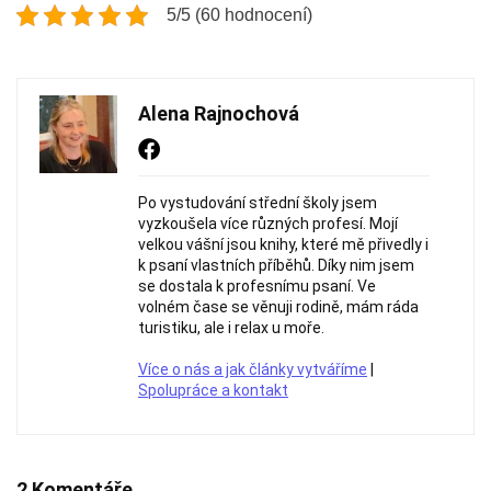
5/5 (60 hodnocení)
Alena Rajnochová
Po vystudování střední školy jsem
vyzkoušela více různých profesí. Mojí
velkou vášní jsou knihy, které mě přivedly i
k psaní vlastních příběhů. Díky nim jsem
se dostala k profesnímu psaní. Ve
volném čase se věnuji rodině, mám ráda
turistiku, ale i relax u moře.
Více o nás a jak články vytváříme
|
Spolupráce a kontakt
2 Komentáře