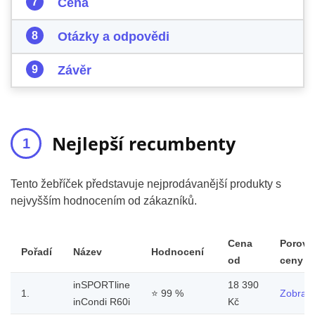
Cena
Otázky a odpovědi
Závěr
Nejlepší recumbenty
Tento žebříček představuje nejprodávanější produkty s
nejvyšším hodnocením od zákazníků.
Cena
Porovn
Pořadí
Název
Hodnocení
od
ceny
inSPORTline
18 390
1.
⭐
99 %
Zobrazi
inCondi R60i
Kč