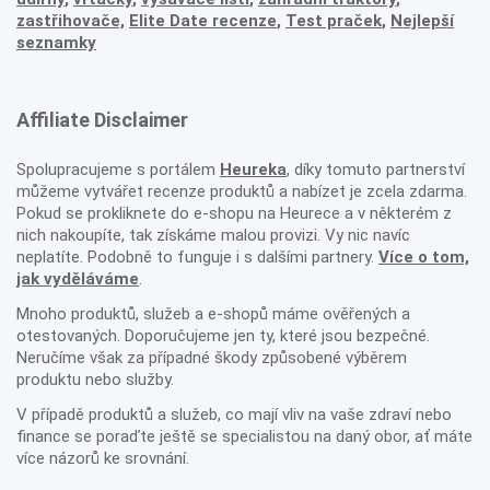
zastřihovače,
Elite Date recenze
,
Test praček
,
Nejlepší
seznamky
Affiliate Disclaimer
Spolupracujeme s portálem
Heureka
, díky tomuto partnerství
můžeme vytvářet recenze produktů a nabízet je zcela zdarma.
Pokud se prokliknete do e-shopu na Heurece a v některém z
nich nakoupíte, tak získáme malou provizi. Vy nic navíc
neplatíte. Podobně to funguje i s dalšími partnery.
Více o tom,
jak vyděláváme
.
Mnoho produktů, služeb a e-shopů máme ověřených a
otestovaných. Doporučujeme jen ty, které jsou bezpečné.
Neručíme však za případné škody způsobené výběrem
produktu nebo služby.
V případě produktů a služeb, co mají vliv na vaše zdraví nebo
finance se poraďte ještě se specialistou na daný obor, ať máte
více názorů ke srovnání.