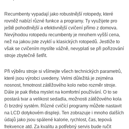
Recumbenty vypadají jako robustnější rotopedy, které
rovněž nabízí různé funkce a programy. Ty využijete pro
ještě pohodlnější a efektivnější cvičení přímo z domova.
Nevýhodou rotopedu recumbenty je mnohem vyšší cena,
než na jakou jste zvyklí u klasických rotopedů. Jestliže to
však se cvičením myslíte vážně, nevyplatí se při pořizování
stroje zbytečně šetřit.
Při výběru stroje si všímejte všech technických parametrů,
které jsou výrobci uvedeny. Velmi důležitá je zejména
nosnost, hmotnost zátěžového kolo nebo rozměr stroje.
Dále je pak třeba myslet na komfortní používání. O to se
postará tvar a velikost sedadla, možnosti zátěžového kola
či brzdný systém. Různé cvičící programy můžete nastavit
na LCD dotykovém displeji. Ten zobrazuje i mnoho dalších
údajů jako jsou spálené kalorie, rychlost, čas, tepová
frekvence atd. Za kvalitu a potřebný servis bude ručit