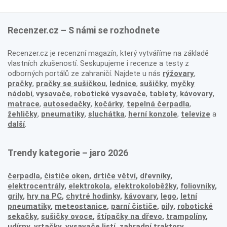
Recenzer.cz – S námi se rozhodnete
Recenzer.cz je recenzní magazín, který vytváříme na základě
vlastních zkušeností. Seskupujeme i recenze a testy z
odborných portálů ze zahraničí. Najdete u nás
rýžovary
,
pračky
,
pračky se sušičkou
,
lednice
,
sušičky
,
myčky
nádobí
,
vysavače
,
robotické vysavače
,
tablety
,
kávovary
,
matrace
,
autosedačky
,
kočárky
,
tepelná čerpadla
,
žehličky
,
pneumatiky
,
sluchátka
,
herní konzole
,
televize
a
další
.
Trendy kategorie – jaro 2026
čerpadla
,
čističe oken
,
drtiče větví
,
dřevníky
,
elektrocentrály
,
elektrokola
,
elektrokoloběžky
,
foliovníky
,
grily
,
hry na PC
,
chytré hodinky
,
kávovary
,
lego
,
letní
pneumatiky
,
meteostanice
,
parní čističe
,
pily
,
robotické
sekačky
,
sušičky ovoce
,
štípačky na dřevo
,
trampolíny
,
udírny
,
vrtačky
,
vysavače listí
,
zahradní traktory
,