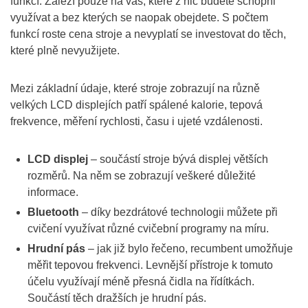
funkcí. Záleží pouze na vás, které z nic budete schopni
využívat a bez kterých se naopak obejdete. S počtem
funkcí roste cena stroje a nevyplatí se investovat do těch,
které plně nevyužijete.
Mezi základní údaje, které stroje zobrazují na různě
velkých LCD displejích patří spálené kalorie, tepová
frekvence, měření rychlosti, času i ujeté vzdálenosti.
LCD displej
– součástí stroje bývá displej větších
rozměrů. Na něm se zobrazují veškeré důležité
informace.
Bluetooth
– díky bezdrátové technologii můžete při
cvičení využívat různé cvičební programy na míru.
Hrudní pás
– jak již bylo řečeno, recumbent umožňuje
měřit tepovou frekvenci. Levnější přístroje k tomuto
účelu využívají méně přesná čidla na řídítkách.
Součástí těch dražších je hrudní pás.