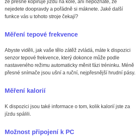
že přesně kopíruje jízdu na kole, ani nepoznáte, že
nejedete doopravdy a pořádně si máknete. Jaké další
funkce vás u tohoto stroje čekají?
Měření tepové frekvence
Abyste viděli, jak vaše tělo zátěž zvládá, máte k dispozici
senzor tepové frekvence, který dokonce může podle
nastaveného režimu automaticky měnit fázi tréninku. Méně
přesné snímače jsou ušní a ruční, nejpřesnější hrudní pásy.
Měření kalorií
K dispozici jsou také informace o tom, kolik kalorií jste za
jízdu spálili.
Možnost připojení k PC