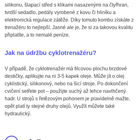
silikonu, šlapací střed s klikami nasazenými na čtyřhran,
tvrdší sedadlo, pedály vyrobené z kovu či hliníku a
elektronická regulace zátěže. Díky tomuto kombu získáte z
trenažéru to nejlepší. Jasné ale je, že si za takovou kvalitu
připlatíte, a to nemalé peníze.
Jak na údržbu cyklotrenažéru?
V případě, že cyklotrenažér má filcovou plochu brzdové
destičky, aplikujte na ni 3-5 kapek oleje. Může jít o olej
cyklistický, silikonový, nebo na šicí stroje. Po dokončení
cvičení setřete pot – použijte suchý až lehce navlhčený
hadr. U strojů s řetězovým pohonem je pravidelně mažte,
opět platí ty stejné druhy olejů. Využít můžete také
hydraulický.