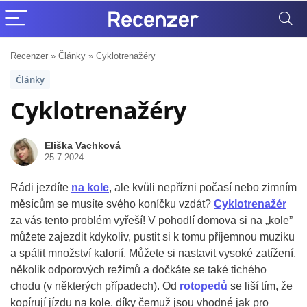
Recenzer
»
Články
»
Cyklotrenažéry
Články
Cyklotrenažéry
Eliška Vachková
25.7.2024
Rádi jezdíte
na kole
, ale kvůli nepřízni počasí nebo zimním
měsícům se musíte svého koníčku vzdát?
Cyklotrenažér
za vás tento problém vyřeší! V pohodlí domova si na „kole”
můžete zajezdit kdykoliv, pustit si k tomu příjemnou muziku
a spálit množství kalorií. Můžete si nastavit vysoké zatížení,
několik odporových režimů a dočkáte se také tichého
chodu (v některých případech). Od
rotopedů
se liší tím, že
kopírují jízdu na kole, díky čemuž jsou vhodné jak pro