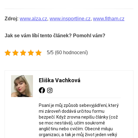
Zdroj:
www.alza.cz
,
www.insportline.cz
,
www.fitham.cz
Jak se vám líbí tento článek? Pomohl vám?
5/5 (60 hodnocení)
Eliška Vachková
Psaní je můj způsob sebevyjádření, který
mi zároveň dodává určitou formu
bezpečí. Když zrovna nepíšu články (což
se moc nestává), učím soukromě
angličtinu nebo cvičím. Obecně miluju
organizaci, a tak je můj život jeden velký