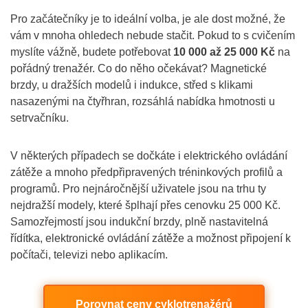
Pro začátečníky je to ideální volba, je ale dost možné, že
vám v mnoha ohledech nebude stačit. Pokud to s cvičením
myslíte vážně, budete potřebovat
10 000 až 25 000 Kč
na
pořádný trenažér. Co do něho očekávat? Magnetické
brzdy, u dražších modelů i indukce, střed s klikami
nasazenými na čtyřhran, rozsáhlá nabídka hmotnosti u
setrvačníku.
V některých případech se dočkáte i elektrického ovládání
zátěže a mnoho předpřipravených tréninkových profilů a
programů. Pro nejnáročnější uživatele jsou na trhu ty
nejdražší modely, které šplhají přes cenovku 25 000 Kč.
Samozřejmostí jsou indukční brzdy, plně nastavitelná
řídítka, elektronické ovládání zátěže a možnost připojení k
počítači, televizi nebo aplikacím.
Porovnat ceny cyklotrenažérů