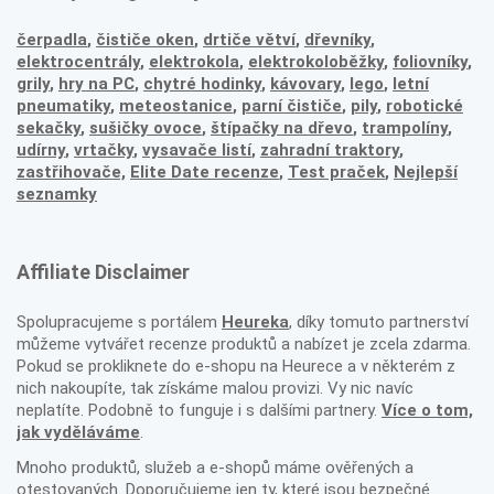
čerpadla
,
čističe oken
,
drtiče větví
,
dřevníky
,
elektrocentrály
,
elektrokola
,
elektrokoloběžky
,
foliovníky
,
grily
,
hry na PC
,
chytré hodinky
,
kávovary
,
lego
,
letní
pneumatiky
,
meteostanice
,
parní čističe
,
pily
,
robotické
sekačky
,
sušičky ovoce
,
štípačky na dřevo
,
trampolíny
,
udírny
,
vrtačky
,
vysavače listí
,
zahradní traktory
,
zastřihovače,
Elite Date recenze
,
Test praček
,
Nejlepší
seznamky
Affiliate Disclaimer
Spolupracujeme s portálem
Heureka
, díky tomuto partnerství
můžeme vytvářet recenze produktů a nabízet je zcela zdarma.
Pokud se prokliknete do e-shopu na Heurece a v některém z
nich nakoupíte, tak získáme malou provizi. Vy nic navíc
neplatíte. Podobně to funguje i s dalšími partnery.
Více o tom,
jak vyděláváme
.
Mnoho produktů, služeb a e-shopů máme ověřených a
otestovaných. Doporučujeme jen ty, které jsou bezpečné.