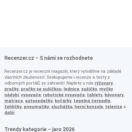
Recenzer.cz – S námi se rozhodnete
Recenzer.cz je recenzní magazín, který vytváříme na základě
vlastních zkušeností. Seskupujeme i recenze a testy z
odborných portálů ze zahraničí. Najdete u nás
rýžovary
,
pračky
,
pračky se sušičkou
,
lednice
,
sušičky
,
myčky
nádobí
,
vysavače
,
robotické vysavače
,
tablety
,
kávovary
,
matrace
,
autosedačky
,
kočárky
,
tepelná čerpadla
,
žehličky
,
pneumatiky
,
sluchátka
,
herní konzole
,
televize
a
další
.
Trendy kategorie – jaro 2026