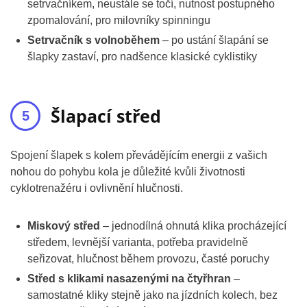
setrvačníkem, neustále se točí, nutnost postupného
zpomalování, pro milovníky spinningu
Setrvačník s volnoběhem
– po ustání šlapání se
šlapky zastaví, pro nadšence klasické cyklistiky
Šlapací střed
Spojení šlapek s kolem převádějícím energii z vašich
nohou do pohybu kola je důležité kvůli životnosti
cyklotrenažéru i ovlivnění hlučnosti.
Miskový střed
– jednodílná ohnutá klika procházející
středem, levnější varianta, potřeba pravidelně
seřizovat, hlučnost během provozu, časté poruchy
Střed s klikami nasazenými na čtyřhran
–
samostatné kliky stejně jako na jízdních kolech, bez