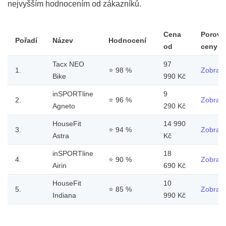
nejvyšším hodnocením od zákazníků.
Cena
Porovn
Pořadí
Název
Hodnocení
od
ceny
Tacx NEO
97
1.
⭐
98 %
Zobrazi
Bike
990 Kč
inSPORTline
9
2.
⭐
96 %
Zobrazi
Agneto
290 Kč
HouseFit
14 990
3.
⭐
94 %
Zobrazi
Astra
Kč
inSPORTline
18
4.
⭐
90 %
Zobrazi
Airin
690 Kč
HouseFit
10
5.
⭐
85 %
Zobrazi
Indiana
990 Kč