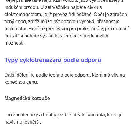
Nejlepší, ale také nejdražší volbou, jsou cyklotrenažéry s
indukční brzdou. U setrvačníku najdete cívku s
elektromagnetem, jejíž provoz řídí počítač. Opět je zaručen
tichý chod, zátěž může být opravdu vysoká, přesnost je
maximální. Hodí se především pro profesionály, pro domácí
použití si bohatě vystačíte s jednou z předchozích
možností.
Typy cyklotrenažéru podle odporu
Další dělení je podle technologie odporu, která má vliv na
konečnou cenu.
Magnetické kotouče
Pro začátečníky a hobby jezdce ideální varianta, která je
navíc nejlevnější.