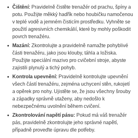
Čištění:
Pravidelně čistěte trenažér od prachu, špíny a
potu. Použijte měkký hadřík nebo houbičku namočenou
v teplé vodě a jemném čisticím prostředku. Vyhněte se
použití agresivních chemikálií, které by mohly poškodit
povrch trenažéru.
Mazání:
Zkontrolujte a pravidelně namažte pohyblivé
části trenažéru, jako jsou klouby, táhla a ložiska.
Použijte speciální mazivo pro cvičební stroje, abyste
zajistili plynulý a tichý pohyb.
Kontrola upevnění:
Pravidelně kontrolujte upevnění
všech částí trenažéru, zejména uchycení stěn, rukojetí
a opěrek pro nohy. Ujistěte se, že jsou všechny šrouby
a západky správně utaženy, aby nedošlo k
nebezpečnému uvolnění během cvičení.
Zkontrolování napětí pásu:
Pokud má váš trenažér
pás, pravidelně zkontrolujte jeho správné napětí,
případně proveďte úpravu dle potřeby.