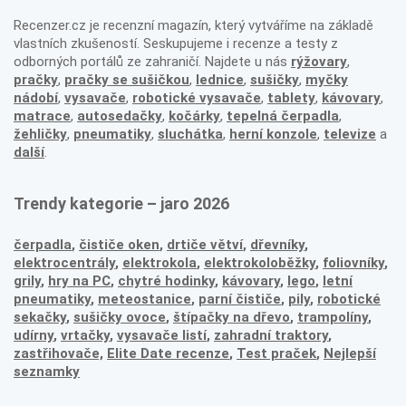
Recenzer.cz je recenzní magazín, který vytváříme na základě
vlastních zkušeností. Seskupujeme i recenze a testy z
odborných portálů ze zahraničí. Najdete u nás
rýžovary
,
pračky
,
pračky se sušičkou
,
lednice
,
sušičky
,
myčky
nádobí
,
vysavače
,
robotické vysavače
,
tablety
,
kávovary
,
matrace
,
autosedačky
,
kočárky
,
tepelná čerpadla
,
žehličky
,
pneumatiky
,
sluchátka
,
herní konzole
,
televize
a
další
.
Trendy kategorie – jaro 2026
čerpadla
,
čističe oken
,
drtiče větví
,
dřevníky
,
elektrocentrály
,
elektrokola
,
elektrokoloběžky
,
foliovníky
,
grily
,
hry na PC
,
chytré hodinky
,
kávovary
,
lego
,
letní
pneumatiky
,
meteostanice
,
parní čističe
,
pily
,
robotické
sekačky
,
sušičky ovoce
,
štípačky na dřevo
,
trampolíny
,
udírny
,
vrtačky
,
vysavače listí
,
zahradní traktory
,
zastřihovače,
Elite Date recenze
,
Test praček
,
Nejlepší
seznamky