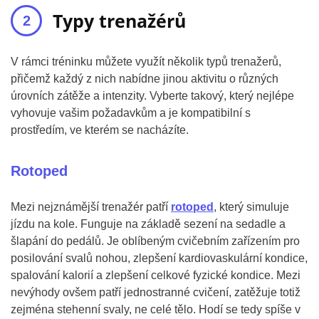
Typy trenažérů
V rámci tréninku můžete využít několik typů trenažerů,
přičemž každý z nich nabídne jinou aktivitu o různých
úrovních zátěže a intenzity. Vyberte takový, který nejlépe
vyhovuje vašim požadavkům a je kompatibilní s
prostředím, ve kterém se nacházíte.
Rotoped
Mezi nejznámější trenažér patří
rotoped
, který simuluje
jízdu na kole. Funguje na základě sezení na sedadle a
šlapání do pedálů. Je oblíbeným cvičebním zařízením pro
posilování svalů nohou, zlepšení kardiovaskulární kondice,
spalování kalorií a zlepšení celkové fyzické kondice. Mezi
nevýhody ovšem patří jednostranné cvičení, zatěžuje totiž
zejména stehenní svaly, ne celé tělo. Hodí se tedy spíše v