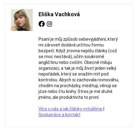
Eliška Vachková
Psaní je můj způsob sebevyjádření, který
mi zároveň dodává určitou formu
bezpečí. Když zrovna nepíšu články (což
se moc nestává), učím soukromě
angličtinu nebo cvičím. Obecně miluju
organizaci, a tak je můj život jeden velký
nepořádek, který se snažím mít pod
kontrolou. Abych si zachovala rovnováhu,
chodím na procházky, medituji, věnuji se
józe nebo čtu knihy. Stres je mé druhé
jméno, ale produktivita to první.
Více o nás a jak články vytváříme
|
Spolupráce a kontakt