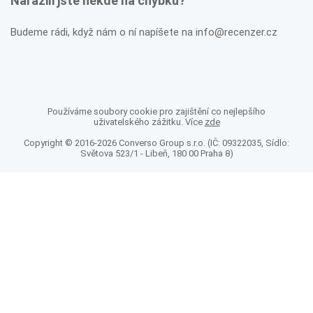
Narazili jste někde na chybku?
Budeme rádi, když nám o ní napíšete na info@recenzer.cz
Používáme soubory cookie pro zajištění co nejlepšího
uživatelského zážitku. Více
zde
Copyright © 2016-2026 Converso Group s.r.o. (IČ: 09322035, Sídlo:
Světova 523/1 - Libeň, 180 00 Praha 8)