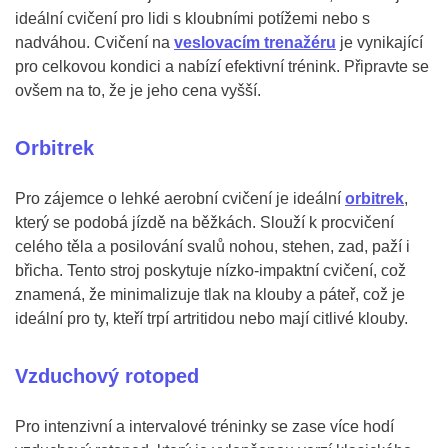
ideální cvičení pro lidi s kloubními potížemi nebo s
nadváhou. Cvičení na
veslovacím trenažéru
je vynikající
pro celkovou kondici a nabízí efektivní trénink. Připravte se
ovšem na to, že je jeho cena vyšší.
Orbitrek
Pro zájemce o lehké aerobní cvičení je ideální
orbitrek
,
který se podobá jízdě na běžkách. Slouží k procvičení
celého těla a posilování svalů nohou, stehen, zad, paží i
břicha. Tento stroj poskytuje nízko-impaktní cvičení, což
znamená, že minimalizuje tlak na klouby a páteř, což je
ideální pro ty, kteří trpí artritidou nebo mají citlivé klouby.
Vzduchový rotoped
Pro intenzivní a intervalové tréninky se zase více hodí