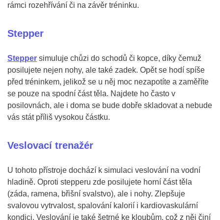
rámci rozehřívání či na závěr tréninku.
Stepper
Stepper
simuluje chůzi do schodů či kopce, díky čemuž
posilujete nejen nohy, ale také zadek. Opět se hodí spíše
před tréninkem, jelikož se u něj moc nezapotíte a zaměříte
se pouze na spodní část těla. Najdete ho často v
posilovnách, ale i doma se bude dobře skladovat a nebude
vás stát příliš vysokou částku.
Veslovací trenažér
U tohoto přístroje dochází k simulaci veslování na vodní
hladině. Oproti stepperu zde posilujete horní část těla
(záda, ramena, břišní svalstvo), ale i nohy. Zlepšuje
svalovou vytrvalost, spalování kalorií i kardiovaskulární
kondici. Veslování je také šetrné ke kloubům, což z něj činí