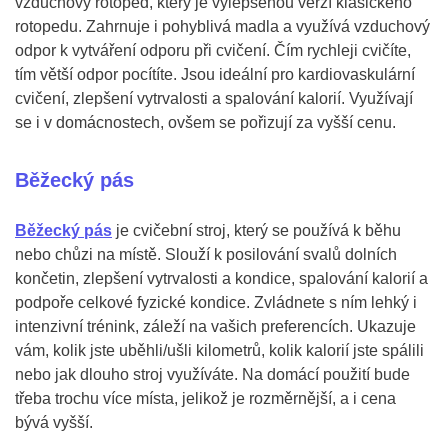
vzduchový rotoped, který je vylepšenou verzí klasického
rotopedu. Zahrnuje i pohyblivá madla a využívá vzduchový
odpor k vytváření odporu při cvičení. Čím rychleji cvičíte,
tím větší odpor pocítíte. Jsou ideální pro kardiovaskulární
cvičení, zlepšení vytrvalosti a spalování kalorií. Využívají
se i v domácnostech, ovšem se pořizují za vyšší cenu.
Běžecký pás
Běžecký pás
je cvičební stroj, který se používá k běhu
nebo chůzi na místě. Slouží k posilování svalů dolních
končetin, zlepšení vytrvalosti a kondice, spalování kalorií a
podpoře celkové fyzické kondice. Zvládnete s ním lehký i
intenzivní trénink, záleží na vašich preferencích. Ukazuje
vám, kolik jste uběhli/ušli kilometrů, kolik kalorií jste spálili
nebo jak dlouho stroj využíváte. Na domácí použití bude
třeba trochu více místa, jelikož je rozměrnější, a i cena
bývá vyšší.