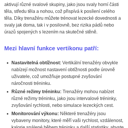
aktivují různé svalové skupiny, jako jsou svaly horní části
těla, středu těla a nohou, což přispívá k posílení celého
těla. Díky trenažéru můžete trénovat lezecké dovednosti a
svaly jak doma, tak i v posilovně, bez rizika pádů nebo
úrazů spojených s lezením na skutečné stěně.
Mezi hlavní funkce vertikonu patří:
Nastavitelná obtížnost:
Vertikální trenažéry obvykle
nabízejí možnost nastavení obtížnosti podle úrovně
uživatele, což umožňuje postupné zvyšování
náročnosti tréninku.
Různé režimy tréninku:
Trenažéry mohou nabízet
různé režimy tréninku, jako jsou intervalové tréninky,
zvyšování rychlosti, nebo simulace lezeckých cest.
Monitorování výkonu:
Některé trenažéry jsou
vybaveny monitory, které měří vaši rychlost, vzdálenost,
kalorie spálené během tréninku a další statistiky, abyste