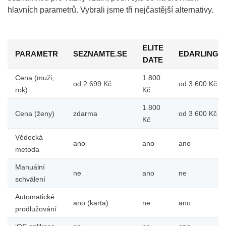
hlavních parametrů. Vybrali jsme tři nejčastější alternativy.
ELITE
PARAMETR
SEZNAMTE.SE
EDARLING
DATE
Cena (muži,
1 800
od 2 699 Kč
od 3 600 Kč
rok)
Kč
1 800
Cena (ženy)
zdarma
od 3 600 Kč
Kč
Vědecká
ano
ano
ano
metoda
Manuální
ne
ano
ne
schválení
Automatické
ano (karta)
ne
ano
prodlužování