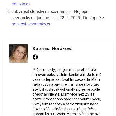
entuzio.cz
Jak zrušit členství na seznamce – Nejlepsi-
seznamky.eu [online]. [cit. 22. 5. 2026]. Dostupné z:
nejlepsi-seznamky.eu
Kateřina Horáková
Práce s texty je nejen mou profesí, ale
zároveň celoživotním koníčkem. Je to má
vášeň stejně jako kvalitní čokoláda. Mám
ráda výzvy a baví mě hrát si se slovy tak,
aby byl výsledek dokonalý a přesně podle
představ klienta. Mám více než 25 let
praxe. Kromě toho moc ráda vařím i peču,
vymýšlím recepty a stále zkouším něco
nového. Ve volném čase si ráda přečtu
dobrou knihu, tvořím videa a věnuji se své