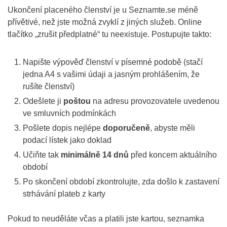
Ukončení placeného členství je u Seznamte.se méně
přívětivé, než jste možná zvyklí z jiných služeb. Online
tlačítko „zrušit předplatné“ tu neexistuje. Postupujte takto:
Napište výpověď členství v písemné podobě (stačí
jedna A4 s vašimi údaji a jasným prohlášením, že
rušíte členství)
Odešlete ji
poštou
na adresu provozovatele uvedenou
ve smluvních podmínkách
Pošlete dopis nejlépe
doporučeně
, abyste měli
podací lístek jako doklad
Učiňte tak
minimálně 14 dnů
před koncem aktuálního
období
Po skončení období zkontrolujte, zda došlo k zastavení
strhávání plateb z karty
Pokud to neuděláte včas a platili jste kartou, seznamka