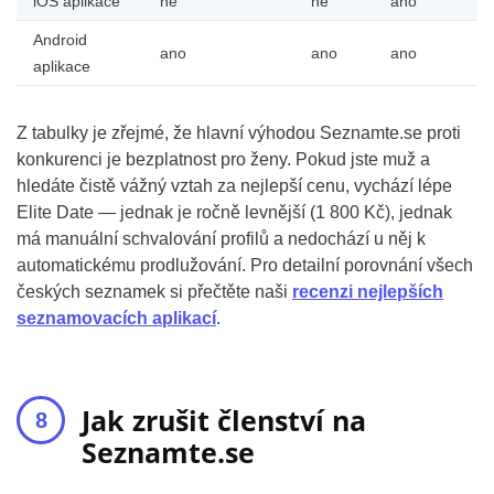
iOS aplikace
ne
ne
ano
Android
ano
ano
ano
aplikace
Z tabulky je zřejmé, že hlavní výhodou Seznamte.se proti
konkurenci je bezplatnost pro ženy. Pokud jste muž a
hledáte čistě vážný vztah za nejlepší cenu, vychází lépe
Elite Date — jednak je ročně levnější (1 800 Kč), jednak
má manuální schvalování profilů a nedochází u něj k
automatickému prodlužování. Pro detailní porovnání všech
českých seznamek si přečtěte naši
recenzi nejlepších
seznamovacích aplikací
.
Jak zrušit členství na
Seznamte.se