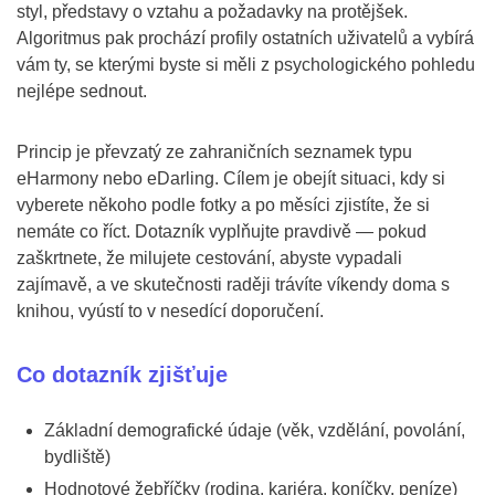
styl, představy o vztahu a požadavky na protějšek.
Algoritmus pak prochází profily ostatních uživatelů a vybírá
vám ty, se kterými byste si měli z psychologického pohledu
nejlépe sednout.
Princip je převzatý ze zahraničních seznamek typu
eHarmony nebo eDarling. Cílem je obejít situaci, kdy si
vyberete někoho podle fotky a po měsíci zjistíte, že si
nemáte co říct. Dotazník vyplňujte pravdivě — pokud
zaškrtnete, že milujete cestování, abyste vypadali
zajímavě, a ve skutečnosti raději trávíte víkendy doma s
knihou, vyústí to v nesedící doporučení.
Co dotazník zjišťuje
Základní demografické údaje (věk, vzdělání, povolání,
bydliště)
Hodnotové žebříčky (rodina, kariéra, koníčky, peníze)