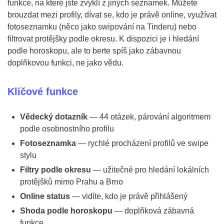
funkce, na které jste zvyklí z jiných seznamek. Můžete
brouzdat mezi profily, dívat se, kdo je právě online, využívat
fotoseznamku (něco jako swipování na Tinderu) nebo
filtrovat protějšky podle okresu. K dispozici je i hledání
podle horoskopu, ale to berte spíš jako zábavnou
doplňkovou funkci, ne jako vědu.
Klíčové funkce
Vědecký dotazník
— 44 otázek, párování algoritmem
podle osobnostního profilu
Fotoseznamka
— rychlé procházení profilů ve swipe
stylu
Filtry podle okresu
— užitečné pro hledání lokálních
protějšků mimo Prahu a Brno
Online status
— vidíte, kdo je právě přihlášený
Shoda podle horoskopu
— doplňková zábavná
funkce