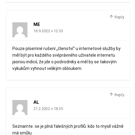
Reply
ME
16.9.2022 v 12:33
Pouze písemné rušení „členství“ u internetové služby by
měl být pro každého svéprávného uživatele internetu
jasnou indicií, že jde o podvodniky a měl by se takovým
vykukům vyhnout velikým obloukem.
Reply
AL
21.2.2022 v 18:25
Seznamte. se je plná falešných profilů. kdo to myslí vážně
má smůlu.