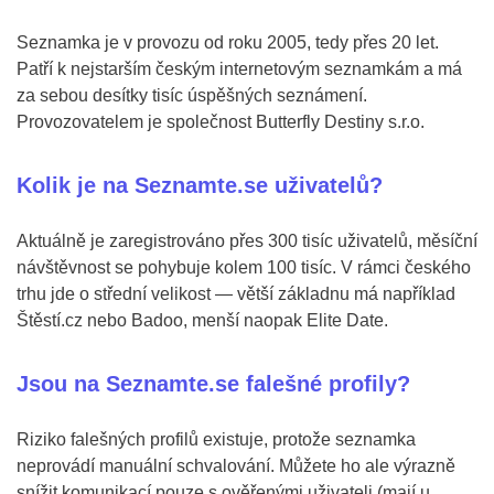
Seznamka je v provozu od roku 2005, tedy přes 20 let.
Patří k nejstarším českým internetovým seznamkám a má
za sebou desítky tisíc úspěšných seznámení.
Provozovatelem je společnost Butterfly Destiny s.r.o.
Kolik je na Seznamte.se uživatelů?
Aktuálně je zaregistrováno přes 300 tisíc uživatelů, měsíční
návštěvnost se pohybuje kolem 100 tisíc. V rámci českého
trhu jde o střední velikost — větší základnu má například
Štěstí.cz nebo Badoo, menší naopak Elite Date.
Jsou na Seznamte.se falešné profily?
Riziko falešných profilů existuje, protože seznamka
neprovádí manuální schvalování. Můžete ho ale výrazně
snížit komunikací pouze s ověřenými uživateli (mají u