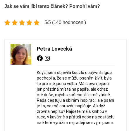
Jak se vám líbí tento článek? Pomohl vám?
5/5 (140 hodnocení)
Petra Lovecká
Když jsem objevila kouzlo copywritingu a
pochopila, že se můžu psaním živit, byla
to pro mě jasná volba. Má slova nejsou
jen prázdná místa na papíře, ale odraz
mé duše, mých zkušeností a mé vášně.
Ráda cestuju a sbírám inspiraci, ale psaní
je to, co mě opravdu naplňuje. A když
zrovna nepíšu? Najdete mě s knihou v
ruce, v kavárně s přáteli nebo na cestách,
na které vyrážím nejraději se svým psem.