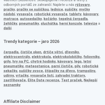
vlastních zkušeností. Seskupujeme i recenze a testy z
odborných portálů ze zahraničí. Najdete u nás
rýžovary
,
pračky
,
pračky se sušičkou
,
lednice
,
sušičky
,
myčky
nádobí
,
vysavače
,
robotické vysavače
,
tablety
,
kávovary
,
matrace
,
autosedačky
,
kočárky
,
tepelná čerpadla
,
žehličky
,
pneumatiky
,
sluchátka
,
herní konzole
,
televize
a
další
.
Trendy kategorie – jaro 2026
čerpadla
,
čističe oken
,
drtiče větví
,
dřevníky
,
elektrocentrály
,
elektrokola
,
elektrokoloběžky
,
foliovníky
,
grily
,
hry na PC
,
chytré hodinky
,
kávovary
,
lego
,
letní
pneumatiky
,
meteostanice
,
parní čističe
,
pily
,
robotické
sekačky
,
sušičky ovoce
,
štípačky na dřevo
,
trampolíny
,
udírny
,
vrtačky
,
vysavače listí
,
zahradní traktory
,
zastřihovače,
Elite Date recenze
,
Test praček
,
Nejlepší
seznamky
Affiliate Disclaimer