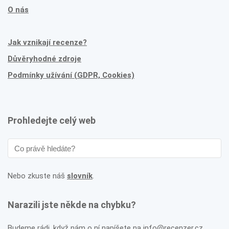
O nás
Jak vznikají recenze?
Důvěryhodné zdroje
Podmínky užívání (GDPR, Cookies)
Prohledejte celý web
Nebo zkuste náš
slovník
.
Narazili jste někde na chybku?
Budeme rádi, když nám o ní napíšete na info@recenzer.cz