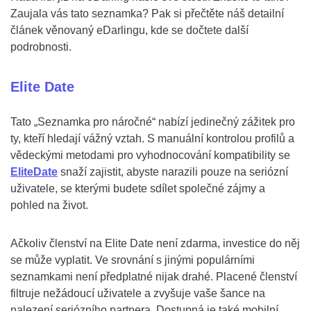
Zaujala vás tato seznamka? Pak si přečtěte náš detailní
článek věnovaný eDarlingu, kde se dočtete další
podrobnosti.
Elite Date
Tato „Seznamka pro náročné“ nabízí jedinečný zážitek pro
ty, kteří hledají vážný vztah. S manuální kontrolou profilů a
vědeckými metodami pro vyhodnocování kompatibility se
EliteDate
snaží zajistit, abyste narazili pouze na seriózní
uživatele, se kterými budete sdílet společné zájmy a
pohled na život.
Ačkoliv členství na Elite Date není zdarma, investice do něj
se může vyplatit. Ve srovnání s jinými populárními
seznamkami není předplatné nijak drahé. Placené členství
filtruje nežádoucí uživatele a zvyšuje vaše šance na
nalezení seriózního partnera. Dostupná je také mobilní