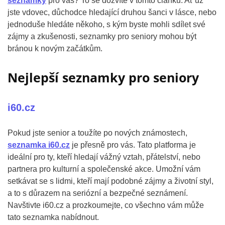
seznamky
pro vás? To se dozvíte v tomto článku. Ať už
jste vdovec, důchodce hledající druhou šanci v lásce, nebo
jednoduše hledáte někoho, s kým byste mohli sdílet své
zájmy a zkušenosti, seznamky pro seniory mohou být
bránou k novým začátkům.
Nejlepší seznamky pro seniory
i60.cz
Pokud jste senior a toužíte po nových známostech,
seznamka i60.cz
je přesně pro vás. Tato platforma je
ideální pro ty, kteří hledají vážný vztah, přátelství, nebo
partnera pro kulturní a společenské akce. Umožní vám
setkávat se s lidmi, kteří mají podobné zájmy a životní styl,
a to s důrazem na seriózní a bezpečné seznámení.
Navštivte i60.cz a prozkoumejte, co všechno vám může
tato seznamka nabídnout.