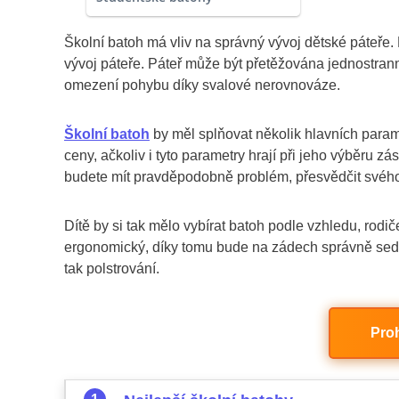
Školní batoh má vliv na správný vývoj dětské páteře. 
vývoj páteře. Páteř může být přetěžována jednostran
omezení pohybu díky svalové nerovnováze.
Školní batoh
by měl splňovat několik hlavních param
ceny, ačkoliv i tyto parametry hrají při jeho výběru zá
budete mít pravděpodobně problém, přesvědčit svého
Dítě by si tak mělo vybírat batoh podle vzhledu, rodi
ergonomický, díky tomu bude na zádech správně sedět.
tak polstrování.
Pro