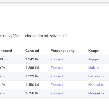
y s nejvyšším hodnocením od zákazníků.
dnocení
Cena od
Porovnat ceny
Koupit
00 %
1 949 Kč
Zobrazit
Topgal.cz
9 %
1 299 Kč
Zobrazit
Mall.cz
5 %
1 299 Kč
Zobrazit
Bagalio.cz
1 %
1 450 Kč
Zobrazit
Hanibal.cz
5 %
1 750 Kč
Zobrazit
Mironet.cz