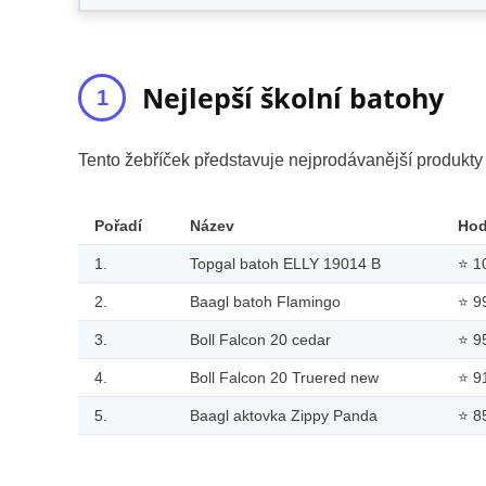
Nejlepší školní batohy
Tento žebříček představuje nejprodávanější produkt
Pořadí
Název
Ho
1.
Topgal batoh ELLY 19014 B
⭐
1
2.
Baagl batoh Flamingo
⭐
9
3.
Boll Falcon 20 cedar
⭐
9
4.
Boll Falcon 20 Truered new
⭐
9
5.
Baagl aktovka Zippy Panda
⭐
8