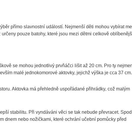
běr přímo slavnostní událostí. Nejmenší děti mohou vybírat me
iž určeny pouze batohy, které jsou mezi dětmi celkově oblíbenějš
ově se mohou jednotlivý prvňáčci lišit až 20 cm. Pro ty nejme
evším malé jednokomorové aktovky, jejichž výška je cca 37 cm.
ostoru. Aktovka má přehledně uspořádané přihrádky, což malým
pší stabilitu. Při vyndáváni věci se tak nebude převracet. Spod
vým dnem nebo nožičkami, které ochrání učební pomůcky před