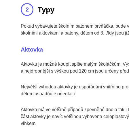
Typy
Pokud vybavujete školním batohem prvňáčka, bude vý
školními aktovkami a batohy, dětem od 3. třídy jsou j
Aktovka
Aktovku je možné koupit spíše malým školáčkům. Výšk
a nejdrobnější s výškou pod 120 cm jsou určeny před
Největší výhodou aktovky je uspořádání vnitřního pr
dětem usnadňuje orientaci.
Aktovka má ve většině případů zpevněné dno a tak i le
část aktovky je navíc většinou vybavena celoplasto
vlhkem.