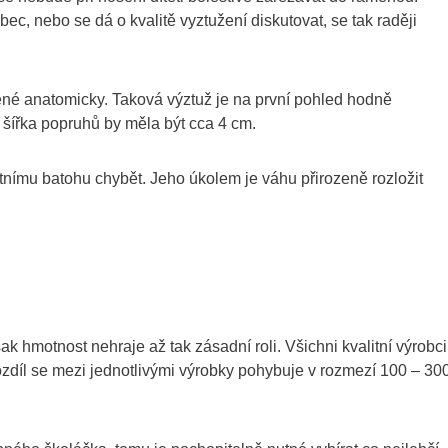
, nebo se dá o kvalitě vyztužení diskutovat, se tak raději
ené anatomicky. Taková výztuž je na první pohled hodně
šířka popruhů by měla být cca 4 cm.
tnímu batohu chybět. Jeho úkolem je váhu přirozeně rozložit
k hmotnost nehraje až tak zásadní roli. Všichni kvalitní výrobci
ozdíl se mezi jednotlivými výrobky pohybuje v rozmezí 100 – 30