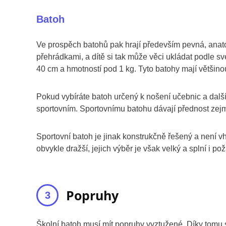
Batoh
Ve prospěch batohů pak hrají především pevná, anato
přehrádkami, a dítě si tak může věci ukládat podle
40 cm a hmotností pod 1 kg. Tyto batohy mají většino
Pokud vybíráte batoh určený k nošení učebnic a dalš
sportovním. Sportovnímu batohu dávají přednost zejmé
Sportovní batoh je jinak konstrukčně řešený a není 
obvykle dražší, jejich výběr je však velký a splní i 
Popruhy
Školní batoh musí mít popruhy vyztužené. Díky tomu s