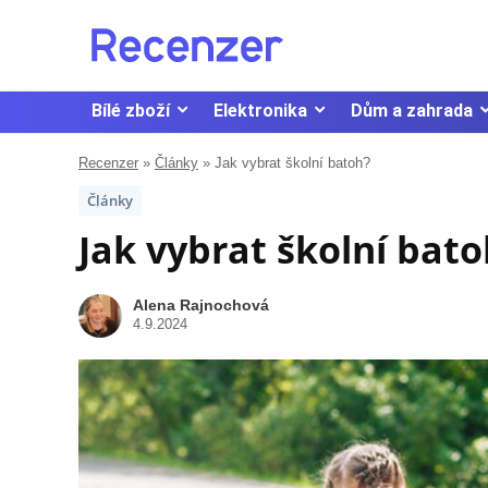
Bílé zboží
Elektronika
Dům a zahrada
Recenzer
»
Články
»
Jak vybrat školní batoh?
Články
Jak vybrat školní bato
Alena Rajnochová
4.9.2024