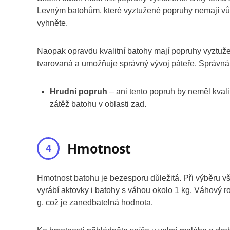
Levným batohům, které vyztužené popruhy nemají vůbec
vyhněte.
Naopak opravdu kvalitní batohy mají popruhy vyztuž
tvarovaná a umožňuje správný vývoj páteře. Správná 
Hrudní popruh
– ani tento popruh by neměl kvali
zátěž batohu v oblasti zad.
Hmotnost
Hmotnost batohu je bezesporu důležitá. Při výběru vša
vyrábí aktovky i batohy s váhou okolo 1 kg. Váhový r
g, což je zanedbatelná hodnota.