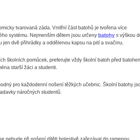
micky tvarovaná záda. Vnitřní část batohů je tvořena více
 svého systému. Nejmenším dětem jsou určeny
batohy
s výškou d
u jen dvě přihrádky a oddělenou kapsu na pití a svačinu.
ích školních pomůcek, preferujte vždy školní batoh před batohe
na starší žáci a studenti.
vhodný pro každodenní nošení těžkých učebnic. Školní batohy js
požadavky náročných studentů.
e nebude při nošení dítěti bolestivě zařezávat do ramenou.