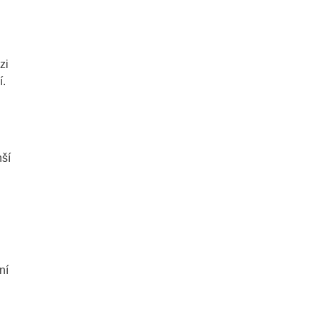
zi
í.
nší
ní