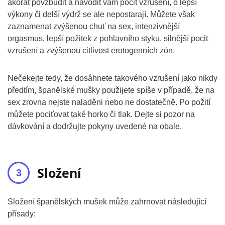
akorát povzbudit a navodit vám pocit vzrušení, o lepší
výkony či delší výdrž se ale nepostarají. Můžete však
zaznamenat zvýšenou chuť na sex, intenzivnější
orgasmus, lepší požitek z pohlavního styku, silnější pocit
vzrušení a zvýšenou citlivost erotogenních zón.
Nečekejte tedy, že dosáhnete takového vzrušení jako nikdy
předtím, španělské mušky použijete spíše v případě, že na
sex zrovna nejste naladěni nebo ne dostatečně. Po požití
můžete pociťovat také horko či tlak. Dejte si pozor na
dávkování a dodržujte pokyny uvedené na obale.
Složení
Složení španělských mušek může zahrnovat následující
přísady: