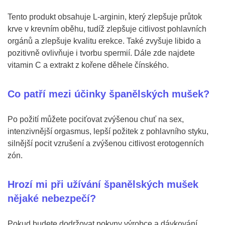
Tento produkt obsahuje L-arginin, který zlepšuje průtok
krve v krevním oběhu, tudíž zlepšuje citlivost pohlavních
orgánů a zlepšuje kvalitu erekce. Také zvyšuje libido a
pozitivně ovlivňuje i tvorbu spermií. Dále zde najdete
vitamin C a extrakt z kořene děhele čínského.
Co patří mezi účinky španělských mušek?
Po požití můžete pociťovat zvýšenou chuť na sex,
intenzivnější orgasmus, lepší požitek z pohlavního styku,
silnější pocit vzrušení a zvýšenou citlivost erotogenních
zón.
Hrozí mi při užívání španělských mušek
nějaké nebezpečí?
Pokud budete dodržovat pokyny výrobce a dávkování,