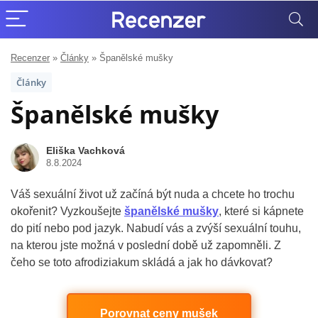
Recenzer
»
Články
»
Španělské mušky
Články
Španělské mušky
Eliška Vachková
8.8.2024
Váš sexuální život už začíná být nuda a chcete ho trochu
okořenit? Vyzkoušejte
španělské mušky
, které si kápnete
do pití nebo pod jazyk. Nabudí vás a zvýší sexuální touhu,
na kterou jste možná v poslední době už zapomněli. Z
čeho se toto afrodiziakum skládá a jak ho dávkovat?
Porovnat ceny mušek