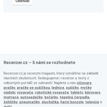
Recenzer.cz – S námi se rozhodnete
Recenzer.cz je recenzní magazín, který vytváříme na základě
vlastních zkušeností. Seskupujeme i recenze a testy z
odborných portálů ze zahraničí. Najdete u nás
rýžovary
,
pračky
,
pračky se sušičkou
,
lednice
,
sušičky
,
myčky
nádobí
,
vysavače
,
robotické vysavače
,
tablety
,
kávovary
,
matrace
,
autosedačky
,
kočárky
,
tepelná čerpadla
,
žehličky
,
pneumatiky
,
sluchátka
,
herní konzole
,
televize
a
další
.