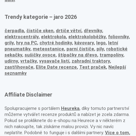
Trendy kategorie – jaro 2026
čerpadla
,
čističe oken
,
drtiče větví
,
dřevníky
,
elektrocentrály
,
elektrokola
,
elektrokoloběžky
,
foliovníky
,
grily
,
hry na PC
,
chytré hodinky
,
kávovary
,
lego
,
letní
pneumatiky
,
meteostanice
,
parní čističe
,
pily
,
robotické
sekačky
,
sušičky ovoce
,
štípačky na dřevo
,
trampolíny
,
udírny
,
vrtačky
,
vysavače listí
,
zahradní traktory
,
zastřihovače,
Elite Date recenze
,
Test praček
,
Nejlepší
seznamky
Affiliate Disclaimer
Spolupracujeme s portálem
Heureka
, díky tomuto partnerství
můžeme vytvářet recenze produktů a nabízet je zcela zdarma.
Pokud se prokliknete do e-shopu na Heurece a v některém z
nich nakoupíte, tak získáme malou provizi. Vy nic navíc
neplatíte. Podobně to funguje i s dalšími partnery.
Více o tom,