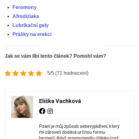
Feromony
Afrodiziaka
Lubrikační gely
Prášky na erekci
Jak se vám líbí tento článek? Pomohl vám?
5/5 (71 hodnocení)
Eliška Vachková
Psaní je můj způsob sebevyjádření, který
mi zároveň dodává určitou formu
bezpečí. Když zrovna nepíšu články (což