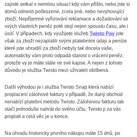
zajisté setkal s nemilou situací kdy vám přišlo, nebo jste si
domů odnesli poškozené, zcela jiné, nebo nevyhovující
zboží. Nepříjemné vyřizování reklamace a dožadování se
svých vlastních peněz poté stojí nejen spoustu času, ale i
úsilí. V případech, kdy využijete služeb
Twisto Pay
jste
však za zboží nezaplatili svými platebními údaji a peníze
které jste uhradili za zboží nebyly tak docela vaše,
automaticky vám proto odpadá starost o vrácení peněz,
protože vy je máte stále ve své kapse. A nejen z tohoto
důvodu je služba Twisto mezi uživateli oblíbená.
Další výhodou je i služba Twisto Snap která nabízí
proplacení zálohové faktury v případě, že daný obchod
nenabízí platební metodu Twisto. Zálohovou fakturu tak
stačí jednoduše nahrát do svého účtu, Twisto ji za vás
proplatí a celá věc je u konce.
Na úhradu historicky prvního nákupu máte 15 dnů, po