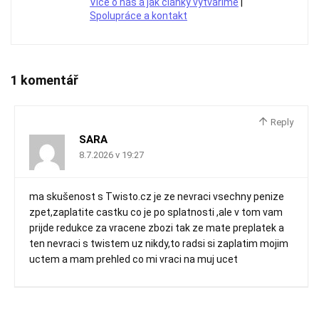
Více o nás a jak články vytváříme
|
Spolupráce a kontakt
1 komentář
Reply
SARA
8.7.2026 v 19:27
ma skušenost s Twisto.cz je ze nevraci vsechny penize
zpet,zaplatite castku co je po splatnosti ,ale v tom vam
prijde redukce za vracene zbozi tak ze mate preplatek a
ten nevraci s twistem uz nikdy,to radsi si zaplatim mojim
uctem a mam prehled co mi vraci na muj ucet