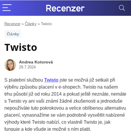
Recenzer
»
Články
»
Twisto
Články
Twisto
Andrea Kotorová
29.7.2024
S platební službou
Twisto
jste se možná již setkali při
výběru způsobu placení v e-shopech. Twisto na našem
trhu působí již od roku 2014 a pokud ještě neznáte, nemáte
s Twisto vy ani vaši známí žádné zkušenosti a jednoduše
nepoužíváte tuto pokrokovou a velice oblíbenou alternativu
placení, vynasnažíme se vám podrobně vysvětlit nabízené
výhody které Twisto nabízí, co vlastně Twisto je, jak
funguje a kde všude je možné s ním platit.