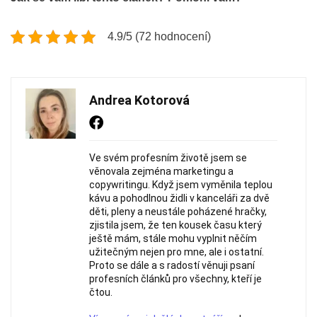
4.9/5 (72 hodnocení)
Andrea Kotorová
Ve svém profesním životě jsem se
věnovala zejména marketingu a
copywritingu. Když jsem vyměnila teplou
kávu a pohodlnou židli v kanceláři za dvě
děti, pleny a neustále poházené hračky,
zjistila jsem, že ten kousek času který
ještě mám, stále mohu vyplnit něčím
užitečným nejen pro mne, ale i ostatní.
Proto se dále a s radostí věnuji psaní
profesních článků pro všechny, kteří je
čtou.