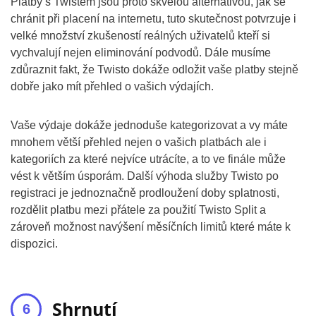
Platby s Twistem jsou proto skvělou alternativou, jak se
chránit při placení na internetu, tuto skutečnost potvrzuje i
velké množství zkušeností reálných uživatelů kteří si
vychvalují nejen eliminování podvodů. Dále musíme
zdůraznit fakt, že Twisto dokáže odložit vaše platby stejně
dobře jako mít přehled o vašich výdajích.
Vaše výdaje dokáže jednoduše kategorizovat a vy máte
mnohem větší přehled nejen o vašich platbách ale i
kategoriích za které nejvíce utrácíte, a to ve finále může
vést k větším úsporám. Další výhoda služby Twisto po
registraci je jednoznačně prodloužení doby splatnosti,
rozdělit platbu mezi přátele za použití Twisto Split a
zároveň možnost navýšení měsíčních limitů které máte k
dispozici.
Shrnutí