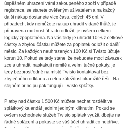
úspěšném uhrazení vámi zakoupeného zboží v případě
registrace, se stanete ověřeným uživatelem a na každý
další nákup dostanete více času, celých 45 dní. V
případech, kdy nemůžete nákup uhradit v dané lhůtě, je
připravena možnost úhradu odložit, je ovšem celkem
logicky zpoplatněna. Na vás tedy je uhradit 10 % z celkové
částky a zbylou částku můžete za poplatek odložit o další
měsíc. Za každých neuhrazených 100 Kč si Twisto účtuje
korun 10. Pokud se tedy stane, že nebudete moci závazek
zcela uhradit, naskakují nemilé a velmi tučné pokuty, je
tedy bezprostředně na místě Twisto kontaktovat bez
zbytečného odkladu a celou záležitost okamžitě řešit. Na
stejném principu pak fungují i Twisto splátky.
Platby nad částku 1 500 Kč můžete nechat rozdělit ve
splátkový kalendář jedním jediným kliknutím. Pokud se
ovšem rozhodnete služeb Twisto splátek využít, dbejte na
řádné splácení a pokuste se váš účet uhradit co nejdříve.