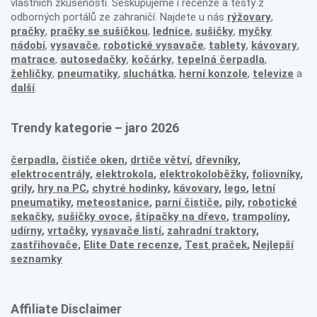
vlastních zkušeností. Seskupujeme i recenze a testy z
odborných portálů ze zahraničí. Najdete u nás
rýžovary
,
pračky
,
pračky se sušičkou
,
lednice
,
sušičky
,
myčky
nádobí
,
vysavače
,
robotické vysavače
,
tablety
,
kávovary
,
matrace
,
autosedačky
,
kočárky
,
tepelná čerpadla
,
žehličky
,
pneumatiky
,
sluchátka
,
herní konzole
,
televize
a
další
.
Trendy kategorie – jaro 2026
čerpadla
,
čističe oken
,
drtiče větví
,
dřevníky
,
elektrocentrály
,
elektrokola
,
elektrokoloběžky
,
foliovníky
,
grily
,
hry na PC
,
chytré hodinky
,
kávovary
,
lego
,
letní
pneumatiky
,
meteostanice
,
parní čističe
,
pily
,
robotické
sekačky
,
sušičky ovoce
,
štípačky na dřevo
,
trampolíny
,
udírny
,
vrtačky
,
vysavače listí
,
zahradní traktory
,
zastřihovače,
Elite Date recenze
,
Test praček
,
Nejlepší
seznamky
Affiliate Disclaimer