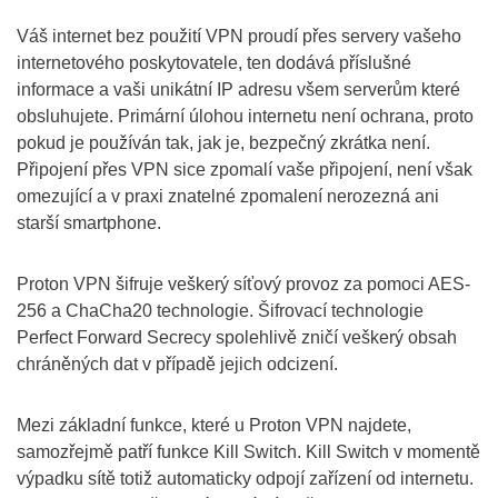
Váš internet bez použití VPN proudí přes servery vašeho
internetového poskytovatele, ten dodává příslušné
informace a vaši unikátní IP adresu všem serverům které
obsluhujete. Primární úlohou internetu není ochrana, proto
pokud je používán tak, jak je, bezpečný zkrátka není.
Připojení přes VPN sice zpomalí vaše připojení, není však
omezující a v praxi znatelné zpomalení nerozezná ani
starší smartphone.
Proton VPN šifruje veškerý síťový provoz za pomoci AES-
256 a ChaCha20 technologie. Šifrovací technologie
Perfect Forward Secrecy spolehlivě zničí veškerý obsah
chráněných dat v případě jejich odcizení.
Mezi základní funkce, které u Proton VPN najdete,
samozřejmě patří funkce Kill Switch. Kill Switch v momentě
výpadku sítě totiž automaticky odpojí zařízení od internetu.