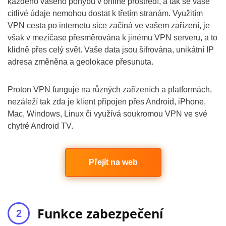
každého vašeho pohybu v online prostředí, a tak se vaše
citlivé údaje nemohou dostat k třetím stranám. Využitím
VPN cesta po internetu sice začíná ve vašem zařízení, je
však v mezičase přesměrována k jinému VPN serveru, a to
klidně přes celý svět. Vaše data jsou šifrována, unikátní IP
adresa změněna a geolokace přesunuta.
Proton VPN funguje na různých zařízeních a platformách,
nezáleží tak zda je klient připojen přes Android, iPhone,
Mac, Windows, Linux či využívá soukromou VPN ve své
chytré Android TV.
Přejít na web
Funkce zabezpečení