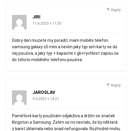
Reply
JIRI
11.6.2023 v 11:20
Dobry den muzete my poradit, mam mobilni telefon
samsung galaxy s5 mini a nevím jaky typ sim karty se do
nej pouziva, a jaky typ + kapacite v gb+rychlost zapisu se
do tohoto mobilniho telefonu pouziva.
Reply
JAROSLAV
9.5.2023 v 14:21
Paměťové karty používám odjakživa a držím se značek
Kingston a Samsung. Zatím se mi nestalo, že by některá
z karet zklamala nebo snad nefungovala. Rozhodně mohu