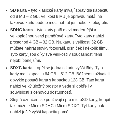
SD karta
– tyto klasické karty mívají zpravidla kapacitu
od 8 MB – 2 GB. Velikost 8 MB je opravdu malá, na
takovou kartu budete moci nahrát jen několik fotografií.
SDHC karta
– tyto karty patří mezi modernější a
velkoplošnou verzi paměťové karty. Tyto karty nabízí
prostor od 4 GB – 32 GB. Na kartu s velikostí 32 GB
můžete nahrát stovky fotografií, písniček i několik filmů.
Tyto karty jsou díky své velikosti v současnosti těmi
nejoblíbenějšími.
SDXC karta
– opět se jedná o kartu vyšší třídy. Tyto
karty mají kapacitu 64 GB – 512 GB. Běžnému uživateli
obvykle postačí karta s kapacitou 128 GB. Tato karta
nabízí velký úložný prostor a vede si dobře i v
souvislosti s cenovou dostupností.
Stejná označení se používají i pro microSD karty, koupit
tak můžete Micro SDHC i Micro SDXC. Tyt karty pak
nabízí ještě vyšší kapacitu paměti.