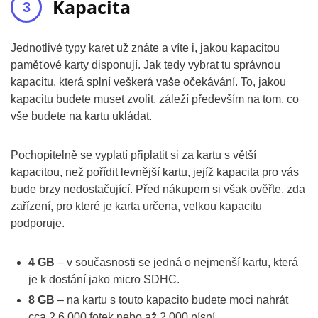
Kapacita
Jednotlivé typy karet už znáte a víte i, jakou kapacitou
paměťové karty disponují. Jak tedy vybrat tu správnou
kapacitu, která splní veškerá vaše očekávání. To, jakou
kapacitu budete muset zvolit, záleží především na tom, co
vše budete na kartu ukládat.
Pochopitelně se vyplatí připlatit si za kartu s větší
kapacitou, než pořídit levnější kartu, jejíž kapacita pro vás
bude brzy nedostačující. Před nákupem si však ověřte, zda
zařízení, pro které je karta určena, velkou kapacitu
podporuje.
4 GB
– v současnosti se jedná o nejmenší kartu, která
je k dostání jako micro SDHC.
8 GB
– na kartu s touto kapacito budete moci nahrát
cca 2 6 000 fotek nebo až 2 000 písní.