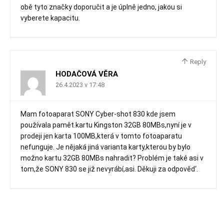
obě tyto značky doporučit a je úplně jedno, jakou si
vyberete kapacitu.
Reply
HODAČOVÁ VĚRA
26.4.2023 v 17:48
Mam fotoaparat SONY Cyber-shot 830 kde jsem
používala pamět.kartu Kingston 32GB 80MBs,nyní je v
prodeji jen karta 100MB,která v tomto fotoaparatu
nefunguje. Je nějaká jiná varianta karty,kterou by bylo
možno kartu 32GB 80MBs nahradit? Problém je také asi v
tom,že SONY 830 se již nevyrábí,asi. Děkuji za odpověd‘.