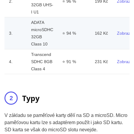
2.
⭐
96 %
199 Kč
Zobrazit
32GB UHS-
I U1
ADATA
microSDHC
3.
⭐
94 %
162 Kč
Zobrazit
32GB
Class 10
Transcend
4.
SDHC 8GB
⭐
91 %
231 Kč
Zobrazit
Class 4
Typy
V základu se paměťové karty dělí na SD a microSD. Micro
paměťovou kartu lze s adaptérem použít i jako SD kartu.
SD karta se však do microSD slotu nevejde.