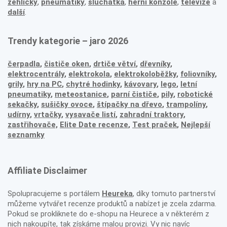
žehličky
,
pneumatiky
,
sluchátka
,
herní konzole
,
televize
a
další
.
Trendy kategorie – jaro 2026
čerpadla
,
čističe oken
,
drtiče větví
,
dřevníky
,
elektrocentrály
,
elektrokola
,
elektrokoloběžky
,
foliovníky
,
grily
,
hry na PC
,
chytré hodinky
,
kávovary
,
lego
,
letní
pneumatiky
,
meteostanice
,
parní čističe
,
pily
,
robotické
sekačky
,
sušičky ovoce
,
štípačky na dřevo
,
trampolíny
,
udírny
,
vrtačky
,
vysavače listí
,
zahradní traktory
,
zastřihovače,
Elite Date recenze
,
Test praček
,
Nejlepší
seznamky
Affiliate Disclaimer
Spolupracujeme s portálem
Heureka
, díky tomuto partnerství
můžeme vytvářet recenze produktů a nabízet je zcela zdarma.
Pokud se prokliknete do e-shopu na Heurece a v některém z
nich nakoupíte, tak získáme malou provizi. Vy nic navíc