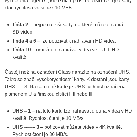
vyznačena logem C, které má uprostřed číslo 10. Tyto karty
čtou rychlostí větší než 10 MB/s.
Třída 2
– nejpomalejší karty, na které můžete nahrát
SD video
Třída 4 a 6
– lze používat k nahrávání HD videa
Třída 10
– umožnuje nahrávat videa ve FULL HD
kvalitě
Častěji než na označení Class narazíte na označení UHS.
Takto se značí vysokorychlostní karty. K dostání jsou karty
UHS 1 – 3. Na samotné kartě je UHS rychlost označena
písmenem U a římskou číslicí I, II nebo III.
UHS – 1
– na tuto kartu lze nahrávat dlouhá videa v HD
kvalitě. Rychlost čtení je 10 MB/s.
UHS ¬¬¬– 3
– pořizovat můžete videa v 4K kvalitě.
Rychlost čtení je 30 MB/s.