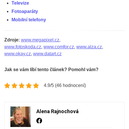
Televize
Fotoaparáty
Mobilní telefony
Zdroje:
www.megapixel.cz
,
www.fotoskoda.cz
,
www.comfor.cz
,
www.alza.cz
,
www.okay.cz
,
www.datart.cz
Jak se vám líbí tento článek? Pomohl vám?
4.9/5 (46 hodnocení)
Alena Rajnochová