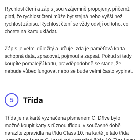
Rychlost čtení a zápis jsou vzájemně propojeny, přičemž
platí, že rychlost čtení může být stejná nebo vyšší než
rychlost zápisu. Rychlost čtení se vždy odvíjí od toho, co
chcete na kartu ukládat.
Zápis je velmi důležitý a určuje, zda je paměťová karta
schopná data, zpracovat, pojmout a zapsat. Pokud si tedy
koupíte pomalejší kartu, pravděpodobně se stane, že
nebude vůbec fungovat nebo se bude velmi často vypínat.
Třída
Třída je na kartě vyznačena písmenem C. Dříve bylo
možné koupit karty s různou třídou, v současné době
narazíte zpravidla na třídu Class 10, na kartě je tato třída