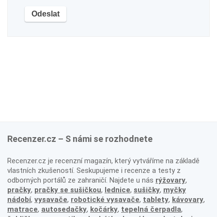
Recenzer.cz – S námi se rozhodnete
Recenzer.cz je recenzní magazín, který vytváříme na základě
vlastních zkušeností. Seskupujeme i recenze a testy z
odborných portálů ze zahraničí. Najdete u nás
rýžovary
,
pračky
,
pračky se sušičkou
,
lednice
,
sušičky
,
myčky
nádobí
,
vysavače
,
robotické vysavače
,
tablety
,
kávovary
,
matrace
,
autosedačky
,
kočárky
,
tepelná čerpadla
,