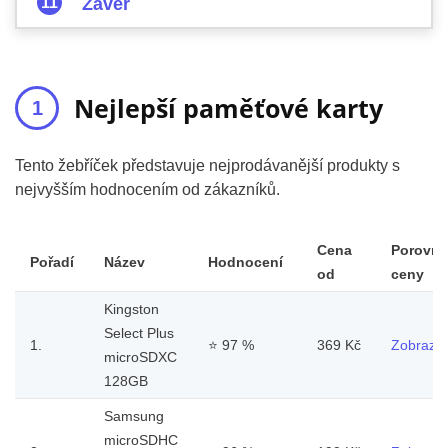
Závěr
Nejlepší paměťové karty
Tento žebříček představuje nejprodávanější produkty s
nejvyšším hodnocením od zákazníků.
Cena
Porovna
Pořadí
Název
Hodnocení
od
ceny
Kingston
Select Plus
1.
⭐
97 %
369 Kč
Zobrazit
microSDXC
128GB
Samsung
microSDHC