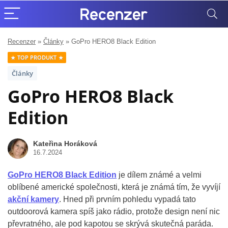
Recenzer
»
Články
»
GoPro HERO8 Black Edition
TOP PRODUKT
Články
GoPro HERO8 Black
Edition
Kateřina Horáková
16.7.2024
GoPro HERO8 Black Edition
je dílem známé a velmi
oblíbené americké společnosti, která je známá tím, že vyvíjí
akční kamery
. Hned při prvním pohledu vypadá tato
outdoorová kamera spíš jako rádio, protože design není nic
převratného, ale pod kapotou se skrývá skutečná paráda.