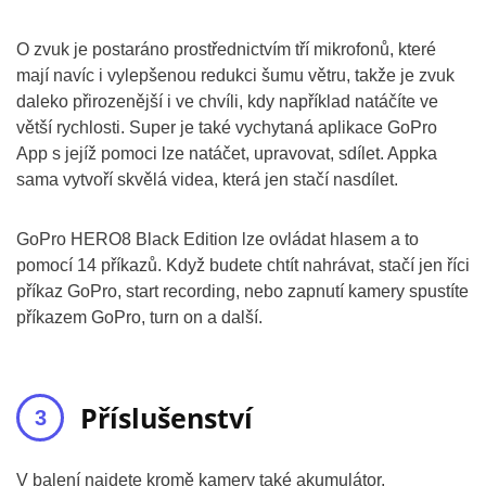
O zvuk je postaráno prostřednictvím tří mikrofonů, které
mají navíc i vylepšenou redukci šumu větru, takže je zvuk
daleko přirozenější i ve chvíli, kdy například natáčíte ve
větší rychlosti. Super je také vychytaná aplikace GoPro
App s jejíž pomoci lze natáčet, upravovat, sdílet. Appka
sama vytvoří skvělá videa, která jen stačí nasdílet.
GoPro HERO8 Black Edition lze ovládat hlasem a to
pomocí 14 příkazů. Když budete chtít nahrávat, stačí jen říci
příkaz GoPro, start recording, nebo zapnutí kamery spustíte
příkazem GoPro, turn on a další.
Příslušenství
V balení najdete kromě kamery také akumulátor,