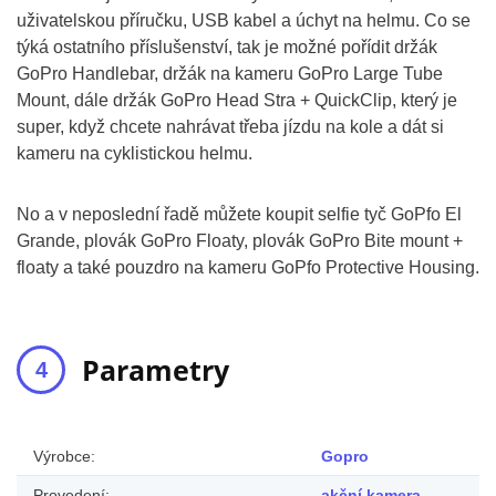
uživatelskou příručku, USB kabel a úchyt na helmu. Co se
týká ostatního příslušenství, tak je možné pořídit držák
GoPro Handlebar, držák na kameru GoPro Large Tube
Mount, dále držák GoPro Head Stra + QuickClip, který je
super, když chcete nahrávat třeba jízdu na kole a dát si
kameru na cyklistickou helmu.
No a v neposlední řadě můžete koupit selfie tyč GoPfo El
Grande, plovák GoPro Floaty, plovák GoPro Bite mount +
floaty a také pouzdro na kameru GoPfo Protective Housing.
Parametry
Výrobce:
Gopro
Provedení:
akční kamera