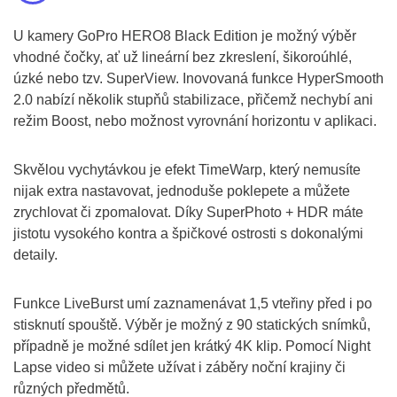
U kamery GoPro HERO8 Black Edition je možný výběr
vhodné čočky, ať už lineární bez zkreslení, šikoroúhlé,
úzké nebo tzv. SuperView. Inovovaná funkce HyperSmooth
2.0 nabízí několik stupňů stabilizace, přičemž nechybí ani
režim Boost, nebo možnost vyrovnání horizontu v aplikaci.
Skvělou vychytávkou je efekt TimeWarp, který nemusíte
nijak extra nastavovat, jednoduše poklepete a můžete
zrychlovat či zpomalovat. Díky SuperPhoto + HDR máte
jistotu vysokého kontra a špičkové ostrosti s dokonalými
detaily.
Funkce LiveBurst umí zaznamenávat 1,5 vteřiny před i po
stisknutí spouště. Výběr je možný z 90 statických snímků,
případně je možné sdílet jen krátký 4K klip. Pomocí Night
Lapse video si můžete užívat i záběry noční krajiny či
různých předmětů.