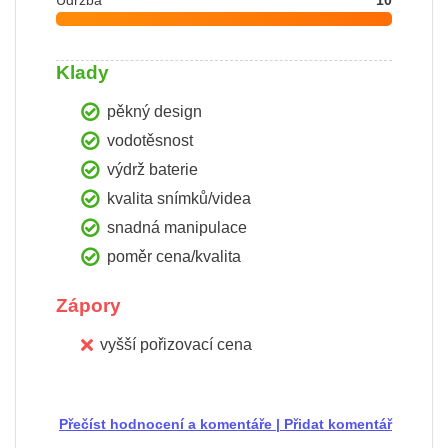
Údržba
10
Klady
pěkný design
vodotěsnost
výdrž baterie
kvalita snímků/videa
snadná manipulace
poměr cena/kvalita
Zápory
vyšší pořizovací cena
Přečíst hodnocení a komentáře
|
Přidat komentář