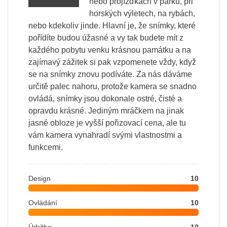
nebo projížďkách v parku, při
horských výletech, na rybách,
nebo kdekoliv jinde. Hlavní je, že snímky, které
pořídíte budou úžasné a vy tak budete mít z
každého pobytu venku krásnou památku a na
zajímavý zážitek si pak vzpomenete vždy, když
se na snímky znovu podíváte. Za nás dáváme
určitě palec nahoru, protože kamera se snadno
ovládá, snímky jsou dokonale ostré, čisté a
opravdu krásné. Jediným mráčkem na jinak
jasné obloze je vyšší pořizovací cena, ale tu
vám kamera vynahradí svými vlastnostmi a
funkcemi.
Design
10
Ovládání
10