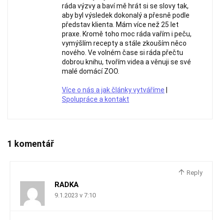
ráda výzvy a baví mě hrát si se slovy tak,
aby byl výsledek dokonalý a přesně podle
představ klienta. Mám více než 25 let
praxe. Kromě toho moc ráda vařím i peču,
vymýšlím recepty a stále zkouším něco
nového. Ve volném čase si ráda přečtu
dobrou knihu, tvořím videa a věnuji se své
malé domácí ZOO.
Více o nás a jak články vytváříme
|
Spolupráce a kontakt
1 komentář
Reply
RADKA
9.1.2023 v 7:10