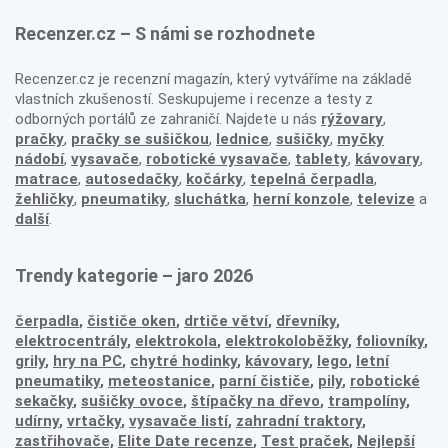
Recenzer.cz – S námi se rozhodnete
Recenzer.cz je recenzní magazín, který vytváříme na základě
vlastních zkušeností. Seskupujeme i recenze a testy z
odborných portálů ze zahraničí. Najdete u nás
rýžovary
,
pračky
,
pračky se sušičkou
,
lednice
,
sušičky
,
myčky
nádobí
,
vysavače
,
robotické vysavače
,
tablety
,
kávovary
,
matrace
,
autosedačky
,
kočárky
,
tepelná čerpadla
,
žehličky
,
pneumatiky
,
sluchátka
,
herní konzole
,
televize
a
další
.
Trendy kategorie – jaro 2026
čerpadla
,
čističe oken
,
drtiče větví
,
dřevníky
,
elektrocentrály
,
elektrokola
,
elektrokoloběžky
,
foliovníky
,
grily
,
hry na PC
,
chytré hodinky
,
kávovary
,
lego
,
letní
pneumatiky
,
meteostanice
,
parní čističe
,
pily
,
robotické
sekačky
,
sušičky ovoce
,
štípačky na dřevo
,
trampolíny
,
udírny
,
vrtačky
,
vysavače listí
,
zahradní traktory
,
zastřihovače,
Elite Date recenze
,
Test praček
,
Nejlepší