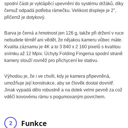
spodní části je vyklápěcí upevnění do systému držáků, díky
čemuž odpadá potřeba rámečku. Velikost displeje je 2″,
přičemž je dotykový.
Barva je černá a hmotnost jen 126 g, takže při držení v ruce
nebudete téměř ani vědět, že nějakou kameru vůbec máte.
Kvalita záznamu je 4K a to 3 840 x 2 160 pixelů s kvalitou
snímku až 12 Mpix. Úchyty Folding Fingersa spodní straně
kamery slouží rovněž pro přichycení ke stativu.
Výhodou je, že i ve chvíli, kdy je kamera připevněná,
umožňuje její konstrukce, aby se člověk dostal dovnitř.
Jinak vypadá dělo robustně a na dotek velmi pevně za což
vděčí kovovému rámu s pogumovaným povrchem.
Funkce