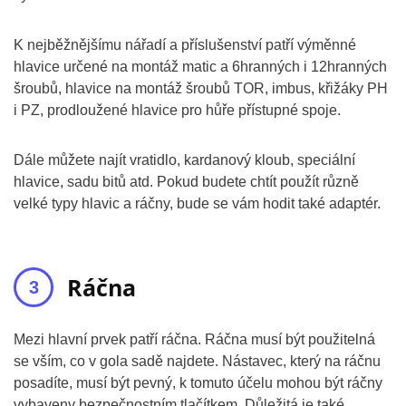
K nejběžnějšímu nářadí a příslušenství patří výměnné
hlavice určené na montáž matic a 6hranných i 12hranných
šroubů, hlavice na montáž šroubů TOR, imbus, křižáky PH
i PZ, prodloužené hlavice pro hůře přístupné spoje.
Dále můžete najít vratidlo, kardanový kloub, speciální
hlavice, sadu bitů atd. Pokud budete chtít použít různě
velké typy hlavic a ráčny, bude se vám hodit také adaptér.
Ráčna
Mezi hlavní prvek patří ráčna. Ráčna musí být použitelná
se vším, co v gola sadě najdete. Nástavec, který na ráčnu
posadíte, musí být pevný, k tomuto účelu mohou být ráčny
vybaveny bezpečnostním tlačítkem. Důležitá je také