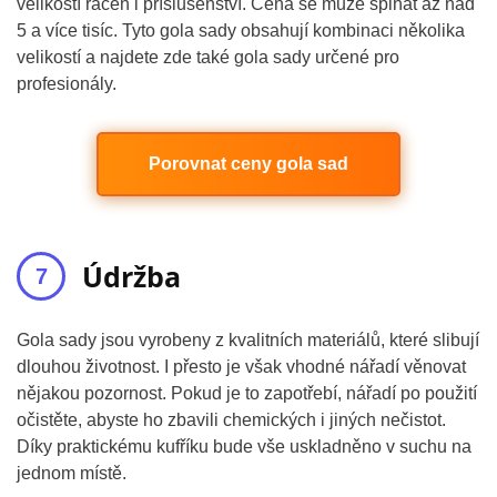
velikostí ráčen i příslušenství. Cena se může šplhat až nad
5 a více tisíc. Tyto gola sady obsahují kombinaci několika
velikostí a najdete zde také gola sady určené pro
profesionály.
Porovnat ceny gola sad
Údržba
Gola sady jsou vyrobeny z kvalitních materiálů, které slibují
dlouhou životnost. I přesto je však vhodné nářadí věnovat
nějakou pozornost. Pokud je to zapotřebí, nářadí po použití
očistěte, abyste ho zbavili chemických i jiných nečistot.
Díky praktickému kufříku bude vše uskladněno v suchu na
jednom místě.