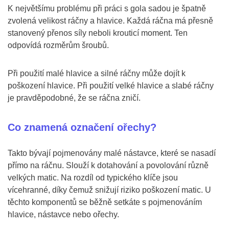
K největšímu problému při práci s gola sadou je špatně
zvolená velikost ráčny a hlavice. Každá ráčna má přesně
stanovený přenos síly neboli krouticí moment. Ten
odpovídá rozměrům šroubů.
Při použití malé hlavice a silné ráčny může dojít k
poškození hlavice. Při použití velké hlavice a slabé ráčny
je pravděpodobné, že se ráčna zničí.
Co znamená označení ořechy?
Takto bývají pojmenovány malé nástavce, které se nasadí
přímo na ráčnu. Slouží k dotahování a povolování různě
velkých matic. Na rozdíl od typického klíče jsou
vícehranné, díky čemuž snižují riziko poškození matic. U
těchto komponentů se běžně setkáte s pojmenováním
hlavice, nástavce nebo ořechy.