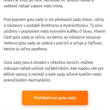
řešení je vždy po ruce, nemusíte nic dlouze hledat a
veškeré nářadí zabere málo místa.
Pod pojmem gola sady si lze představit sadu hlavic, ráčny
a nástavce v podobě šestihranu a dvanáctihranu. Ty jsou
uloženy v plastovém nebo kovovém kufříku či boxu. Hlavní
částí gola sady je ráčna, na kterou se nástavce nasazují.
Velikost gola sady se udává v palcích a určuje ji čtyřhran,
kterým je ráčna opatřena.
Gola sady jsou k dostání v několika verzích, můžete
zakoupit nářadí určené začátečníkům, kde najdou vše pro
běžné opravy a montáž a také sady určené kutilům nebo
pokročilejším mechanikům.
Prohlédnout gola sady