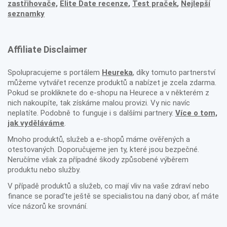
zastřihovače,
Elite Date recenze
,
Test praček
,
Nejlepší
seznamky
Affiliate Disclaimer
Spolupracujeme s portálem
Heureka
, díky tomuto partnerství
můžeme vytvářet recenze produktů a nabízet je zcela zdarma.
Pokud se prokliknete do e-shopu na Heurece a v některém z
nich nakoupíte, tak získáme malou provizi. Vy nic navíc
neplatíte. Podobně to funguje i s dalšími partnery.
Více o tom,
jak vyděláváme
.
Mnoho produktů, služeb a e-shopů máme ověřených a
otestovaných. Doporučujeme jen ty, které jsou bezpečné.
Neručíme však za případné škody způsobené výběrem
produktu nebo služby.
V případě produktů a služeb, co mají vliv na vaše zdraví nebo
finance se poraďte ještě se specialistou na daný obor, ať máte
více názorů ke srovnání.