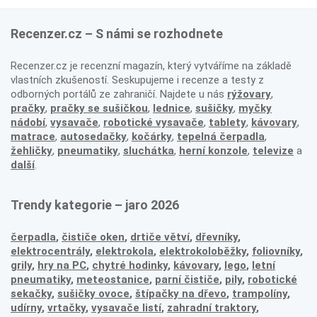
Recenzer.cz – S námi se rozhodnete
Recenzer.cz je recenzní magazín, který vytváříme na základě
vlastních zkušeností. Seskupujeme i recenze a testy z
odborných portálů ze zahraničí. Najdete u nás
rýžovary
,
pračky
,
pračky se sušičkou
,
lednice
,
sušičky
,
myčky
nádobí
,
vysavače
,
robotické vysavače
,
tablety
,
kávovary
,
matrace
,
autosedačky
,
kočárky
,
tepelná čerpadla
,
žehličky
,
pneumatiky
,
sluchátka
,
herní konzole
,
televize
a
další
.
Trendy kategorie – jaro 2026
čerpadla
,
čističe oken
,
drtiče větví
,
dřevníky
,
elektrocentrály
,
elektrokola
,
elektrokoloběžky
,
foliovníky
,
grily
,
hry na PC
,
chytré hodinky
,
kávovary
,
lego
,
letní
pneumatiky
,
meteostanice
,
parní čističe
,
pily
,
robotické
sekačky
,
sušičky ovoce
,
štípačky na dřevo
,
trampolíny
,
udírny
,
vrtačky
,
vysavače listí
,
zahradní traktory
,