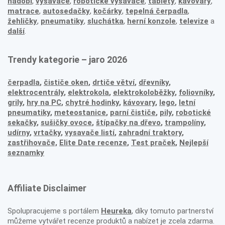
nádobí
,
vysavače
,
robotické vysavače
,
tablety
,
kávovary
,
matrace
,
autosedačky
,
kočárky
,
tepelná čerpadla
,
žehličky
,
pneumatiky
,
sluchátka
,
herní konzole
,
televize
a
další
.
Trendy kategorie – jaro 2026
čerpadla
,
čističe oken
,
drtiče větví
,
dřevníky
,
elektrocentrály
,
elektrokola
,
elektrokoloběžky
,
foliovníky
,
grily
,
hry na PC
,
chytré hodinky
,
kávovary
,
lego
,
letní
pneumatiky
,
meteostanice
,
parní čističe
,
pily
,
robotické
sekačky
,
sušičky ovoce
,
štípačky na dřevo
,
trampolíny
,
udírny
,
vrtačky
,
vysavače listí
,
zahradní traktory
,
zastřihovače,
Elite Date recenze
,
Test praček
,
Nejlepší
seznamky
Affiliate Disclaimer
Spolupracujeme s portálem
Heureka
, díky tomuto partnerství
můžeme vytvářet recenze produktů a nabízet je zcela zdarma.