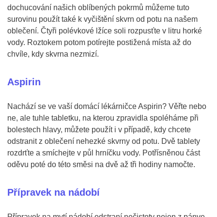
dochucování našich oblíbených pokrmů můžeme tuto
surovinu použít také k vyčištění skvrn od potu na našem
oblečení. Čtyři polévkové lžíce soli rozpusťte v litru horké
vody. Roztokem potom potírejte postižená místa až do
chvíle, kdy skvrna nezmizí.
Aspirin
Nachází se ve vaší domácí lékárničce Aspirin? Věřte nebo
ne, ale tuhle tabletku, na kterou zpravidla spoléháme při
bolestech hlavy, můžete použít i v případě, kdy chcete
odstranit z oblečení nehezké skvrny od potu. Dvě tablety
rozdrťte a smíchejte v půl hrníčku vody. Potřísněnou část
oděvu poté do této směsi na dvě až tři hodiny namočte.
Přípravek na nádobí
Přípravek na mytí nádobí odstraní nečistoty nejen z pánve