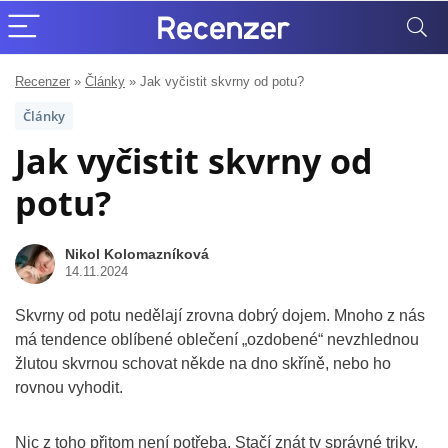
Recenzer
»
Články
»
Jak vyčistit skvrny od potu?
Články
Jak vyčistit skvrny od
potu?
Nikol Kolomazníková
14.11.2024
Skvrny od potu nedělají zrovna dobrý dojem. Mnoho z nás
má tendence oblíbené oblečení „ozdobené“ nevzhlednou
žlutou skvrnou schovat někde na dno skříně, nebo ho
rovnou vyhodit.
Nic z toho přitom není potřeba. Stačí znát ty správné triky,