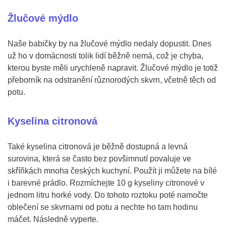
Žlučové mýdlo
Naše babičky by na žlučové mýdlo nedaly dopustit. Dnes
už ho v domácnosti tolik lidí běžně nemá, což je chyba,
kterou byste měli urychleně napravit. Žlučové mýdlo je totiž
přeborník na odstranění různorodých skvrn, včetně těch od
potu.
Kyselina citronová
Také kyselina citronová je běžně dostupná a levná
surovina, která se často bez povšimnutí povaluje ve
skříňkách mnoha českých kuchyní. Použít ji můžete na bílé
i barevné prádlo. Rozmíchejte 10 g kyseliny citronové v
jednom litru horké vody. Do tohoto roztoku poté namočte
oblečení se skvrnami od potu a nechte ho tam hodinu
máčet. Následně vyperte.