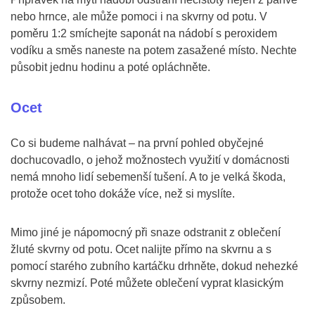
nebo hrnce, ale může pomoci i na skvrny od potu. V
poměru 1:2 smíchejte saponát na nádobí s peroxidem
vodíku a směs naneste na potem zasažené místo. Nechte
působit jednu hodinu a poté opláchněte.
Ocet
Co si budeme nalhávat – na první pohled obyčejné
dochucovadlo, o jehož možnostech využití v domácnosti
nemá mnoho lidí sebemenší tušení. A to je velká škoda,
protože ocet toho dokáže více, než si myslíte.
Mimo jiné je nápomocný při snaze odstranit z oblečení
žluté skvrny od potu. Ocet nalijte přímo na skvrnu a s
pomocí starého zubního kartáčku drhněte, dokud nehezké
skvrny nezmizí. Poté můžete oblečení vyprat klasickým
způsobem.