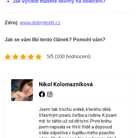
Jak vyčistit mastné skvrny na oblečení?
Zdroj:
www.dobrytextil.cz
Jak se vám líbí tento článek? Pomohl vám?
5/5 (100 hodnocení)
Nikol Kolomazníková
Jsem tak trochu snílek, kterého dělá
šťastným psaní, četba a rodina. K psaní
mě to táhlo už od dětství. První knihu
jsem napsala ve třetí třídě a doposud
stále odpočívá v šuplíku mého psacího