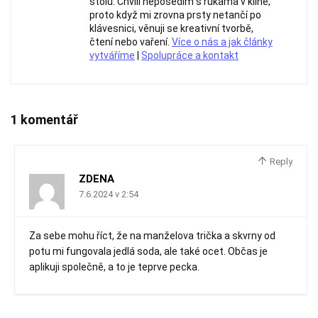
stolu. Chvíli neposedím s rukama v klíně,
proto když mi zrovna prsty netančí po
klávesnici, věnuji se kreativní tvorbě,
čtení nebo vaření.
Více o nás a jak články
vytváříme
|
Spolupráce a kontakt
1 komentář
Reply
ZDENA
7.6.2024 v 2:54
Za sebe mohu říct, že na manželova trička a skvrny od
potu mi fungovala jedlá soda, ale také ocet. Občas je
aplikuji společně, a to je teprve pecka.