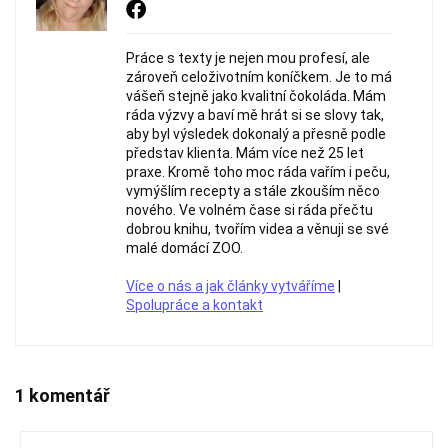
Práce s texty je nejen mou profesí, ale
zároveň celoživotním koníčkem. Je to má
vášeň stejně jako kvalitní čokoláda. Mám
ráda výzvy a baví mě hrát si se slovy tak,
aby byl výsledek dokonalý a přesně podle
představ klienta. Mám více než 25 let
praxe. Kromě toho moc ráda vařím i peču,
vymýšlím recepty a stále zkouším něco
nového. Ve volném čase si ráda přečtu
dobrou knihu, tvořím videa a věnuji se své
malé domácí ZOO.
Více o nás a jak články vytváříme
|
Spolupráce a kontakt
1 komentář