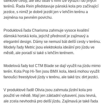
štěrkové cesty, ale bez obav s nimi lze vyrazit i do jiných
terénů. Řada Rein představuje pánská kola pro začínající
jezdce, s nimiž je dobré jezdit jen v lehčím terénu a
zejména na pevném povrchu.
Produktová řada Charisma zahrnuje vysoce kvalitní
dámská horská kola, jejichž předností je zajímavý a
elegantní design. Dámy se nemusí bát delší cesty v terénu.
Modely řady Metric jsou elektrokola ideální pro jízdu ve
městě, ale poradí si také s lehčím terénem.
Modelová řady kol CTM Blade se dají využít na jízdu mimo
terén. Kola Pop Hi-Ten jsou BMX kola, která mohou využít
fanoušci freestylové jízdy v terénu, ale také tzv. dirt jezdci.
V produktové řadě Olivia jsou zahrnuta jízdní kola pro
použití ve městě. Mají jen základní vybavení, jsou levná,
ale zcela nevhodná pro delší jízdu. Zajímavá je také řada