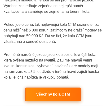
některých modelů a nehodí se ani pro náročné jezdce.
Výrobce zohledňuje zejména co nejlepší poměr
kvalita/cena a zaměřuje se zejména na terénní kola.
Pokud jde o cenu, tak nejlevnější kola CTM seženete i za
cenu nižší než 5 000 korun, zatímco ty nejdražší modely se
pohybují nad 50 000 Kč. Dá se říci, že kola CTM jsou
všestranná a cenově dostupná.
Pro méně náročné jezdce jsou k dispozici levnější kola,
která ovšem neztrácí na kvalitě. Zaujme hlavně velmi
kvalitní konstrukce i vybavení, navíc některé modely mají
na rám záruku až 5 let. Jízdu v terénu hravě zajistí horská
kola, jejichž nabídka je vskutku bohatá.
Všechny kola CTM