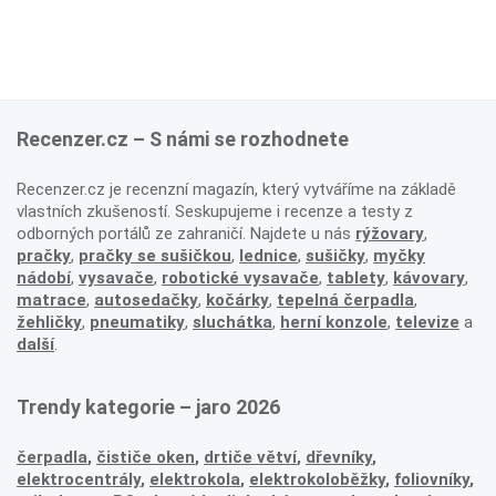
Recenzer.cz – S námi se rozhodnete
Recenzer.cz je recenzní magazín, který vytváříme na základě
vlastních zkušeností. Seskupujeme i recenze a testy z
odborných portálů ze zahraničí. Najdete u nás
rýžovary
,
pračky
,
pračky se sušičkou
,
lednice
,
sušičky
,
myčky
nádobí
,
vysavače
,
robotické vysavače
,
tablety
,
kávovary
,
matrace
,
autosedačky
,
kočárky
,
tepelná čerpadla
,
žehličky
,
pneumatiky
,
sluchátka
,
herní konzole
,
televize
a
další
.
Trendy kategorie – jaro 2026
čerpadla
,
čističe oken
,
drtiče větví
,
dřevníky
,
elektrocentrály
,
elektrokola
,
elektrokoloběžky
,
foliovníky
,