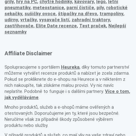
grily
,
hry na PC
,
chytré hodinky
,
kávovary
,
lego
,
letní
pneumatiky
,
meteostanice
,
parní čističe
,
pily
,
robotické
sekačky
,
sušičky ovoce
,
štípačky na dřevo
,
trampolíny
,
udírny
,
vrtačky
,
vysavače listí
,
zahradní traktory
,
zastřihovače,
Elite Date recenze
,
Test praček
,
Nejlepší
seznamky
Affiliate Disclaimer
Spolupracujeme s portálem
Heureka
, díky tomuto partnerství
můžeme vytvářet recenze produktů a nabízet je zcela zdarma.
Pokud se prokliknete do e-shopu na Heurece a v některém z
nich nakoupíte, tak získáme malou provizi. Vy nic navíc
neplatíte. Podobně to funguje i s dalšími partnery.
Více o tom,
jak vyděláváme
.
Mnoho produktů, služeb a e-shopů máme ověřených a
otestovaných. Doporučujeme jen ty, které jsou bezpečné.
Neručíme však za případné škody způsobené výběrem
produktu nebo služby.
V případě produktů a služeb, co mají vliv na vaše zdraví nebo