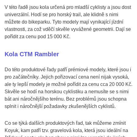
V této řadě jsou kola určená pro mladší cyklisty a jsou dost
univerzální. Hodí se pro horský trail, ale klidně s nimi
můžete do bikeparku. Tyto modely mají vynikající jízdní
vlastnosti, za což vděčí skvěle vyvážené geometrii. Dají se
pořídit za cenu pod 15 000 Kč.
Kola CTM Rambler
Do této produktové řady patří prémiové modely, které jsou i
pro začátečníky. Jejich pořizovací cena není nijak vysoká,
ale ty lepší modely je možné pořídit za cenu cca 20 000 Kč.
Skvěle se hodí na horskou cyklistiku a nemusíte se s nimi
bát ani náročnějšího terénu. Bez problémů jsou schopna
splnit i náročnější požadavky zkušenějších cyklistů.
Co se týká dalších produktových řad, tak můžeme zmínit
Koyuk, kam patří tzv. gravelová kola, která jsou ideální na