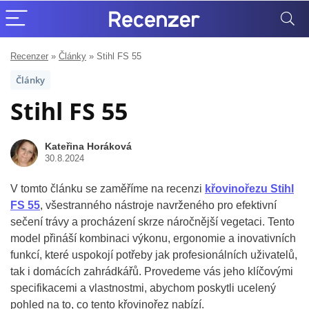
Recenzer
»
Články
»
Stihl FS 55
Články
Stihl FS 55
Kateřina Horáková
30.8.2024
V tomto článku se zaměříme na recenzi
křovinořezu Stihl
FS 55
, všestranného nástroje navrženého pro efektivní
sečení trávy a procházení skrze náročnější vegetaci. Tento
model přináší kombinaci výkonu, ergonomie a inovativních
funkcí, které uspokojí potřeby jak profesionálních uživatelů,
tak i domácích zahrádkářů. Provedeme vás jeho klíčovými
specifikacemi a vlastnostmi, abychom poskytli ucelený
pohled na to, co tento křovinořez nabízí.