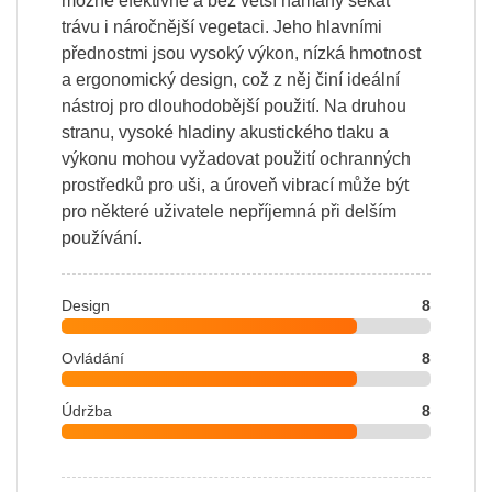
možné efektivně a bez větší námahy sekat
trávu i náročnější vegetaci. Jeho hlavními
přednostmi jsou vysoký výkon, nízká hmotnost
a ergonomický design, což z něj činí ideální
nástroj pro dlouhodobější použití. Na druhou
stranu, vysoké hladiny akustického tlaku a
výkonu mohou vyžadovat použití ochranných
prostředků pro uši, a úroveň vibrací může být
pro některé uživatele nepříjemná při delším
používání.
Design
8
Ovládání
8
Údržba
8