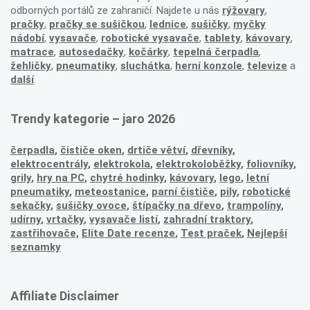
odborných portálů ze zahraničí. Najdete u nás
rýžovary
,
pračky
,
pračky se sušičkou
,
lednice
,
sušičky
,
myčky
nádobí
,
vysavače
,
robotické vysavače
,
tablety
,
kávovary
,
matrace
,
autosedačky
,
kočárky
,
tepelná čerpadla
,
žehličky
,
pneumatiky
,
sluchátka
,
herní konzole
,
televize
a
další
.
Trendy kategorie – jaro 2026
čerpadla
,
čističe oken
,
drtiče větví
,
dřevníky
,
elektrocentrály
,
elektrokola
,
elektrokoloběžky
,
foliovníky
,
grily
,
hry na PC
,
chytré hodinky
,
kávovary
,
lego
,
letní
pneumatiky
,
meteostanice
,
parní čističe
,
pily
,
robotické
sekačky
,
sušičky ovoce
,
štípačky na dřevo
,
trampolíny
,
udírny
,
vrtačky
,
vysavače listí
,
zahradní traktory
,
zastřihovače,
Elite Date recenze
,
Test praček
,
Nejlepší
seznamky
Affiliate Disclaimer