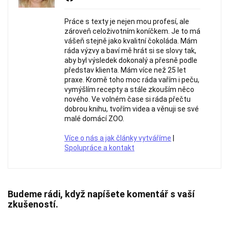
Práce s texty je nejen mou profesí, ale
zároveň celoživotním koníčkem. Je to má
vášeň stejně jako kvalitní čokoláda. Mám
ráda výzvy a baví mě hrát si se slovy tak,
aby byl výsledek dokonalý a přesně podle
představ klienta. Mám více než 25 let
praxe. Kromě toho moc ráda vařím i peču,
vymýšlím recepty a stále zkouším něco
nového. Ve volném čase si ráda přečtu
dobrou knihu, tvořím videa a věnuji se své
malé domácí ZOO.
Více o nás a jak články vytváříme
|
Spolupráce a kontakt
Budeme rádi, když napíšete komentář s vaší
zkušeností.