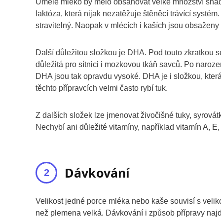
Umělé mléko by mělo obsahovat velké množství snadn
laktóza, která nijak nezatěžuje štěněcí trávící systém
stravitelný. Naopak v mlécích i kaších jsou obsaženy s
Další důležitou složkou je DHA. Pod touto zkratkou s
důležitá pro sítnici i mozkovou tkáň savců. Po naroz
DHA jsou tak opravdu vysoké. DHA je i složkou, kte
těchto přípravcích velmi často rybí tuk.
Z dalších složek lze jmenovat živočišné tuky, syrovátk
Nechybí ani důležité vitamíny, například vitamín A, E, 
Dávkování
Velikost jedné porce mléka nebo kaše souvisí s veli
než plemena velká. Dávkování i způsob přípravy najde