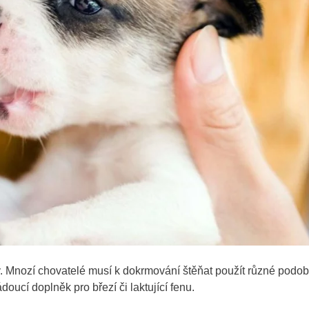
. Mnozí chovatelé musí k dokrmování štěňat použít různé podo
ucí doplněk pro březí či laktující fenu.