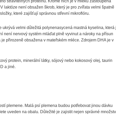
o stravitelných proteinů. Kromě nich je v mléku zastoupena
. V laktóze není obsažen škrob, který je pro zvířata velmi špatně
ložky, které zajišťují správnou střevní mikroflóru.
e ukrývá velmi důležitá polynenasycená mastná kyselina, která 
ení není nervový systém mláďat plně vyvinut a nároky na přísun
rá je přirozeně obsažena v mateřském mléce. Zdrojem DHA je v
ový protein, minerální látky, sójový nebo kokosový olej, taurin
D a jiné.
kostí plemene. Malá psí plemena budou potřebovat jinou dávku
te uveden na obalu. Důležité je zajistit nejen správné množstv