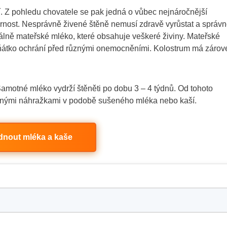
bí. Z pohledu chovatele se pak jedná o vůbec nejnáročnější
rnost. Nesprávně živené štěně nemusí zdravě vyrůstat a správ
eálně mateřské mléko, které obsahuje veškeré živiny. Mateřské
těňátko ochrání před různými onemocněními. Kolostrum má zárov
motné mléko vydrží štěněti po dobu 3 – 4 týdnů. Od tohoto
čnými náhražkami v podobě sušeného mléka nebo kaší.
dnout mléka a kaše