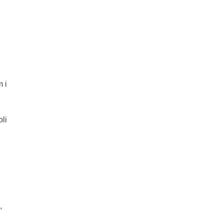
 i
li
,