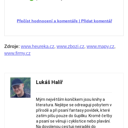
Přečíst hodnocení a komentáře
|
Přidat komentář
Zdroje:
www.heureka.cz
,
www.zbozi.cz
,
www.mapy.cz
,
www.firmy.cz
Lukáš Halíř
Mým největším koníčkem jsou knihy a
literatura. Nejlépe se odreaguji pobytem v
přírodě a při psaní fantasy povídek, které
zatím píšu pouze do šuplíku. Kromě četby
a psaní se věnuji i cyklistice nebo plavání.
Na dovolenou cestuji nejraději do