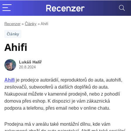
Recenzer
»
Články
»
Ahifi
Články
Ahifi
Lukáš Halíř
20.8.2024
Ahifi
je prodejce autorádií, reproduktorů do auta, autohifi,
zesilovačů, subwooferů a dalších doplňků do auta.
Nakupovat můžete v kamenné prodejně, nebo z pohodlí
domova přes eshop. K dispozici je vám zákaznická
podpora a telefonu, přes email nebo v online chatu.
Prodejna má v areálu také montážní dílnu, kde vám