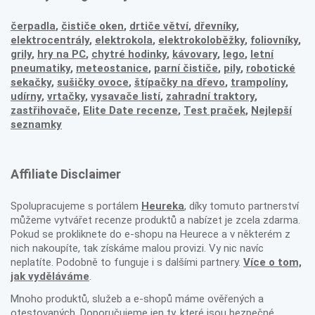
čerpadla
,
čističe oken
,
drtiče větví
,
dřevníky
,
elektrocentrály
,
elektrokola
,
elektrokoloběžky
,
foliovníky
,
grily
,
hry na PC
,
chytré hodinky
,
kávovary
,
lego
,
letní
pneumatiky
,
meteostanice
,
parní čističe
,
pily
,
robotické
sekačky
,
sušičky ovoce
,
štípačky na dřevo
,
trampolíny
,
udírny
,
vrtačky
,
vysavače listí
,
zahradní traktory
,
zastřihovače,
Elite Date recenze
,
Test praček
,
Nejlepší
seznamky
Affiliate Disclaimer
Spolupracujeme s portálem
Heureka
, díky tomuto partnerství
můžeme vytvářet recenze produktů a nabízet je zcela zdarma.
Pokud se prokliknete do e-shopu na Heurece a v některém z
nich nakoupíte, tak získáme malou provizi. Vy nic navíc
neplatíte. Podobně to funguje i s dalšími partnery.
Více o tom,
jak vyděláváme
.
Mnoho produktů, služeb a e-shopů máme ověřených a
otestovaných. Doporučujeme jen ty, které jsou bezpečné.