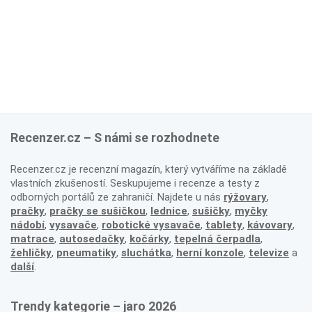
Recenzer.cz – S námi se rozhodnete
Recenzer.cz je recenzní magazín, který vytváříme na základě
vlastních zkušeností. Seskupujeme i recenze a testy z
odborných portálů ze zahraničí. Najdete u nás
rýžovary
,
pračky
,
pračky se sušičkou
,
lednice
,
sušičky
,
myčky
nádobí
,
vysavače
,
robotické vysavače
,
tablety
,
kávovary
,
matrace
,
autosedačky
,
kočárky
,
tepelná čerpadla
,
žehličky
,
pneumatiky
,
sluchátka
,
herní konzole
,
televize
a
další
.
Trendy kategorie – jaro 2026