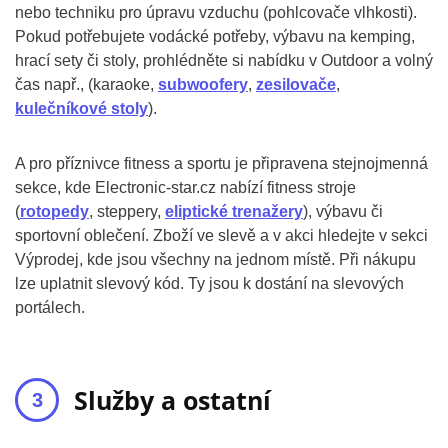
nebo techniku pro úpravu vzduchu (pohlcovače vlhkosti).
Pokud potřebujete vodácké potřeby, výbavu na kemping,
hrací sety či stoly, prohlédněte si nabídku v Outdoor a volný
čas např., (karaoke,
subwoofery
,
zesilovače
,
kulečníkové stoly
).
A pro příznivce fitness a sportu je připravena stejnojmenná
sekce, kde Electronic-star.cz nabízí fitness stroje
(
rotopedy
, steppery,
eliptické trenažery
), výbavu či
sportovní oblečení. Zboží ve slevě a v akci hledejte v sekci
Výprodej, kde jsou všechny na jednom místě. Při nákupu
lze uplatnit slevový kód. Ty jsou k dostání na slevových
portálech.
Služby a ostatní