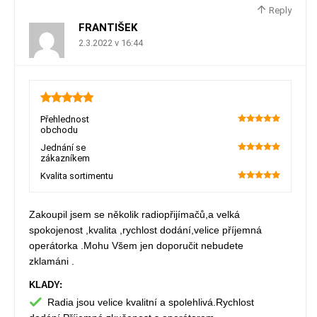
Reply
FRANTIŠEK
2.3.2022 v 16:44
5
Přehlednost
obchodu
100
Jednání se
zákazníkem
100
Kvalita sortimentu
100
Zakoupil jsem se několik radiopřijímačů,a velká
spokojenost ,kvalita ,rychlost dodání,velice příjemná
operátorka .Mohu Všem jen doporučit nebudete
zklamáni .
KLADY:
Radia jsou velice kvalitní a spolehlivá.Rychlost