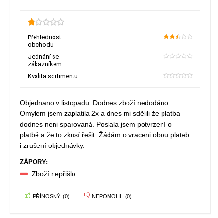
0.8
Přehlednost
obchodu
50
Jednání se
zákazníkem
0
Kvalita sortimentu
0
Objednano v listopadu. Dodnes zboží nedodáno.
Omylem jsem zaplatila 2x a dnes mi sdělili že platba
dodnes neni sparovaná. Poslala jsem potvrzení o
platbě a že to zkusí řešit. Žádám o vraceni obou plateb
i zrušení objednávky.
ZÁPORY:
Zboží nepřišlo
PŘÍNOSNÝ
(
0
)
NEPOMOHL
(
0
)