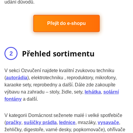
udání důvodů.
Přejít do e-shopu
Přehled sortimentu
V sekci Ozvučení najdete kvalitní zvukovou techniku
(
autorádia
), elektrotechniku , reproduktory, mikrofony,
karaoke sety, reprobedny a další. Dále zde zakoupíte
výbavu na zahradu – stoly, židle, sety,
lehátka
,
solární
fontány
a další.
V kategorii Domácnost seženete malé i velké spotřebiče
(
pračky
,
sušičky prádla
,
lednice
, mrazáky,
vysavače
,
žehličky, digestoře, varné desky, popkornovače), ohřívače