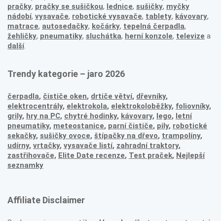
pračky
,
pračky se sušičkou
,
lednice
,
sušičky
,
myčky
nádobí
,
vysavače
,
robotické vysavače
,
tablety
,
kávovary
,
matrace
,
autosedačky
,
kočárky
,
tepelná čerpadla
,
žehličky
,
pneumatiky
,
sluchátka
,
herní konzole
,
televize
a
další
.
Trendy kategorie – jaro 2026
čerpadla
,
čističe oken
,
drtiče větví
,
dřevníky
,
elektrocentrály
,
elektrokola
,
elektrokoloběžky
,
foliovníky
,
grily
,
hry na PC
,
chytré hodinky
,
kávovary
,
lego
,
letní
pneumatiky
,
meteostanice
,
parní čističe
,
pily
,
robotické
sekačky
,
sušičky ovoce
,
štípačky na dřevo
,
trampolíny
,
udírny
,
vrtačky
,
vysavače listí
,
zahradní traktory
,
zastřihovače,
Elite Date recenze
,
Test praček
,
Nejlepší
seznamky
Affiliate Disclaimer