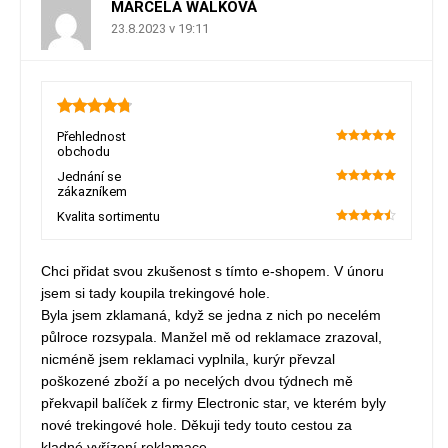
MARCELA WALKOVÁ
23.8.2023 v 19:11
4.8
Přehlednost
obchodu
100
Jednání se
zákazníkem
100
Kvalita sortimentu
90
Chci přidat svou zkušenost s tímto e-shopem. V únoru
jsem si tady koupila trekingové hole.
Byla jsem zklamaná, když se jedna z nich po necelém
půlroce rozsypala. Manžel mě od reklamace zrazoval,
nicméně jsem reklamaci vyplnila, kurýr převzal
poškozené zboží a po necelých dvou týdnech mě
překvapil balíček z firmy Electronic star, ve kterém byly
nové trekingové hole. Děkuji tedy touto cestou za
kladné vyřízení reklamace.