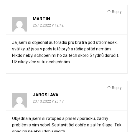
Reply
MARTIN
26.12.2022 v 12:42
Já jsem si objednal autorádio pro bratra pod stromeček,
svátky už jsou v podstatě pryč a rádio pořád nemám.
Nikdo nebyl schopen mi ho za těch skoro 5 týdnů doručit.
Už nikdy více si tu neobjednám.
Reply
JAROSLAVA
23.10.2022 v 23:47
Objednala jsem si rotoped a přišel v pořádku, žádný
problém s nim nebyl. Sestavit šel dobře a zatím šlape. Tak
snad mi nějakou dobu vydrží.