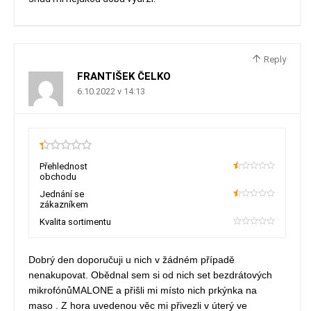
Reply
FRANTIŠEK ČELKO
6.10.2022 v 14:13
0.3
Přehlednost
obchodu
10
Jednání se
zákazníkem
10
Kvalita sortimentu
0
Dobrý den doporučuji u nich v žádném případě
nenakupovat. Obědnal sem si od nich set bezdrátových
mikrofónůMALONE a přišli mi místo nich prkýnka na
maso . Z hora uvedenou věc mi přivezli v úterý ve