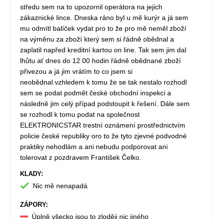
středu sem na to upozornil operátora na jejich
zákaznické lince. Dneska ráno byl u mě kurýr a já sem
mu odmítl balíček vydat pro to že pro mě neměl zboží
na výměnu za zboží který sem si řádně obědnal a
zaplatil napřed kreditní kartou on line. Tak sem jim dal
lhůtu ať dnes do 12 00 hodin řádně obědnané zboží
přivezou a já jim vrátím to co jsem si
neobědnal.vzhledem k tomu že se tak nestalo rozhodl
sem se podat podmět české obchodní inspekci a
následně jim celý případ podstoupit k řešení. Dále sem
se rozhodl k tomu podat na společnost
ELEKTRONICSTAR trestní oznámení prostřednictvím
policie české republiky oro to že tyto zjevné podvodné
praktiky nehodlám a ani nebudu podporovat ani
tolerovat z pozdravem František Čelko.
KLADY:
Nic mě nenapadá
ZÁPORY:
Úplně všecko jsou to zloději nic jiného