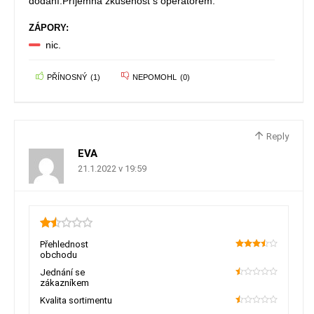
dodání.Příjemná zkušenost s operátorem.
ZÁPORY:
nic.
PŘÍNOSNÝ
(
1
)
NEPOMOHL
(
0
)
Reply
EVA
21.1.2022 v 19:59
1.5
Přehlednost
obchodu
70
Jednání se
zákazníkem
10
Kvalita sortimentu
10