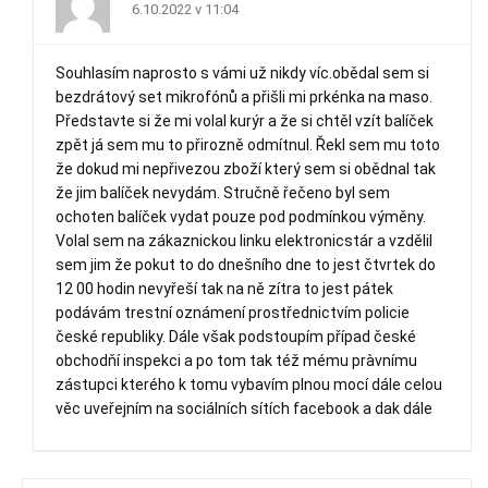
6.10.2022 v 11:04
Souhlasím naprosto s vámi už nikdy víc.obědal sem si
bezdrátový set mikrofónů a přišli mi prkénka na maso.
Představte si že mi volal kurýr a že si chtěl vzít balíček
zpět já sem mu to přirozně odmítnul. Řekl sem mu toto
že dokud mi nepřivezou zboží který sem si obědnal tak
že jim balíček nevydám. Stručně řečeno byl sem
ochoten balíček vydat pouze pod podmínkou výměny.
Volal sem na zákaznickou linku elektronicstár a vzdělil
sem jim že pokut to do dnešního dne to jest čtvrtek do
12 00 hodin nevyřeší tak na ně zítra to jest pátek
podávám trestní oznámení prostřednictvím policie
české republiky. Dále však podstoupím případ české
obchodňí inspekci a po tom tak též mému pràvnímu
zástupci kterého k tomu vybavím plnou mocí dále celou
věc uveřejním na sociálních sítích facebook a dak dále