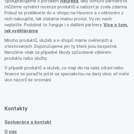
Spolupracujeme s portálem
Heureka
, díky tomuto partnerství
můžeme vytvářet recenze produktů a nabízet je zcela zdarma.
Pokud se prokliknete do e-shopu na Heurece a v některém z
nich nakoupíte, tak získáme malou provizi. Vy nic navíc
neplatíte. Podobně to funguje i s dalšími partnery.
Více o tom,
jak vyděláváme
.
Mnoho produktů, služeb a e-shopů máme ověřených a
otestovaných. Doporučujeme jen ty, které jsou bezpečné.
Neručíme však za případné škody způsobené výběrem
produktu nebo služby.
V případě produktů a služeb, co mají vliv na vaše zdraví nebo
finance se poraďte ještě se specialistou na daný obor, ať máte
více názorů ke srovnání.
Kontakty
Spolupráce a kontakt
O nás