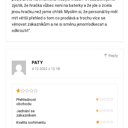
zjistili, že hračka vůbec není na baterky a že jde o zcela
jinou hračku než jsme chtěli. Myslím si, že personál by měl
mít větší přehled o tom co prodává a trochu více se
věnovat zákazníkům a ne si směnu jenom’odkecat a
odkroutit“.
Reply
PATY
4.12.2022 v 12:18
0.65
Přehlednost
obchodu
10
Jednání se
zákazníkem
10
Kvalita sortimentu
20