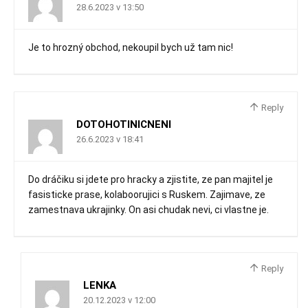
28.6.2023 v 13:50
Je to hrozný obchod, nekoupil bych už tam nic!
Reply
DOTOHOTINICNENI
26.6.2023 v 18:41
Do dráčiku si jdete pro hracky a zjistite, ze pan majitel je
fasisticke prase, kolaboorujici s Ruskem. Zajimave, ze
zamestnava ukrajinky. On asi chudak nevi, ci vlastne je.
Reply
LENKA
20.12.2023 v 12:00