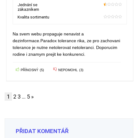
Jednání se
zákazníkem
10
Kvalita sortimentu
0
Na svem webu propaguje nenavist a
dezinformace.Paradox tolerance rika, ze pro zachovani
tolerance je nutne netolerovat netoleranci. Doporucim
rodine i znamym prejit ke konkurenci.
PŘÍNOSNÝ
(
5
)
NEPOMOHL
(
3
)
1
2
3
…
5
»
PŘIDAT KOMENTÁŘ