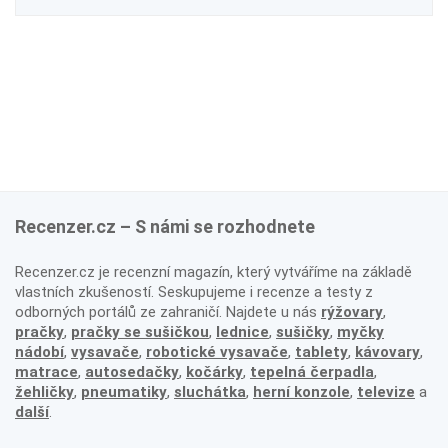
Recenzer.cz – S námi se rozhodnete
Recenzer.cz je recenzní magazín, který vytváříme na základě
vlastních zkušeností. Seskupujeme i recenze a testy z
odborných portálů ze zahraničí. Najdete u nás
rýžovary
,
pračky
,
pračky se sušičkou
,
lednice
,
sušičky
,
myčky
nádobí
,
vysavače
,
robotické vysavače
,
tablety
,
kávovary
,
matrace
,
autosedačky
,
kočárky
,
tepelná čerpadla
,
žehličky
,
pneumatiky
,
sluchátka
,
herní konzole
,
televize
a
další
.