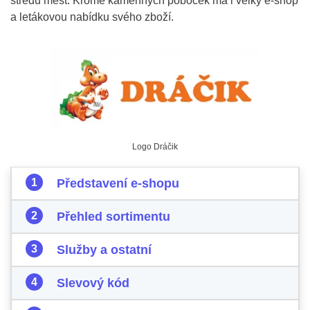
středu měst. Kromě kamenných poboček má i velký e-shop
a letákovou nabídku svého zboží.
Logo Dráčik
Představení e-shopu
Přehled sortimentu
Služby a ostatní
Slevový kód