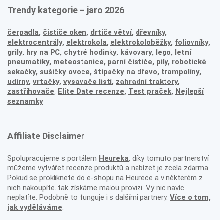
Trendy kategorie – jaro 2026
čerpadla
,
čističe oken
,
drtiče větví
,
dřevníky
,
elektrocentrály
,
elektrokola
,
elektrokoloběžky
,
foliovníky
,
grily
,
hry na PC
,
chytré hodinky
,
kávovary
,
lego
,
letní
pneumatiky
,
meteostanice
,
parní čističe
,
pily
,
robotické
sekačky
,
sušičky ovoce
,
štípačky na dřevo
,
trampolíny
,
udírny
,
vrtačky
,
vysavače listí
,
zahradní traktory
,
zastřihovače,
Elite Date recenze
,
Test praček
,
Nejlepší
seznamky
Affiliate Disclaimer
Spolupracujeme s portálem
Heureka
, díky tomuto partnerství
můžeme vytvářet recenze produktů a nabízet je zcela zdarma.
Pokud se prokliknete do e-shopu na Heurece a v některém z
nich nakoupíte, tak získáme malou provizi. Vy nic navíc
neplatíte. Podobně to funguje i s dalšími partnery.
Více o tom,
jak vyděláváme
.