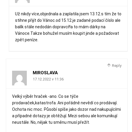
Už nikdy více,objednala a zaplatila jsem 13.12.s tím že to
stihne přijít do Vánoc.od 15.12.je zadané podací číslo ale
balík stále nedodán dopravci!!a to mám dárky na
Vánoce.Takze bohužel musím koupit jinde a požadovat
zpět peníze.
Reply
MIROSLAVA
17.12.2022 v 11:36
Velký výběr hraček -ano. Co se týče
prodavaček,katastrofa. Ani pořádně nevědí co prodávají.
Ochota nic moc. Působí spíše jako dozor nad nakupujícími
a případné dotazy je obtěžují. Mezi sebou ale komunikují
neustále. No, nějak tu směnu musí přežít.