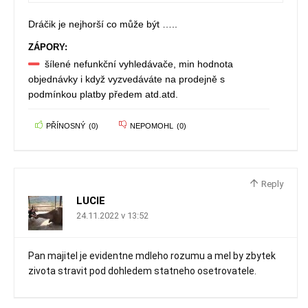
Dráčik je nejhorší co může být …..
ZÁPORY:
šílené nefunkční vyhledávače, min hodnota
objednávky i když vyzvedáváte na prodejně s
podmínkou platby předem atd.atd.
PŘÍNOSNÝ
(
0
)
NEPOMOHL
(
0
)
Reply
LUCIE
24.11.2022 v 13:52
Pan majitel je evidentne mdleho rozumu a mel by zbytek
zivota stravit pod dohledem statneho osetrovatele.