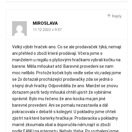
Reply
MIROSLAVA
11.12.2022 v 9:57
Velký výběr hraček-ano. Co se ale prodavaček týká, nemají
ani přehled o zboží které prodávají. Včera jsme s
manželem u regálu s plyšovými hračkami vybrali kočku na
barerie. Měla mňoukat atd. Barevné provedeni se nam
moc nelíbilo. Protože koček bylo vedle sebe víc,radeji jsme
se 2x dotazali procházející prodavačky zda se jedná o
stejný druh hračky. Odpověděla že ano. Manžel se znovu
dotazem jestli tedy mňouká chtěl ujistit že vybíráme
správně. Bylo mu řečeno že ano-kocka ma jen jiné
barevné provedení. Ani se pomalu nezastavila a dál
pokracovala v debatě s kolegyní. U pokladny jsme chteli
zjistit na které baterky hračka je. Prodavacka u pokladny
marně zkoumala obal a doporučila nám,najit si zboží
podle EANU na internetu. Nebylo třeba. Po rozbalení jsme