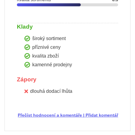
Klady
široký sortiment
příznivé ceny
kvalita zboží
kamenné prodejny
Zápory
dlouhá dodací lhůta
Přečíst hodnocení a komentáře
|
Přidat komentář