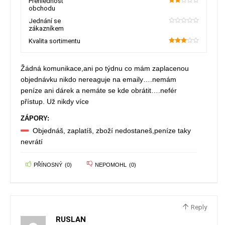
Přehlednost
obchodu
40
Jednání se
zákazníkem
0
Kvalita sortimentu
60
Žádná komunikace,ani po týdnu co mám zaplacenou
objednávku nikdo nereaguje na emaily….nemám
peníze ani dárek a nemáte se kde obrátit….nefér
přístup. Už nikdy více
ZÁPORY:
Objednáš, zaplatíš, zboží nedostaneš,peníze taky
nevrátí
PŘÍNOSNÝ
(
0
)
NEPOMOHL
(
0
)
Reply
RUSLAN