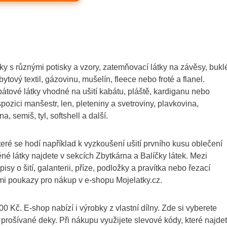
y s různými potisky a vzory, zatemňovací látky na závěsy, bukl
ový textil, gázovinu, mušelín, fleece nebo froté a flanel.
bátové látky vhodné na ušití kabátu, pláště, kardiganu nebo
ispozici manšestr, len, pleteniny a svetroviny, plavkovina,
 semiš, tyl, softshell a další.
eré se hodí například k vyzkoušení ušití prvního kusu oblečení
é látky najdete v sekcích Zbytkárna a Balíčky látek. Mezi
y o šití, galanterii, příze, podložky a pravítka nebo řezací
mi poukazy pro nákup v e-shopu Mojelatky.cz.
 Kč. E-shop nabízí i výrobky z vlastní dílny. Zde si vyberete
rošívané deky. Při nákupu využijete slevové kódy, které najde