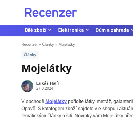
Bílé zboží
Elektronika
Dům a zahrada
Recenzer
»
Články
»
Mojelátky
Články
Mojelátky
Lukáš Halíř
27.8.2024
V obchodě
Mojelátky
pořídíte látky, metráž, galante
Opavě. S katalogem zboží najdete v e-shopu i aktuální
tematickými články o šití. Novinky vám Mojelátky předs