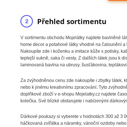
Přehled sortimentu
V sortimentu obchodu Mojelátky najdete bavlněné látk
home decor a potahové látky vhodné na čalounění a byt
Nakoupíte zde i koženku a imitace kůže s potisky, ka
teplejší sukně, saka či vesty. Z dalších látek jsou k d
laminovaná bavlna na ubrusy, šusťákovina, teplákovina,
Za zvýhodněnou cenu zde nakoupíte i zbytky látek, kt
nebo k jinému kreativnímu zpracování. Tyto zvýhodněn
doplňkové zboží v e-shopu Mojelatky.cz najdete časopis
kolečka. Své blízké obdarujete i nabízenými dárkový
Dárkové poukazy si vyberete v hodnotách 300 až 3 000
háčkovaná zvířátka a náramky, vánoční ozdoby nebo p