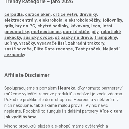
Trendy kategorie – jaro 2026
čerpadla
,
čističe oken
,
drtiče větví
,
dřevníky
,
elektrocentrály
,
elektrokola
,
elektrokoloběžky
,
foliovníky
,
grily
,
hry na PC
,
chytré hodinky
,
kávovary
,
lego
,
letní
pneumatiky
,
meteostanice
,
parní čističe
,
pily
,
robotické
sekačky
,
sušičky ovoce
,
štípačky na dřevo
,
trampolíny
,
udírny
,
vrtačky
,
vysavače listí
,
zahradní traktory
,
zastřihovače,
Elite Date recenze
,
Test praček
,
Nejlepší
seznamky
Affiliate Disclaimer
Spolupracujeme s portálem
Heureka
, díky tomuto partnerství
můžeme vytvářet recenze produktů a nabízet je zcela zdarma.
Pokud se prokliknete do e-shopu na Heurece a v některém z
nich nakoupíte, tak získáme malou provizi. Vy nic navíc
neplatíte. Podobně to funguje i s dalšími partnery.
Více o tom,
jak vyděláváme
.
Mnoho produktů, služeb a e-shopů máme ověřených a