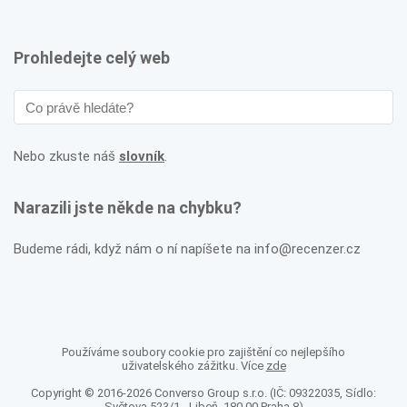
Prohledejte celý web
Nebo zkuste náš
slovník
.
Narazili jste někde na chybku?
Budeme rádi, když nám o ní napíšete na info@recenzer.cz
Používáme soubory cookie pro zajištění co nejlepšího
uživatelského zážitku. Více
zde
Copyright © 2016-2026 Converso Group s.r.o. (IČ: 09322035, Sídlo:
Světova 523/1 - Libeň, 180 00 Praha 8)