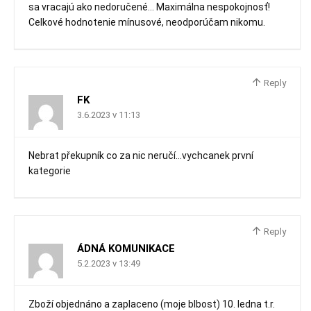
sa vracajú ako nedoručené… Maximálna nespokojnosť!
Celkové hodnotenie mínusové, neodporúčam nikomu.
Reply
FK
3.6.2023 v 11:13
Nebrat překupník co za nic neručí…vychcanek první
kategorie
Reply
ÁDNÁ KOMUNIKACE
5.2.2023 v 13:49
Zboží objednáno a zaplaceno (moje blbost) 10. ledna t.r.