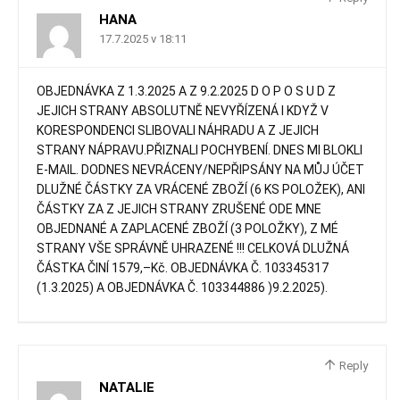
HANA
17.7.2025 v 18:11
OBJEDNÁVKA Z 1.3.2025 A Z 9.2.2025 D O P O S U D Z
JEJICH STRANY ABSOLUTNĚ NEVYŘÍZENÁ I KDYŽ V
KORESPONDENCI SLIBOVALI NÁHRADU A Z JEJICH
STRANY NÁPRAVU.PŘIZNALI POCHYBENÍ. DNES MI BLOKLI
E-MAIL. DODNES NEVRÁCENY/NEPŘIPSÁNY NA MŮJ ÚČET
DLUŽNÉ ČÁSTKY ZA VRÁCENÉ ZBOŽÍ (6 KS POLOŽEK), ANI
ČÁSTKY ZA Z JEJICH STRANY ZRUŠENÉ ODE MNE
OBJEDNANÉ A ZAPLACENÉ ZBOŽÍ (3 POLOŽKY), Z MÉ
STRANY VŠE SPRÁVNĚ UHRAZENÉ !!! CELKOVÁ DLUŽNÁ
ČÁSTKA ČINÍ 1579,–Kč. OBJEDNÁVKA Č. 103345317
(1.3.2025) A OBJEDNÁVKA Č. 103344886 )9.2.2025).
Reply
NATALIE