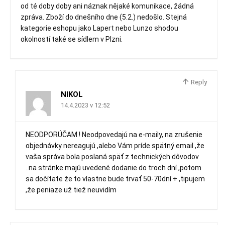
od té doby doby ani náznak nějaké komunikace, žádná
zpráva. Zboží do dnešního dne (5.2.) nedošlo. Stejná
kategorie eshopu jako Lapert nebo Lunzo shodou
okolností také se sídlem v Plzni.
Reply
NIKOL
14.4.2023 v 12:52
NEODPORÚČAM ! Neodpovedajú na e-maily, na zrušenie
objednávky nereagujú ,alebo Vám príde spätný email ,že
vaša správa bola poslaná späť z technických dôvodov
..na stránke majú uvedené dodanie do troch dní ,potom
sa dočítate že to vlastne bude trvať 50-70dní + ,tipujem
,že peniaze už tiež neuvidím