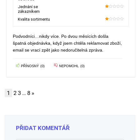
Jednání se
zákazníkem
20
Kvalita sortimentu
20
Podvodníci…nikdy více. Po dvou měsících došla
špatná objednávka, když jsem chtěla reklamovat zboží,
email se vrací zpět jako nedoručitelná zpráva.
PŘÍNOSNÝ
(
0
)
NEPOMOHL
(
0
)
1
2
3
…
8
»
PŘIDAT KOMENTÁŘ