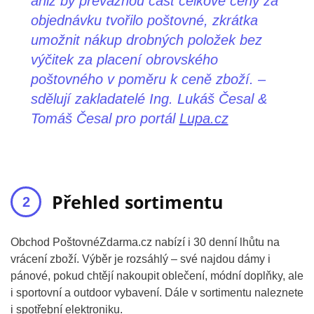
aniž by převážnou část celkové ceny za
objednávku tvořilo poštovné, zkrátka
umožnit nákup drobných položek bez
výčitek za placení obrovského
poštovného v poměru k ceně zboží. –
sdělují zakladatelé Ing. Lukáš Česal &
Tomáš Česal pro portál
Lupa.cz
Přehled sortimentu
Obchod PoštovnéZdarma.cz nabízí i 30 denní lhůtu na
vrácení zboží. Výběr je rozsáhlý – své najdou dámy i
pánové, pokud chtějí nakoupit oblečení, módní doplňky, ale
i sportovní a outdoor vybavení. Dále v sortimentu naleznete
i spotřební elektroniku.