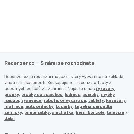
Recenzer.cz – S námi se rozhodnete
Recenzer.cz je recenzní magazín, který vytváříme na základě
vlastních zkušeností. Seskupujeme i recenze a testy z
odborných portálů ze zahraničí. Najdete u nás
rýžovary
,
pračky
,
pračky se sušičkou
,
lednice
,
sušičky
,
myčky
nádobí
,
vysavače
,
robotické vysavače
,
tablety
,
kávovary
,
matrace
,
autosedačky
,
kočárky
,
tepelná čerpadla
,
žehličky
,
pneumatiky
,
sluchátka
,
herní konzole
,
televize
a
další
.