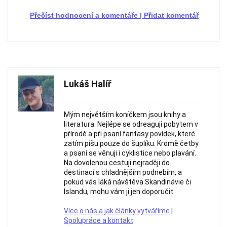
Přečíst hodnocení a komentáře
|
Přidat komentář
Lukáš Halíř
Mým největším koníčkem jsou knihy a
literatura. Nejlépe se odreaguji pobytem v
přírodě a při psaní fantasy povídek, které
zatím píšu pouze do šuplíku. Kromě četby
a psaní se věnuji i cyklistice nebo plavání.
Na dovolenou cestuji nejraději do
destinací s chladnějším podnebím, a
pokud vás láká návštěva Skandinávie či
Islandu, mohu vám ji jen doporučit.
Více o nás a jak články vytváříme
|
Spolupráce a kontakt