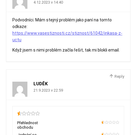
4.12.2023 v 14:40
Podvodníci. Mám stejný problém jako paní na tomto
odkaze:
https://www.vasestiznosti.cz/stiznost/61042/inkasa-z-
uctu
Když jsem s nimi problém začla řešit, tak mi blokli email.
Reply
LUDĚK
21.9.2023 v 22:59
0.5
Přehlednost
obchodu
10
Jednání se