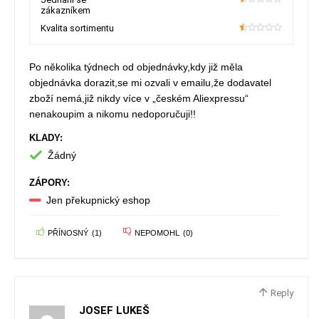
zákazníkem
10
Kvalita sortimentu
10
Po několika týdnech od objednávky,kdy již měla
objednávka dorazit,se mi ozvali v emailu,že dodavatel
zboží nemá,již nikdy více v „českém Aliexpressu“
nenakoupim a nikomu nedoporučuji!!
KLADY:
Žádný
ZÁPORY:
Jen překupnický eshop
PŘÍNOSNÝ
(
1
)
NEPOMOHL
(
0
)
Reply
JOSEF LUKEŠ