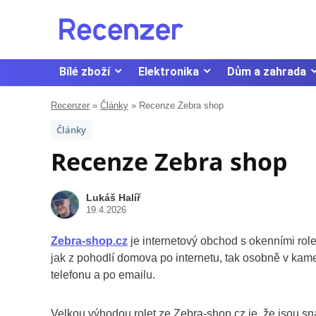
Bílé zboží
Elektronika
Dům a zahrada
Recenzer
»
Články
»
Recenze Zebra shop
Články
Recenze Zebra shop
Lukáš Halíř
19.4.2026
Zebra-shop.cz
je internetový obchod s okenními rol
jak z pohodlí domova po internetu, tak osobně v kam
telefonu a po emailu.
Velkou výhodou rolet ze Zebra-shop.cz je, že jsou sna