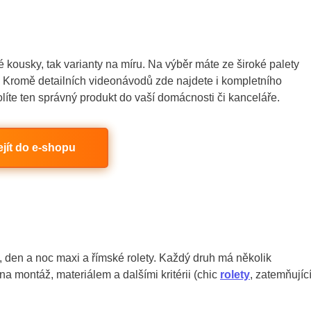
é kousky, tak varianty na míru. Na výběr máte ze široké palety
ý. Kromě detailních videonávodů zde najdete i kompletního
íte ten správný produkt do vaší domácnosti či kanceláře.
ejít do e-shopu
i, den a noc maxi a římské rolety. Každý druh má několik
 na montáž, materiálem a dalšími kritérii (chic
rolety
, zatemňujíc