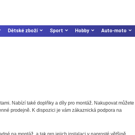
Dětské zboží
Sport
Hobby
Auto-moto
etami. Nabízí také doplňky a díly pro montáž. Nakupovat můžete
enné prodejně. K dispozici je vám zákaznická podpora na
dné na montáž, a tak pro jejich instalaci v naprosté většině