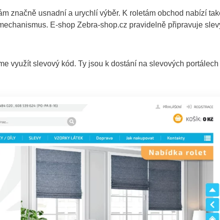
 vám značně usnadní a urychlí výběr. K roletám obchod nabízí tak
dací mechanismus. E-shop Zebra-shop.cz pravidelně připravuje slev
eme využít slevový kód. Ty jsou k dostání na slevových portálech