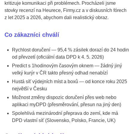
kritizuje komunikaci při problémech. Procházeli jsme
stovky recenzí na Heurece, Firmy.cz a v diskusních fórech
z let 2025 a 2026, abychom dali realistický obraz.
Co zákazníci chválí
Rychlost doručení — 95,4 % zásilek dorazí do 24 hodin
od převzetí (oficiální data DPD k 4. 5. 2026)
Predict s 1hodinovým časovým oknem — žádný jiný
velký kurýr v ČR takto přesný odhad nenabízí
Hustá síť výdejních míst a boxů — od konce roku 2025
největší v Česku
Možnost změny dispozic doručení přes web nebo
aplikaci myDPD (přesměrování, přesun na jiný den)
Spolehlivá mezinárodní přeprava do zemí, kde má
DPD vlastní síť (Slovensko, Polsko, Francie, UK)