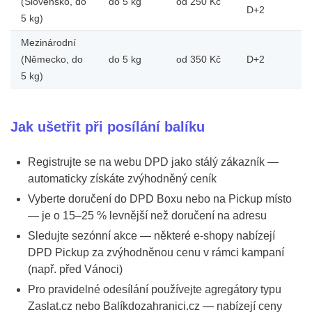
(Slovensko, do
do 5 kg
od 250 Kč
D+2
5 kg)
Mezinárodní
(Německo, do
do 5 kg
od 350 Kč
D+2
5 kg)
Jak ušetřit při posílání balíku
Registrujte se na webu DPD jako stálý zákazník —
automaticky získáte zvýhodněný ceník
Vyberte doručení do DPD Boxu nebo na Pickup místo
— je o 15–25 % levnější než doručení na adresu
Sledujte sezónní akce — některé e-shopy nabízejí
DPD Pickup za zvýhodněnou cenu v rámci kampaní
(např. před Vánoci)
Pro pravidelné odesílání používejte agregátory typu
Zaslat.cz nebo Balíkdozahranici.cz — nabízejí ceny