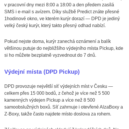
v pracovní dny mezi 8:00 a 18:00 a den předem zasílá
SMS i e-mail s avízem. Díky službě Predict znáte přesné
1hodinové okno, ve kterém kurýr dorazí — DPD je jediný
velký český kurýr, který takto přesný odhad nabízí.
Pokud nejste doma, kurýr zanechá oznámení a balík
většinou putuje do nejbližšího výdejního místa Pickup, kde
si ho můžete bezplatně vyzvednout do 7 dnů.
Výdejní místa (DPD Pickup)
DPD provozuje největší síť výdejních míst v Česku —
celkem přes 15 000 bodů, z čehož je více než 5 500
kamenných výdejen Pickup a více než 8 500
samoobslužných boxů. Síť zahrnuje i otevřené AlzaBoxy a
Z-Boxy, takže často najdete místo doslova za rohem.