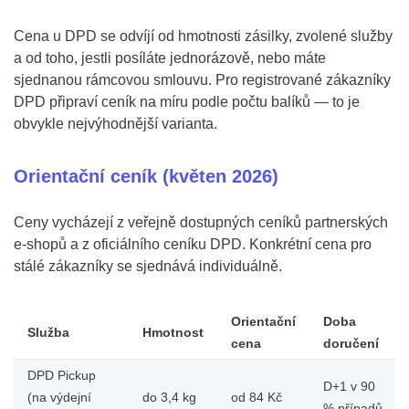
Cena u DPD se odvíjí od hmotnosti zásilky, zvolené služby
a od toho, jestli posíláte jednorázově, nebo máte
sjednanou rámcovou smlouvu. Pro registrované zákazníky
DPD připraví ceník na míru podle počtu balíků — to je
obvykle nejvýhodnější varianta.
Orientační ceník (květen 2026)
Ceny vycházejí z veřejně dostupných ceníků partnerských
e-shopů a z oficiálního ceníku DPD. Konkrétní cena pro
stálé zákazníky se sjednává individuálně.
Orientační
Doba
Služba
Hmotnost
cena
doručení
DPD Pickup
D+1 v 90
(na výdejní
do 3,4 kg
od 84 Kč
% případů