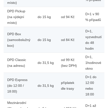
místo)
DPD Pickup
D+1 v 90
(na výdejní
do 15 kg
od 94 Kč
% případů
místo)
D+1,
DPD Box
vyzvednutí
(samoobslužný
do 15 kg
od 84 Kč
do 48
box)
hodin
D+1,
DPD Classic
od 99 Kč
do 31,5 kg
1hodinové
(na adresu)
(bez DPH)
okno
D+1 do
DPD Express
příplatek
12:00
(do 12:00 /
do 31,5 kg
dle trasy
nebo
18:00)
18:00
Mezinárodní
D+1 až