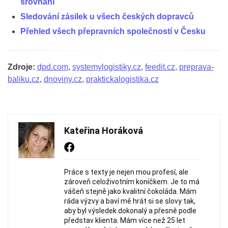
srovnání
Sledování zásilek u všech českých dopravců
Přehled všech přepravních společností v Česku
Zdroje:
dpd.com
,
systemylogistiky.cz
,
feedit.cz
,
preprava-
baliku.cz
,
dnoviny.cz
,
praktickalogistika.cz
Kateřina Horáková
Práce s texty je nejen mou profesí, ale
zároveň celoživotním koníčkem. Je to má
vášeň stejně jako kvalitní čokoláda. Mám
ráda výzvy a baví mě hrát si se slovy tak,
aby byl výsledek dokonalý a přesně podle
představ klienta. Mám více než 25 let