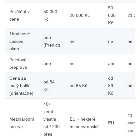
50
Pojištění v
50 000
20 000 Kč
000
21 00
ceně
Kč
Kč
1hodinové
ano
časové
ne
ne
ne
(Predict)
okno
Paletová
ano
ne
ano
ne
přeprava
Cena za
od
od 84
malý balík
od 65 Kč
89
od 79
Kč
(orientačně)
Kč
40+
zemí
41
Mezinárodní
vlastní
EU + některé
EU
evrop
pokrytí
síť / 230
mimoevropské
zemí
přes