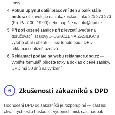
trasy.
Pokud uplynul další pracovní den a balík stále
nedorazil
, zavolejte na zákaznickou linku 225 373 373
(Po–Pá 7:00–19:00) nebo napište na info@dpd.cz.
Při poškozené zásilce při převzetí
uveďte na
doručovací list slovy „POŠKOZENÁ ZÁSILKA“ a
vyfoťte obal i obsah — bez tohoto bodu DPD
reklamaci obtížně uznává.
Reklamaci podáte na webu reklamace.dpd.cz
—
vyplňte formulář, přiložte fotky a doklad o ceně zásilky.
DPD má 30 dnů na vyřízení.
Zkušenosti zákazníků s DPD
Hodnocení DPD od zákazníků je rozporuplné — část lidí
chválí rychlost a hustou síť výdejních míst, část naopak