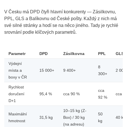
V Česku má DPD čtyři hlavní konkurenty — Zásilkovnu,
PPL, GLS a Balíkovnu od České pošty. Každý z nich má
své silné stránky a hodí se na něco jiného. Tady je rychlé
srovnání podle klíčových parametrů.
Parametr
DPD
Zásilkovna
PPL
GLS
Výdejní
8
místa a
15 000+
9 400+
2 000
300+
boxy v ČR
Rychlost
cca
doručení
95,4 %
cca 90 %
cca 9
92 %
D+1
10–15 kg (Z-
Maximální
50
31,5 kg
Box) / 30 kg
40 kg
hmotnost
kg
(na adresu)