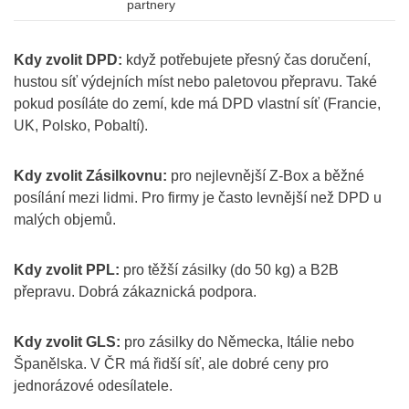
partnery
Kdy zvolit DPD:
když potřebujete přesný čas doručení,
hustou síť výdejních míst nebo paletovou přepravu. Také
pokud posíláte do zemí, kde má DPD vlastní síť (Francie,
UK, Polsko, Pobaltí).
Kdy zvolit Zásilkovnu:
pro nejlevnější Z-Box a běžné
posílání mezi lidmi. Pro firmy je často levnější než DPD u
malých objemů.
Kdy zvolit PPL:
pro těžší zásilky (do 50 kg) a B2B
přepravu. Dobrá zákaznická podpora.
Kdy zvolit GLS:
pro zásilky do Německa, Itálie nebo
Španělska. V ČR má řidší síť, ale dobré ceny pro
jednorázové odesílatele.