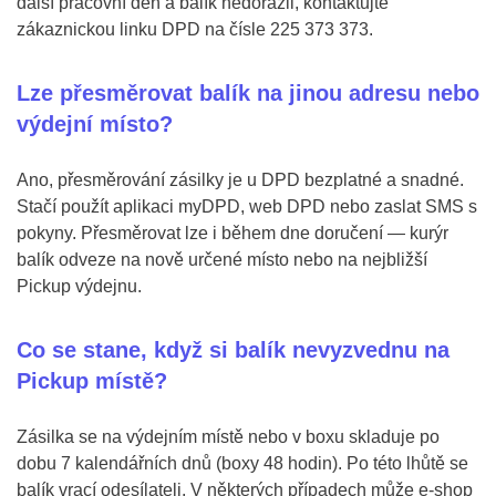
další pracovní den a balík nedorazil, kontaktujte
zákaznickou linku DPD na čísle 225 373 373.
Lze přesměrovat balík na jinou adresu nebo
výdejní místo?
Ano, přesměrování zásilky je u DPD bezplatné a snadné.
Stačí použít aplikaci myDPD, web DPD nebo zaslat SMS s
pokyny. Přesměrovat lze i během dne doručení — kurýr
balík odveze na nově určené místo nebo na nejbližší
Pickup výdejnu.
Co se stane, když si balík nevyzvednu na
Pickup místě?
Zásilka se na výdejním místě nebo v boxu skladuje po
dobu 7 kalendářních dnů (boxy 48 hodin). Po této lhůtě se
balík vrací odesílateli. V některých případech může e-shop