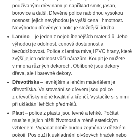
používanými dřevinami je například smrk, jasan,
borovice a další. Dřevěné police nabídnou vysokou
nosnost, jejich nevýhodou je vyšší cena i hmotnost.
Nevýhodou dřevěných polic je složitější údržba.
Lamino
– je jeden z nejoblíbenějších materiálů. Jeho
výhodou je odolnost, cenová dostupnost a
bezúdržbovost. Police z lamina mívají PVC hrany, které
zvýší jejich odolnost vůči nárazům. Koupit je můžete
v mnoha různých dekorech. Oblíbené jsou dekory
dřeva, ale i barevné dekory.
Dřevotříska
– levnějším a lehčím materiálem je
dřevotříska. Ve srovnání se dřevem jsou police
z dřevotřísky méně kvalitní a křehčí. Vystačíte si s nimi
při ukládání lehčích předmětů.
Plast
– police z plastu jsou levné a lehké. Počítat
musíte s jejich nižší životností a méně estetickým
vzhledem. Vypadat dobře budou zejména v dětském
pokoji. Poslouží k uskladnění plyšových hraček nebo