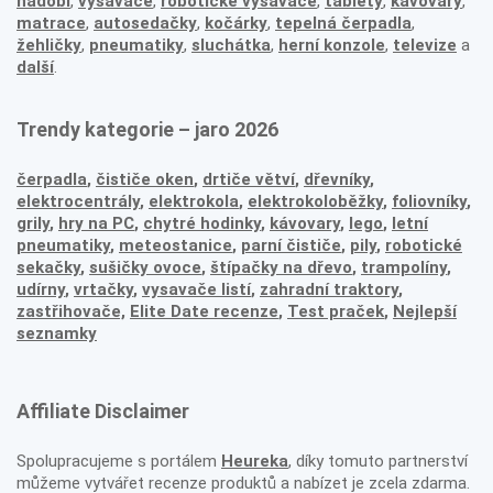
nádobí
,
vysavače
,
robotické vysavače
,
tablety
,
kávovary
,
matrace
,
autosedačky
,
kočárky
,
tepelná čerpadla
,
žehličky
,
pneumatiky
,
sluchátka
,
herní konzole
,
televize
a
další
.
Trendy kategorie – jaro 2026
čerpadla
,
čističe oken
,
drtiče větví
,
dřevníky
,
elektrocentrály
,
elektrokola
,
elektrokoloběžky
,
foliovníky
,
grily
,
hry na PC
,
chytré hodinky
,
kávovary
,
lego
,
letní
pneumatiky
,
meteostanice
,
parní čističe
,
pily
,
robotické
sekačky
,
sušičky ovoce
,
štípačky na dřevo
,
trampolíny
,
udírny
,
vrtačky
,
vysavače listí
,
zahradní traktory
,
zastřihovače,
Elite Date recenze
,
Test praček
,
Nejlepší
seznamky
Affiliate Disclaimer
Spolupracujeme s portálem
Heureka
, díky tomuto partnerství
můžeme vytvářet recenze produktů a nabízet je zcela zdarma.