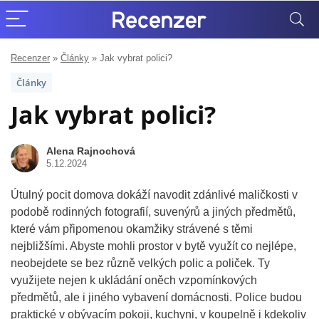
Recenzer
»
Články
»
Jak vybrat polici?
Články
Jak vybrat polici?
Alena Rajnochová
5.12.2024
Útulný pocit domova dokáží navodit zdánlivé maličkosti v
podobě rodinných fotografií, suvenýrů a jiných předmětů,
které vám připomenou okamžiky strávené s těmi
nejbližšími. Abyste mohli prostor v bytě využít co nejlépe,
neobejdete se bez různě velkých polic a poliček. Ty
využijete nejen k ukládání oněch vzpomínkových
předmětů, ale i jiného vybavení domácnosti. Police budou
praktické v obývacím pokoji, kuchyni, v koupelně i kdekoliv