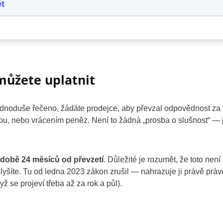
ět
 můžete uplatnit
dnoduše řečeno, žádáte prodejce, aby převzal odpovědnost za
vou, nebo vrácením peněz. Není to žádná „prosba o slušnost“ — 
době 24 měsíců od převzetí
. Důležité je rozumět, že toto není
 slyšíte. Tu od ledna 2023 zákon zrušil — nahrazuje ji právě práv
yž se projeví třeba až za rok a půl).