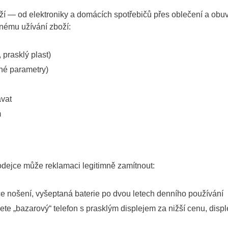
ží — od elektroniky a domácích spotřebičů přes oblečení a obu
žnému užívání zboží:
prasklý plast)
né parametry)
ávat
m
rodejce může reklamaci legitimně zamítnout:
 nošení, vyšeptaná baterie po dvou letech denního používání
e „bazarový“ telefon s prasklým displejem za nižší cenu, displ