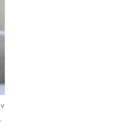
. V
ě