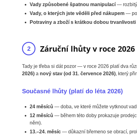
Vady způsobené špatnou manipulací
— rozbitý
Vady, o kterých jste věděli před nákupem
— pok
Potraviny a zboží s krátkou dobou trvanlivosti
Záruční lhůty v roce 2026
Tady je třeba si dát pozor — v roce 2026 platí dva rů
2026)
a
nový stav (od 31. července 2026)
, který p
Současné lhůty (platí do léta 2026)
24 měsíců
— doba, ve které můžete vytknout vadu
12 měsíců
— během této doby prokazuje prodejce
něm).
13.–24. měsíc
— důkazní břemeno se obrací, proka