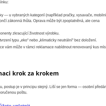
ínku:
ky — u vybraných kategorií (například pračky, vysavače, mobiln
 skončí zákonná lhůta. Oprava může být zpoplatněná, ale cena
enty zkracující životnost výrobku.
rzení typu „eko“ nebo „klimaticky neutrální“ bez doložení.
ce vám může v rámci reklamace nabídnout renovovaný kus mís
maci krok za krokem
, postup je v principu stejný. Liší se jen forma — osobní předán
poručenou poštu.
ůžete uplatnit