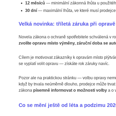
12 měsíců
— minimální zákonná lhůta u použitého
30 dní
— maximální lhůta, ve které musí prodejce 
Velká novinka: tříletá záruka při oprav
Novela zákona o ochraně spotřebitele schválená v r
zvolíte opravu místo výměny, záruční doba se auto
Cílem je motivovat zákazníky k opravám místo plýtvá
se vyplatí volit opravu — získáte rok záruky navíc.
Pozor ale na praktickou stránku — volbu opravy nemů
když by trvala neúměrně dlouho, prodejce může trvat
zákona
písemně informovat o možnosti volby
a o 
Co se mění ještě od léta a podzimu 202