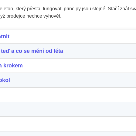
efon, který přestal fungovat, principy jsou stejné. Stačí znát sv
když prodejce nechce vyhovět.
tnit
 teď a co se mění od léta
za krokem
okol