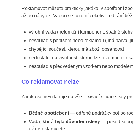
Reklamovat můžete prakticky jakékoliv spotřební zbo
až po nábytek. Vadou se rozumí cokoliv, co brání bě
výrobní vada (nefunkční komponent, špatné stehy, 
nesoulad s popisem nebo reklamou (jiná barva, ji
chybějící součást, kterou má zboží obsahovat
nedostatečná životnost, kterou lze rozumně oček
nesoulad s předvedeným vzorkem nebo modele
Co reklamovat nelze
Záruka se nevztahuje na vše. Existují situace, kdy p
Běžné opotřebení
— odřené podrážky bot po roce
Vada, která byla důvodem slevy
— pokud kupujet
už nereklamujete