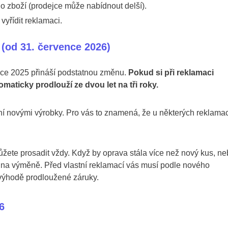
 zboží (prodejce může nabídnout delší).
vyřídit reklamaci.
ě (od 31. července 2026)
oce 2025 přináší podstatnou změnu.
Pokud si při reklamaci
maticky prodlouží ze dvou let na tři roky.
ní novými výrobky. Pro vás to znamená, že u některých reklamac
žete prosadit vždy. Když by oprava stála více než nový kus, n
 na výměně. Před vlastní reklamací vás musí podle nového
výhodě prodloužené záruky.
6