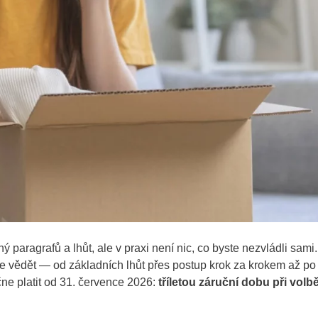
 paragrafů a lhůt, ale v praxi není nic, co byste nezvládli sami
te vědět — od základních lhůt přes postup krok za krokem až po
ne platit od 31. července 2026:
tříletou záruční dobu při volb