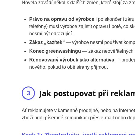
Novela zavádí několik dalších změn, které stojí za zm
Právo na opravu od výrobce
i po skončení záru
telefony) musí výrobce zajistit opravu i poté, co
nesmí být odrazující.
Zákaz „kazítek“
— výrobce nesmí používat kompon
Konec greenwashingu
— zákaz neověřitelných tv
Renovovaný výrobek jako alternativa
— prodej
nového, pokud to obě strany přijmou.
Jak postupovat při rekla
Ať reklamujete v kamenné prodejně, nebo na internetu
zboží proti písemné komunikaci přes e-mail nebo do
Krok 1: Zkontrolujte, jestli reklamaci m