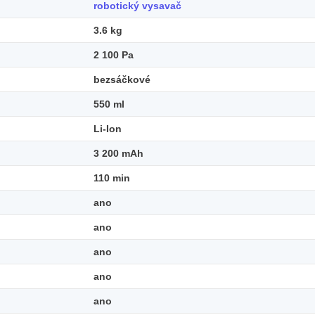
robotický vysavač
3.6 kg
2 100 Pa
bezsáčkové
550 ml
Li-Ion
3 200 mAh
110 min
ano
ano
ano
ano
ano