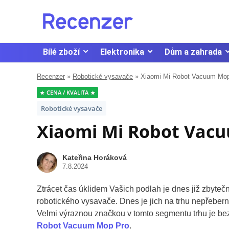
Bílé zboží
Elektronika
Dům a zahrada
Recenzer
»
Robotické vysavače
»
Xiaomi Mi Robot Vacuum Mo
CENA / KVALITA
Robotické vysavače
Xiaomi Mi Robot Vac
Kateřina Horáková
7.8.2024
Ztrácet čas úklidem Vašich podlah je dnes již zbyteč
robotického vysavače. Dnes je jich na trhu nepřeberné
Velmi výraznou značkou v tomto segmentu trhu je b
Robot Vacuum Mop Pro
.