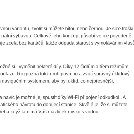
ou variantu, zvolit si můžete bílou nebo černou. Je sice trošk
peciální výbavou. Celkově jeho koncept působí velice povedeně.
uje zcela bez kartáčů, takže odpadá starost s vymotáváním vlas
žné si i vyměnit některé díly. Díky 12 čidlům a třem režimům
 podlaze. Rozpozná totiž druh povrchu a zvolí správný úklidový
navigačním systémem, aby byl úklid, co nejpřesnější.
navíc je možné jej spustit díky Wi-Fi připojení odkudkoli. A
ckého návratu do dobíjecí stanice. Skvělé je, že si můžete
, třeba když tam má Váš mazlíček misku s vodou.