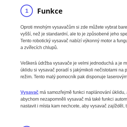
Funkce
Oproti mnohým vysavačům si zde můžete vybrat barevn
vyšší, než je standardní, ale to je způsobené jeho s
Tento robotický vysavač nabízí výkonný motor a fung
a zvířecích chlupů.
Veškerá údržba vysavače je velmi jednoduchá a je mo
úklidu si vysavač poradí s jakýmikoli nečistotami na
režim. Tento malý pomocník pak disponuje laserovým 
Vysavač
má samozřejmě funkci naplánování úklidu, a 
abychom nezapomněli vysavač má také funkci automati
nastavit i místa kam nechcete, aby vysavač zajížděl