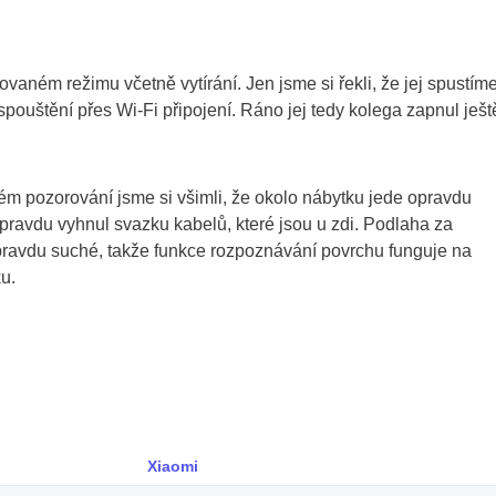
vaném režimu včetně vytírání. Jen jsme si řekli, že jej spustíme
ouštění přes Wi-Fi připojení. Ráno jej tedy kolega zapnul ješt
átkém pozorování jsme si všimli, že okolo nábytku jede opravdu
opravdu vyhnul svazku kabelů, které jsou u zdi. Podlaha za
opravdu suché, takže funkce rozpoznávání povrchu funguje na
ku.
Xiaomi