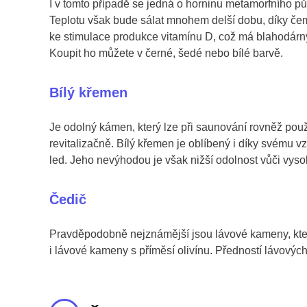
I v tomto případě se jedná o horninu metamorfního pův
Teplotu však bude sálat mnohem delší dobu, díky čem
ke stimulace produkce vitamínu D, což má blahodárný 
Koupit ho můžete v černé, šedé nebo bílé barvě.
Bílý křemen
Je odolný kámen, který lze při saunování rovněž použ
revitalizačně. Bílý křemen je oblíbený i díky svému v
led. Jeho nevýhodou je však nižší odolnost vůči vysok
Čedič
Pravděpodobně nejznámější jsou lávové kameny, které
i lávové kameny s příměsí olivínu. Předností lávových