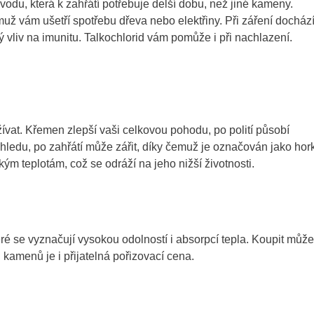
odu, která k zahřátí potřebuje delší dobu, než jiné kameny.
už vám ušetří spotřebu dřeva nebo elektřiny. Při záření docház
vliv na imunitu. Talkochlorid vám pomůže i při nachlazení.
ívat. Křemen zlepší vaši celkovou pohodu, po polití působí
zhledu, po zahřátí může zářit, díky čemuž je označován jako hor
ým teplotám, což se odráží na jeho nižší životnosti.
 se vyznačují vysokou odolností i absorpcí tepla. Koupit může
 kamenů je i přijatelná pořizovací cena.