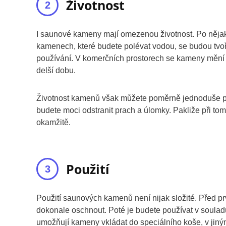
Životnost
I saunové kameny mají omezenou životnost. Po nějak
kamenech, které budete polévat vodou, se budou tvoř
používání. V komerčních prostorech se kameny mění c
delší dobu.
Životnost kamenů však můžete poměrně jednoduše prod
budete moci odstranit prach a úlomky. Pakliže při t
okamžitě.
Použití
Použití saunových kamenů není nijak složité. Před p
dokonale oschnout. Poté je budete používat v soul
umožňují kameny vkládat do speciálního koše, v jiný