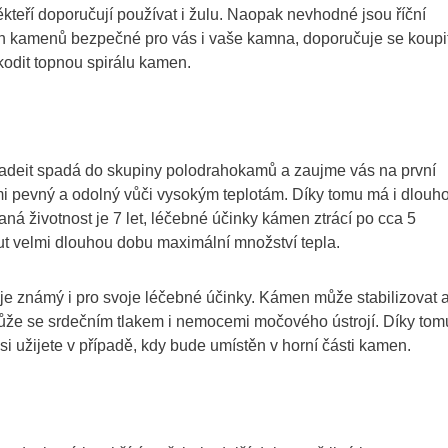
kteří doporučují používat i žulu. Naopak nevhodné jsou říční
h kamenů bezpečné pro vás i vaše kamna, doporučuje se koupi
odit topnou spirálu kamen.
adeit spadá do skupiny polodrahokamů a zaujme vás na první
mi pevný a odolný vůči vysokým teplotám. Díky tomu má i dlouh
á životnost je 7 let, léčebné účinky kámen ztrácí po cca 5
ut velmi dlouhou dobu maximální množství tepla.
 je známý i pro svoje léčebné účinky. Kámen může stabilizovat 
 může se srdečním tlakem i nemocemi močového ústrojí. Díky tom
si užijete v případě, kdy bude umístěn v horní části kamen.