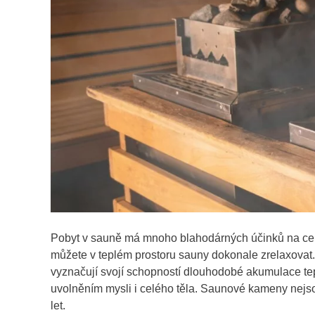
Pobyt v sauně má mnoho blahodárných účinků na celé 
můžete v teplém prostoru sauny dokonale zrelaxovat
vyznačují svojí schopností dlouhodobé akumulace te
uvolněním mysli i celého těla. Saunové kameny nejso
let.