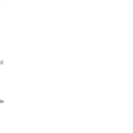
í
ký
te