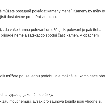
teré můžete postupně pokládat kameny menší. Kameny by měly b
jistí dostatečné proudění vzduchu.
stit, zda vaše kamna polévání umožňují. K polévání je pak třeba
 případě neměla zatékat do spodní části kamen. V opačném
lit můžete pouze jednu podobu, ale možná je i kombinace ob
h a vypadají jako říční oblázky.
 zaujmout nemusí, avšak pro saunová topidla jsou vhodnější.