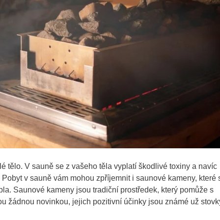
tělo. V sauně se z vašeho těla vyplatí škodlivé toxiny a navíc
. Pobyt v sauně vám mohou zpříjemnit i saunové kameny, které 
pla. Saunové kameny jsou tradiční prostředek, který pomůže s
u žádnou novinkou, jejich pozitivní účinky jsou známé už stovk