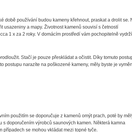
é době používání budou kameny křehnout, praskat a drolit se.
it usazeniny a mapy. Životnost kamenů souvisí s četností
ca 1 x za 2 roky. V domácím prostředí vám pochopitelně vydrží
loužit. Stačí je pouze přeskládat a očistit. Díky tomuto postu
omto postupu narazíte na poškozené kameny, měly byste je vyměn
rvním použitím se doporučuje z kamenů omýt prach, poté by měl
adu s doporučením výrobců saunových kamen. Některá kamna
m případech se mohou vkládat mezi topné tyče.