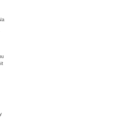
 Na
pu
it
y