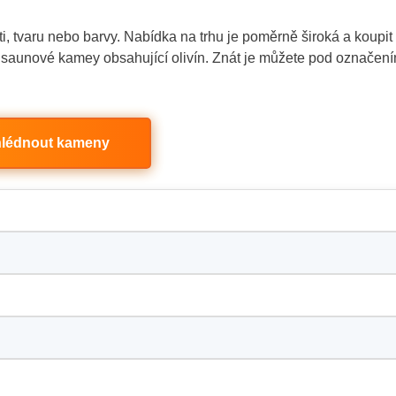
ti, tvaru nebo barvy. Nabídka na trhu je poměrně široká a koupit
saunové kamey obsahující olivín. Znát je můžete pod označen
lédnout kameny