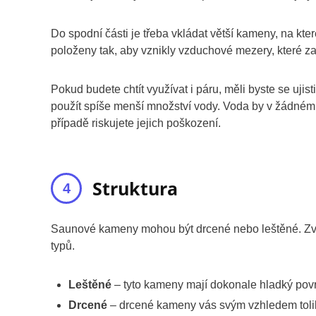
Do spodní části je třeba vkládat větší kameny, na k
položeny tak, aby vznikly vzduchové mezery, které za
Pokud budete chtít využívat i páru, měli byste se uji
použít spíše menší množství vody. Voda by v žádném
případě riskujete jejich poškození.
Struktura
Saunové kameny mohou být drcené nebo leštěné. Zvo
typů.
Leštěné
– tyto kameny mají dokonale hladký povrc
Drcené
– drcené kameny vás svým vzhledem tolik