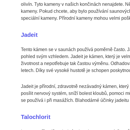
olivín. Tyto kameny v našich končinách nenajdete. Ně
kameny. Pokud chcete, aby bylo používání saunovýc
speciální kameny. Přírodní kameny mohou velmi pošk
Jadeit
Tento kámen se v saunách používá poměrně často. J
pohled svým vzhledem. Jadeit je kámen, který je vel
životnost a nepotřebuje tak častou výměnu. Odhadovan
letech. Díky své vysoké hustotě je schopen poskytno
Jadeit je přírodní, zdravotně nezávadný kámen, který
posílit nervový systém, sníží bolest kloubů, pomoci
se používá i při masážích. Blahodárné účinky jadeitu 
Talochlorit