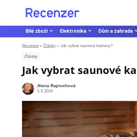
Bílé zboží
Elektronika
Dům a zahrada
Recenzer
»
Články
»
Jak vybrat saunové kameny?
Články
Jak vybrat saunové k
Alena Rajnochová
5.9.2024