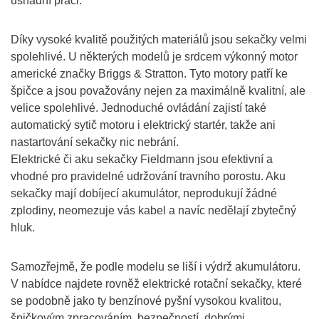
usnadní práci.
Díky vysoké kvalitě použitých materiálů jsou sekačky velmi
spolehlivé. U některých modelů je srdcem výkonný motor
americké značky Briggs & Stratton. Tyto motory patří ke
špičce a jsou považovány nejen za maximálně kvalitní, ale
velice spolehlivé. Jednoduché ovládání zajistí také
automatický sytič motoru i elektrický startér, takže ani
nastartování sekačky nic nebrání.
Elektrické či aku sekačky Fieldmann jsou efektivní a
vhodné pro pravidelné udržování travního porostu. Aku
sekačky mají dobíjecí akumulátor, neprodukují žádné
zplodiny, neomezuje vás kabel a navíc nedělají zbytečný
hluk.
Samozřejmě, že podle modelu se liší i výdrž akumulátoru.
V nabídce najdete rovněž elektrické rotační sekačky, které
se podobně jako ty benzínové pyšní vysokou kvalitou,
špičkovým zpracováním, bezpečností, dobrými