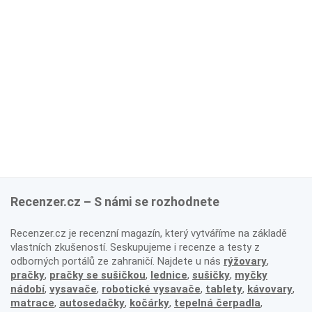
Recenzer.cz – S námi se rozhodnete
Recenzer.cz je recenzní magazín, který vytváříme na základě
vlastních zkušeností. Seskupujeme i recenze a testy z
odborných portálů ze zahraničí. Najdete u nás
rýžovary
,
pračky
,
pračky se sušičkou
,
lednice
,
sušičky
,
myčky
nádobí
,
vysavače
,
robotické vysavače
,
tablety
,
kávovary
,
matrace
,
autosedačky
,
kočárky
,
tepelná čerpadla
,