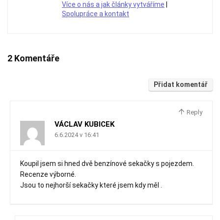
Více o nás a jak články vytváříme
|
Spolupráce a kontakt
2 Komentáře
Přidat komentář
Reply
VÁCLAV KUBICEK
6.6.2024 v 16:41
Koupil jsem si hned dvě benzínové sekačky s pojezdem.
Recenze výborné.
Jsou to nejhorší sekačky které jsem kdy měl .