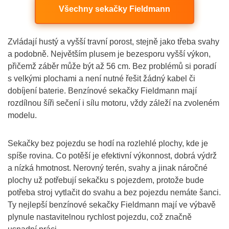
Všechny sekačky Fieldmann
Zvládají hustý a vyšší travní porost, stejně jako třeba svahy
a podobně. Největším plusem je bezesporu vyšší výkon,
přičemž záběr může být až 56 cm. Bez problémů si poradí
s velkými plochami a není nutné řešit žádný kabel či
dobíjení baterie. Benzínové sekačky Fieldmann mají
rozdílnou šíři sečení i sílu motoru, vždy záleží na zvoleném
modelu.
Sekačky bez pojezdu se hodí na rozlehlé plochy, kde je
spíše rovina. Co potěší je efektivní výkonnost, dobrá výdrž
a nízká hmotnost. Nerovný terén, svahy a jinak náročné
plochy už potřebují sekačku s pojezdem, protože bude
potřeba stroj vytlačit do svahu a bez pojezdu nemáte šanci.
Ty nejlepší benzínové sekačky Fieldmann mají ve výbavě
plynule nastavitelnou rychlost pojezdu, což značně