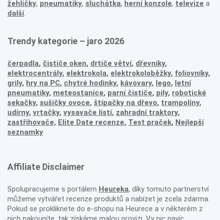
žehličky
,
pneumatiky
,
sluchátka
,
herní konzole
,
televize
a
další
.
Trendy kategorie – jaro 2026
čerpadla
,
čističe oken
,
drtiče větví
,
dřevníky
,
elektrocentrály
,
elektrokola
,
elektrokoloběžky
,
foliovníky
,
grily
,
hry na PC
,
chytré hodinky
,
kávovary
,
lego
,
letní
pneumatiky
,
meteostanice
,
parní čističe
,
pily
,
robotické
sekačky
,
sušičky ovoce
,
štípačky na dřevo
,
trampolíny
,
udírny
,
vrtačky
,
vysavače listí
,
zahradní traktory
,
zastřihovače,
Elite Date recenze
,
Test praček
,
Nejlepší
seznamky
Affiliate Disclaimer
Spolupracujeme s portálem
Heureka
, díky tomuto partnerství
můžeme vytvářet recenze produktů a nabízet je zcela zdarma.
Pokud se prokliknete do e-shopu na Heurece a v některém z
nich nakoupíte, tak získáme malou provizi. Vy nic navíc