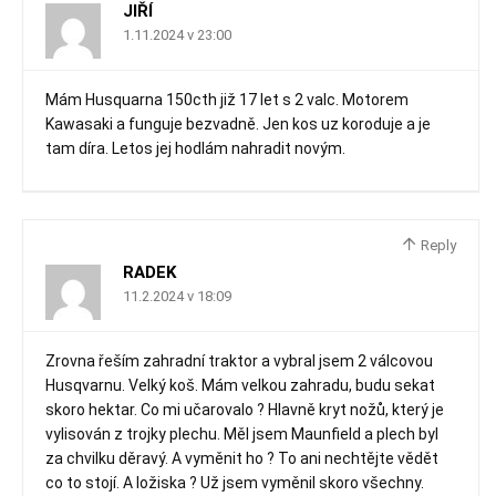
JIŘÍ
1.11.2024 v 23:00
Mám Husquarna 150cth již 17 let s 2 valc. Motorem
Kawasaki a funguje bezvadně. Jen kos uz koroduje a je
tam díra. Letos jej hodlám nahradit novým.
Reply
RADEK
11.2.2024 v 18:09
Zrovna řeším zahradní traktor a vybral jsem 2 válcovou
Husqvarnu. Velký koš. Mám velkou zahradu, budu sekat
skoro hektar. Co mi učarovalo ? Hlavně kryt nožů, který je
vylisován z trojky plechu. Měl jsem Maunfield a plech byl
za chvilku děravý. A vyměnit ho ? To ani nechtějte vědět
co to stojí. A ložiska ? Už jsem vyměnil skoro všechny.