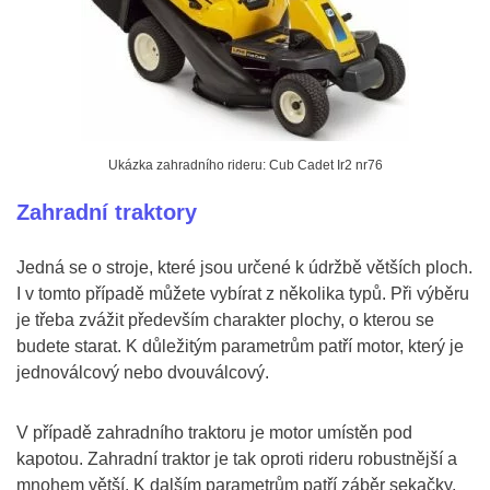
Ukázka zahradního rideru: Cub Cadet Ir2 nr76
Zahradní traktory
Jedná se o stroje, které jsou určené k údržbě větších ploch.
I v tomto případě můžete vybírat z několika typů. Při výběru
je třeba zvážit především charakter plochy, o kterou se
budete starat. K důležitým parametrům patří motor, který je
jednoválcový nebo dvouválcový.
V případě zahradního traktoru je motor umístěn pod
kapotou. Zahradní traktor je tak oproti rideru robustnější a
mnohem větší. K dalším parametrům patří záběr sekačky,