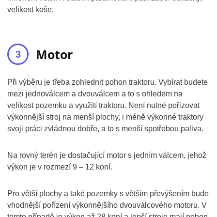
velikost koše.
Motor
Při výběru je třeba zohlednit pohon traktoru. Vybírat budete
mezi jednoválcem a dvouválcem a to s ohledem na
velikost pozemku a využití traktoru. Není nutné pořizovat
výkonnější stroj na menší plochy, i méně výkonné traktory
svoji práci zvládnou dobře, a to s menší spotřebou paliva.
Na rovný terén je dostačující motor s jedním válcem, jehož
výkon je v rozmezí 9 – 12 koní.
Pro větší plochy a také pozemky s větším převýšením bude
vhodnější pořízení výkonnějšího dvouválcového motoru. V
tomto případě je výkon až 28 koní a lepší stroje mají pohon