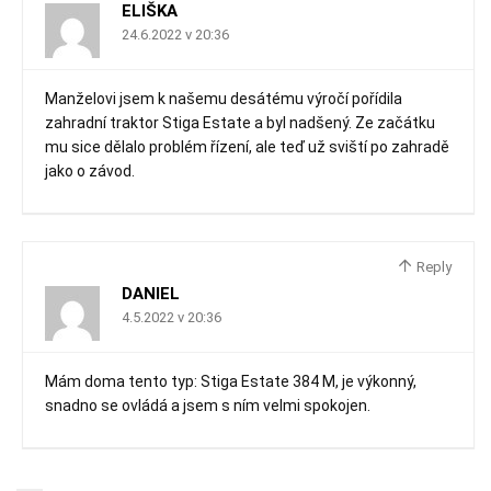
ELIŠKA
24.6.2022 v 20:36
Manželovi jsem k našemu desátému výročí pořídila
zahradní traktor Stiga Estate a byl nadšený. Ze začátku
mu sice dělalo problém řízení, ale teď už sviští po zahradě
jako o závod.
Reply
DANIEL
4.5.2022 v 20:36
Mám doma tento typ: Stiga Estate 384 M, je výkonný,
snadno se ovládá a jsem s ním velmi spokojen.