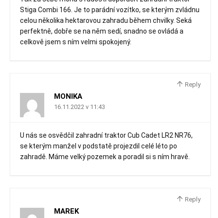
Stiga Combi 166. Je to parádní vozítko, se kterým zvládnu
celou několika hektarovou zahradu během chvilky. Seká
perfektně, dobře se na něm sedí, snadno se ovládá a
celkově jsem s ním velmi spokojený.
Reply
MONIKA
16.11.2022 v 11:43
U nás se osvědčil zahradní traktor Cub Cadet LR2 NR76,
se kterým manžel v podstatě projezdil celé léto po
zahradě. Máme velký pozemek a poradil si s ním hravě.
Reply
MAREK