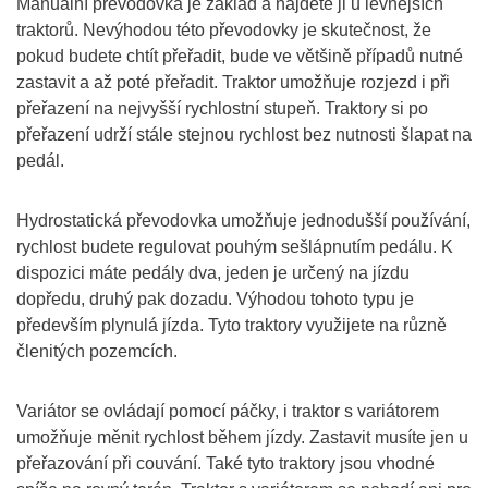
Manuální převodovka je základ a najdete ji u levnějších
traktorů. Nevýhodou této převodovky je skutečnost, že
pokud budete chtít přeřadit, bude ve většině případů nutné
zastavit a až poté přeřadit. Traktor umožňuje rozjezd i při
přeřazení na nejvyšší rychlostní stupeň. Traktory si po
přeřazení udrží stále stejnou rychlost bez nutnosti šlapat na
pedál.
Hydrostatická převodovka umožňuje jednodušší používání,
rychlost budete regulovat pouhým sešlápnutím pedálu. K
dispozici máte pedály dva, jeden je určený na jízdu
dopředu, druhý pak dozadu. Výhodou tohoto typu je
především plynulá jízda. Tyto traktory využijete na různě
členitých pozemcích.
Variátor se ovládají pomocí páčky, i traktor s variátorem
umožňuje měnit rychlost během jízdy. Zastavit musíte jen u
přeřazování při couvání. Také tyto traktory jsou vhodné