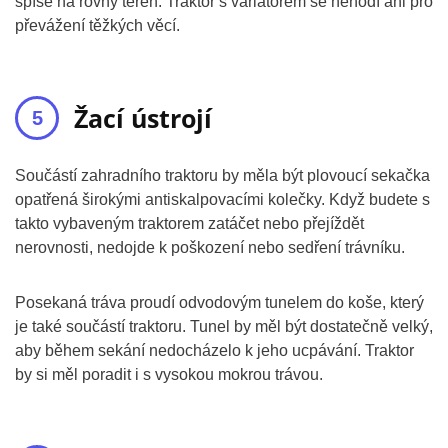
spíše na rovný terén. Traktor s variátorem se nehodí ani pro
převážení těžkých věcí.
Žací ústrojí
Součástí zahradního traktoru by měla být plovoucí sekačka
opatřená širokými antiskalpovacími kolečky. Když budete s
takto vybaveným traktorem zatáčet nebo přejíždět
nerovnosti, nedojde k poškození nebo sedření trávníku.
Posekaná tráva proudí odvodovým tunelem do koše, který
je také součástí traktoru. Tunel by měl být dostatečně velký,
aby během sekání nedocházelo k jeho ucpávání. Traktor
by si měl poradit i s vysokou mokrou trávou.