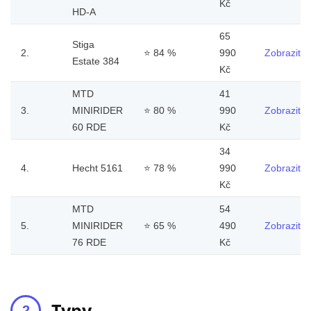
Kč
HD-A
65
Stiga
2.
⭐
84 %
990
Zobrazit
Estate 384
Kč
MTD
41
3.
MINIRIDER
⭐
80 %
990
Zobrazit
60 RDE
Kč
34
4.
Hecht 5161
⭐
78 %
990
Zobrazit
Kč
MTD
54
5.
MINIRIDER
⭐
65 %
490
Zobrazit
76 RDE
Kč
Typy