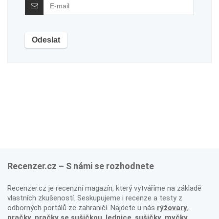
Recenzer.cz – S námi se rozhodnete
Recenzer.cz je recenzní magazín, který vytváříme na základě
vlastních zkušeností. Seskupujeme i recenze a testy z
odborných portálů ze zahraničí. Najdete u nás
rýžovary
,
pračky
,
pračky se sušičkou
,
lednice
,
sušičky
,
myčky