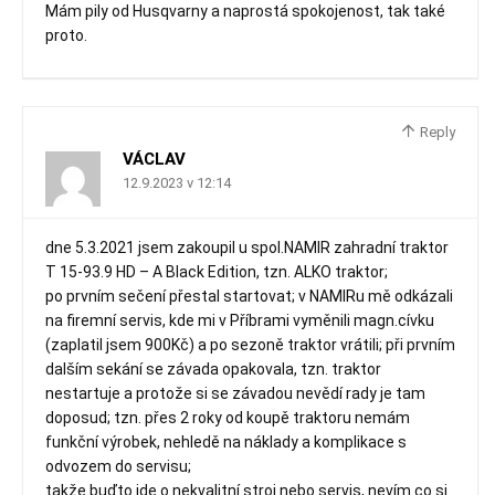
Mám pily od Husqvarny a naprostá spokojenost, tak také
proto.
Reply
VÁCLAV
12.9.2023 v 12:14
dne 5.3.2021 jsem zakoupil u spol.NAMIR zahradní traktor
T 15-93.9 HD – A Black Edition, tzn. ALKO traktor;
po prvním sečení přestal startovat; v NAMIRu mě odkázali
na firemní servis, kde mi v Příbrami vyměnili magn.cívku
(zaplatil jsem 900Kč) a po sezoně traktor vrátili; při prvním
dalším sekání se závada opakovala, tzn. traktor
nestartuje a protože si se závadou nevědí rady je tam
doposud; tzn. přes 2 roky od koupě traktoru nemám
funkční výrobek, nehledě na náklady a komplikace s
odvozem do servisu;
takže buďto jde o nekvalitní stroj nebo servis, nevím co si