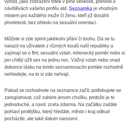
výhod, jako zobrazení fotek v plné velikosti, přehled o
návštěvách vašeho profilu atd.
Seznamka
je vhodným
místem pro každého muže či ženu, kteří již dosáhli
plnoletosti, bez ohledu na sexuální orientaci.
Můžete si zde splnit jakékoliv přání či touhu. Dá se tu
narazit na uživatele z různých koutů naší republiky a
zajímají se o flirt, sexuální vztah, milenecký poměr nebo si
jen chtějí užít sex na jednu noc. Vážný vztah nebo snad
dokonce lásku na tomto seznamovacím portále rozhodně
nehledejte, na to si zde nehrají.
Pokud se rozhodnete na seznamce začít, potřebujete se
zaregistrovat, což zabere jenom chvilku, protože je to
jednoduché, a navíc zcela zdarma. Na začátku zadáte
pohlaví protějšku, který hledáte, město i kraj odkud
pocházíte, ale také datum narození.