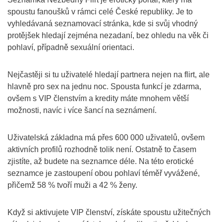
spoustu fanoušků v rámci celé České republiky. Je to
vyhledávaná seznamovací stránka, kde si svůj vhodný
protějšek hledají zejména nezadaní, bez ohledu na věk či
pohlaví, případně sexuální orientaci.
Nejčastěji si tu uživatelé hledají partnera nejen na flirt, ale
hlavně pro sex na jednu noc. Spousta funkcí je zdarma,
ovšem s VIP členstvím a kredity máte mnohem větší
možnosti, navíc i více šancí na seznámení.
Uživatelská základna má přes 600 000 uživatelů, ovšem
aktivních profilů rozhodně tolik není. Ostatně to časem
zjistíte, až budete na seznamce déle. Na této erotické
seznamce je zastoupení obou pohlaví téměř vyvážené,
přičemž 58 % tvoří muži a 42 % ženy.
Když si aktivujete VIP členství, získáte spoustu užitečných