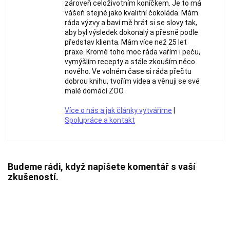
zároveň celoživotním koníčkem. Je to má
vášeň stejně jako kvalitní čokoláda. Mám
ráda výzvy a baví mě hrát si se slovy tak,
aby byl výsledek dokonalý a přesně podle
představ klienta. Mám více než 25 let
praxe. Kromě toho moc ráda vařím i peču,
vymýšlím recepty a stále zkouším něco
nového. Ve volném čase si ráda přečtu
dobrou knihu, tvořím videa a věnuji se své
malé domácí ZOO.
Více o nás a jak články vytváříme
|
Spolupráce a kontakt
Budeme rádi, když napíšete komentář s vaší
zkušeností.