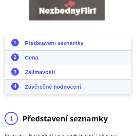
Představení seznamky
Cena
Zajímavosti
Závěrečné hodnocení
Představení seznamky
Seznamka Nezbedný Flirt je erotický portál, který má