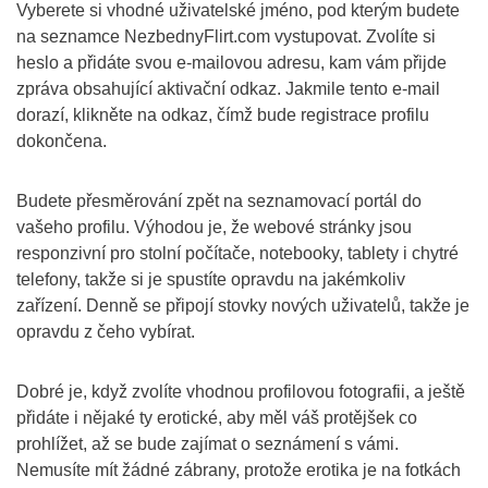
Vyberete si vhodné uživatelské jméno, pod kterým budete
na seznamce NezbednyFlirt.com vystupovat. Zvolíte si
heslo a přidáte svou e-mailovou adresu, kam vám přijde
zpráva obsahující aktivační odkaz. Jakmile tento e-mail
dorazí, klikněte na odkaz, čímž bude registrace profilu
dokončena.
Budete přesměrování zpět na seznamovací portál do
vašeho profilu. Výhodou je, že webové stránky jsou
responzivní pro stolní počítače, notebooky, tablety i chytré
telefony, takže si je spustíte opravdu na jakémkoliv
zařízení. Denně se připojí stovky nových uživatelů, takže je
opravdu z čeho vybírat.
Dobré je, když zvolíte vhodnou profilovou fotografii, a ještě
přidáte i nějaké ty erotické, aby měl váš protějšek co
prohlížet, až se bude zajímat o seznámení s vámi.
Nemusíte mít žádné zábrany, protože erotika je na fotkách