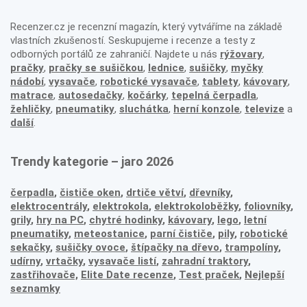
Recenzer.cz je recenzní magazín, který vytváříme na základě
vlastních zkušeností. Seskupujeme i recenze a testy z
odborných portálů ze zahraničí. Najdete u nás
rýžovary
,
pračky
,
pračky se sušičkou
,
lednice
,
sušičky
,
myčky
nádobí
,
vysavače
,
robotické vysavače
,
tablety
,
kávovary
,
matrace
,
autosedačky
,
kočárky
,
tepelná čerpadla
,
žehličky
,
pneumatiky
,
sluchátka
,
herní konzole
,
televize
a
další
.
Trendy kategorie – jaro 2026
čerpadla
,
čističe oken
,
drtiče větví
,
dřevníky
,
elektrocentrály
,
elektrokola
,
elektrokoloběžky
,
foliovníky
,
grily
,
hry na PC
,
chytré hodinky
,
kávovary
,
lego
,
letní
pneumatiky
,
meteostanice
,
parní čističe
,
pily
,
robotické
sekačky
,
sušičky ovoce
,
štípačky na dřevo
,
trampolíny
,
udírny
,
vrtačky
,
vysavače listí
,
zahradní traktory
,
zastřihovače,
Elite Date recenze
,
Test praček
,
Nejlepší
seznamky