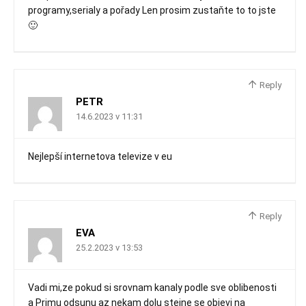
programy,serialy a pořady Len prosim zustaňte to to jste
🙂
Reply
PETR
14.6.2023 v 11:31
Nejlepší internetova televize v eu
Reply
EVA
25.2.2023 v 13:53
Vadi mi,ze pokud si srovnam kanaly podle sve oblibenosti
a Primu odsunu az nekam dolu stejne se objevi na