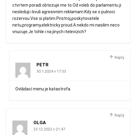
ctvrtem poradi obtezuje me to.Od voleb do parlamentu ji
nesleduji i kvuli agresivnim reklamam.Kdy se o pulnoci
rozervou.Vse si platim.Pristroj,poskytovatele
netu,programy,elektricky proud.A nekdo mi nasilim neco
vnucuje.Je tohle i na jinych itelevizich?
Reply
PETR
30.1.2024 v 17:33
Ovládací menu je katastrofa.
Reply
OLGA
23.12.2022 v 21:47