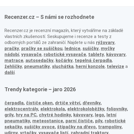
Recenzer.cz – S námi se rozhodnete
Recenzer.cz je recenzní magazín, který vytváříme na základě
vlastních zkušeností. Seskupujeme i recenze a testy z
odborných portálů ze zahraničí. Najdete u nás
rýžovary
,
pračky
,
pračky se sušičkou
,
lednice
,
sušičky
,
myčky
nádobí
,
vysavače
,
robotické vysavače
,
tablety
,
kávovary
,
matrace
,
autosedačky
,
kočárky
,
tepelná čerpadla
,
žehličky
,
pneumatiky
,
sluchátka
,
herní konzole
,
televize
a
další
.
Trendy kategorie – jaro 2026
čerpadla
,
čističe oken
,
drtiče větví
,
dřevníky
,
elektrocentrály
,
elektrokola
,
elektrokoloběžky
,
foliovníky
,
grily
,
hry na PC
,
chytré hodinky
,
kávovary
,
lego
,
letní
pneumatiky
,
meteostanice
,
parní čističe
,
pily
,
robotické
sekačky
,
sušičky ovoce
,
štípačky na dřevo
,
trampolíny
,
udírny
,
vrtačky
,
vysavače listí
,
zahradní traktory
,