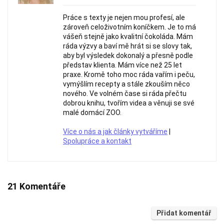
Práce s texty je nejen mou profesí, ale
zároveň celoživotním koníčkem. Je to má
vášeň stejně jako kvalitní čokoláda. Mám
ráda výzvy a baví mě hrát si se slovy tak,
aby byl výsledek dokonalý a přesně podle
představ klienta. Mám více než 25 let
praxe. Kromě toho moc ráda vařím i peču,
vymýšlím recepty a stále zkouším něco
nového. Ve volném čase si ráda přečtu
dobrou knihu, tvořím videa a věnuji se své
malé domácí ZOO.
Více o nás a jak články vytváříme
|
Spolupráce a kontakt
21 Komentáře
Přidat komentář