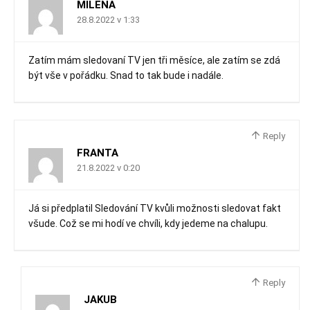
MILENA
28.8.2022 v 1:33
Zatím mám sledovaní TV jen tři měsíce, ale zatím se zdá
být vše v pořádku. Snad to tak bude i nadále.
Reply
FRANTA
21.8.2022 v 0:20
Já si předplatil Sledování TV kvůli možnosti sledovat fakt
všude. Což se mi hodí ve chvíli, kdy jedeme na chalupu.
Reply
JAKUB