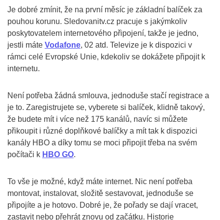
Je dobré zmínit, že na první měsíc je základní balíček za
pouhou korunu. Sledovanitv.cz pracuje s jakýmkoliv
poskytovatelem internetového připojení, takže je jedno,
jestli máte
Vodafone
, 02 atd. Televize je k dispozici v
rámci celé Evropské Unie, kdekoliv se dokážete připojit k
internetu.
Není potřeba žádná smlouva, jednoduše stačí registrace a
je to. Zaregistrujete se, vyberete si balíček, klidně takový,
že budete mít i více než 175 kanálů, navíc si můžete
přikoupit i různé doplňkové balíčky a mít tak k dispozici
kanály HBO a díky tomu se moci připojit třeba na svém
počítači k
HBO GO
.
To vše je možné, když máte internet. Nic není potřeba
montovat, instalovat, složitě sestavovat, jednoduše se
připojíte a je hotovo. Dobré je, že pořady se dají vracet,
zastavit nebo přehrát znovu od začátku. Historie