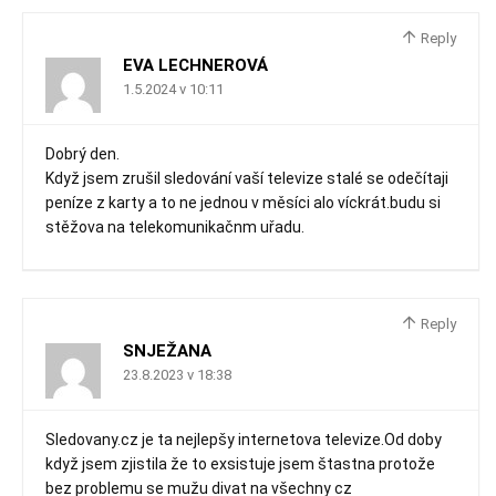
Reply
EVA LECHNEROVÁ
1.5.2024 v 10:11
Dobrý den.
Když jsem zrušil sledování vaší televize stalé se odečítaji
peníze z karty a to ne jednou v měsíci alo víckrát.budu si
stěžova na telekomunikačnm uřadu.
Reply
SNJEŽANA
23.8.2023 v 18:38
Sledovany.cz je ta nejlepšy internetova televize.Od doby
když jsem zjistila že to exsistuje jsem štastna protože
bez problemu se mužu divat na všechny cz