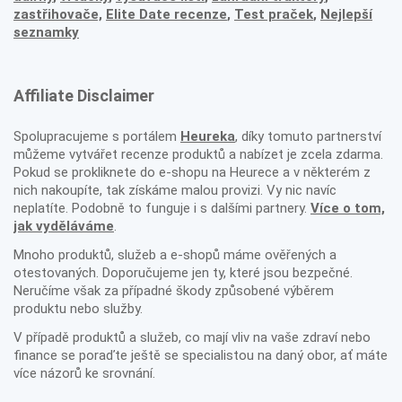
zastřihovače,
Elite Date recenze
,
Test praček
,
Nejlepší
seznamky
Affiliate Disclaimer
Spolupracujeme s portálem
Heureka
, díky tomuto partnerství
můžeme vytvářet recenze produktů a nabízet je zcela zdarma.
Pokud se prokliknete do e-shopu na Heurece a v některém z
nich nakoupíte, tak získáme malou provizi. Vy nic navíc
neplatíte. Podobně to funguje i s dalšími partnery.
Více o tom,
jak vyděláváme
.
Mnoho produktů, služeb a e-shopů máme ověřených a
otestovaných. Doporučujeme jen ty, které jsou bezpečné.
Neručíme však za případné škody způsobené výběrem
produktu nebo služby.
V případě produktů a služeb, co mají vliv na vaše zdraví nebo
finance se poraďte ještě se specialistou na daný obor, ať máte
více názorů ke srovnání.