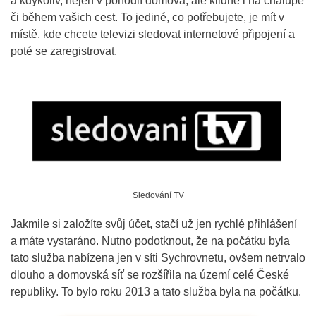
a kdykoliv, nejen v pohodlí domova, ale klidně i na chalupě
či během vašich cest. To jediné, co potřebujete, je mít v
místě, kde chcete televizi sledovat internetové připojení a
poté se zaregistrovat.
Sledování TV
Jakmile si založíte svůj účet, stačí už jen rychlé přihlášení
a máte vystaráno. Nutno podotknout, že na počátku byla
tato služba nabízena jen v síti Sychrovnetu, ovšem netrvalo
dlouho a domovská síť se rozšířila na území celé České
republiky. To bylo roku 2013 a tato služba byla na počátku.