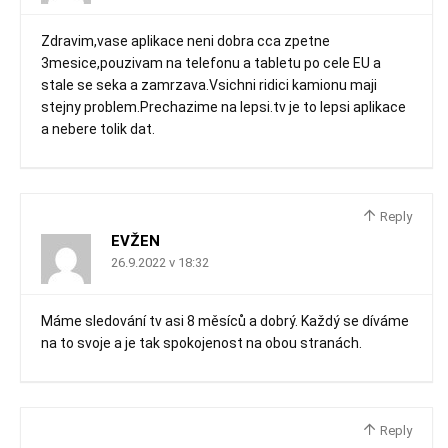
Zdravim,vase aplikace neni dobra cca zpetne
3mesice,pouzivam na telefonu a tabletu po cele EU a
stale se seka a zamrzava.Vsichni ridici kamionu maji
stejny problem.Prechazime na lepsi.tv je to lepsi aplikace
a nebere tolik dat.
Reply
EVŽEN
26.9.2022 v 18:32
Máme sledování tv asi 8 měsíců a dobrý. Každý se díváme
na to svoje a je tak spokojenost na obou stranách.
Reply