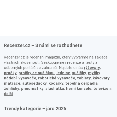
Recenzer.cz – S námi se rozhodnete
Recenzer.cz je recenzní magazín, který vytváříme na základě
vlastních zkušeností. Seskupujeme i recenze a testy z
odborných portálů ze zahraničí. Najdete u nás
rýžovary
,
pračky
,
pračky se sušičkou
,
lednice
,
sušičky
,
myčky
nádobí
,
vysavače
,
robotické vysavače
,
tablety
,
kávovary
,
matrace
,
autosedačky
,
kočárky
,
tepelná čerpadla
,
žehličky
,
pneumatiky
,
sluchátka
,
herní konzole
,
televize
a
další
.
Trendy kategorie – jaro 2026