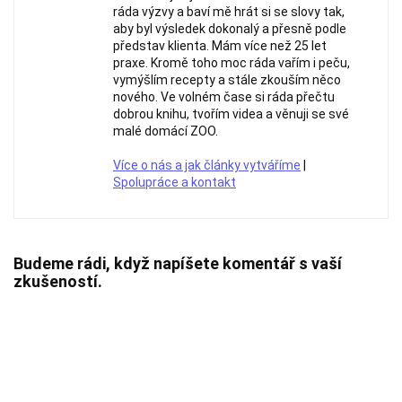
ráda výzvy a baví mě hrát si se slovy tak,
aby byl výsledek dokonalý a přesně podle
představ klienta. Mám více než 25 let
praxe. Kromě toho moc ráda vařím i peču,
vymýšlím recepty a stále zkouším něco
nového. Ve volném čase si ráda přečtu
dobrou knihu, tvořím videa a věnuji se své
malé domácí ZOO.
Více o nás a jak články vytváříme
|
Spolupráce a kontakt
Budeme rádi, když napíšete komentář s vaší
zkušeností.