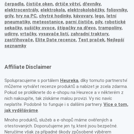
čerpadla
,
čističe oken
,
drtiče větví
,
dřevníky
,
elektrocentrály
,
elektrokola
,
elektrokoloběžky
,
foliovníky
,
grily
,
hry na PC
,
chytré hodinky
,
kávovary
,
lego
,
letní
pneumatiky
,
meteostanice
,
parní čističe
,
pily
,
robotické
sekačky
,
sušičky ovoce
,
štípačky na dřevo
,
trampolíny
,
udírny
,
vrtačky
,
vysavače listí
,
zahradní traktory
,
zastřihovače,
Elite Date recenze
,
Test praček
,
Nejlepší
seznamky
Affiliate Disclaimer
Spolupracujeme s portálem
Heureka
, díky tomuto partnerství
můžeme vytvářet recenze produktů a nabízet je zcela zdarma.
Pokud se prokliknete do e-shopu na Heurece a v některém z
nich nakoupíte, tak získáme malou provizi. Vy nic navíc
neplatíte. Podobně to funguje i s dalšími partnery.
Více o tom,
jak vyděláváme
.
Mnoho produktů, služeb a e-shopů máme ověřených a
otestovaných. Doporučujeme jen ty, které jsou bezpečné.
Neručíme však za případné škody způsobené výběrem