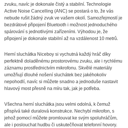
zvuku, navíc je dokonale čistý a stabilní. Technologie
Active Noise Cancelling (ANC) se postará o to, že vás
nebude rušit žádný zvuk ve vašem okolí. Samozřejmostí je
bezdrátové připojení Bluetooth i možnost jednoduchého
spárování s jednotlivými zařízeními. Výhodou je, že
připojení je dokonale stabilní až na vzdálenost 10 metrů.
Herní sluchátka Niceboy si vychutná každý hráč díky
perfektně doladěnému prostorovému zvuku, ale i rychlému
záznamu prostřednictvím mikrofonu. Skvělé materiály
umožňují dlouhé nošení sluchátek bez jakéhokoliv
nepohodlí, navíc si můžete snadno a jednoduše nastavit
hlavový most přesně na míru tak, jak je potřeba.
Všechna herní sluchátka jsou velmi odolná, k čemuž
přispívá také duralová konstrukce. Nechybí mikrofon, s
jehož pomocí můžete promlouvat ke svým spoluhráčům,
ale i poslouchat hudbu či uskutečňovat telefonní hovory.