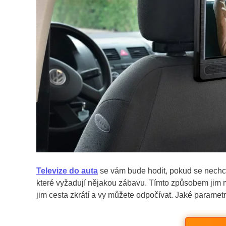
Televize do auta
se vám bude hodit, pokud se nechcet
které vyžadují nějakou zábavu. Tímto způsobem jim m
jim cesta zkrátí a vy můžete odpočívat. Jaké parametry