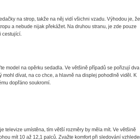
edačky na strop, takže na něj vidí všichni vzadu. Výhodou je, že
 stropu a nebude nijak překážet. Na druhou stranu, je zde pouze
 cestující.
řiďte model na opěrku sedadla. Ve většině případů se pořizují dva
 mohl dívat, na co chce, a hlavně na displej pohodlně viděl. K
ždému dopřáno soukromí.
je televize umístěna, tím větší rozměry by měla mít. Ve většině
mohou mít 10 až 12,1 palců. Zvažte komfort při sledování vzhled