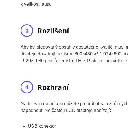
k velikosti auta.
Rozlišení
Aby byl sledovaný obsah v dostatečné kvalitě, musí mí
displeje dosahují rozlišení 800×480 až 1 024×600 pi
1920×1080 pixelů, tedy Full HD. Platí, že čím větší je 
Rozhraní
Na televizi do auta si můžete přehrát obsah z různý
napadnout. Nejčastěji LCD displeje nabízejí:
USB konektor