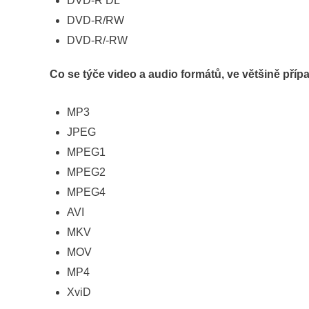
DVD-R DL
DVD-R/RW
DVD-R/-RW
Co se týče video a audio formátů, ve většině příp
MP3
JPEG
MPEG1
MPEG2
MPEG4
AVI
MKV
MOV
MP4
XviD