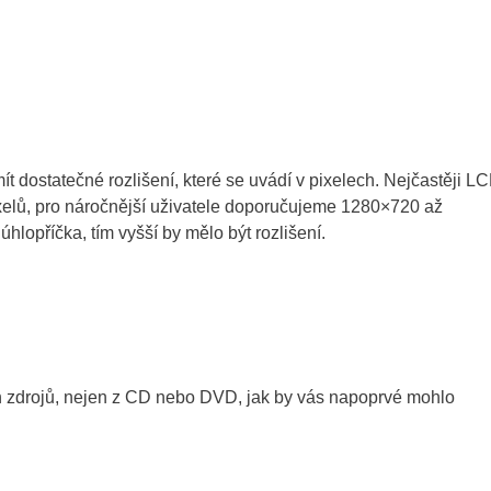
t dostatečné rozlišení, které se uvádí v pixelech. Nejčastěji L
xelů, pro náročnější uživatele doporučujeme 1280×720 až
úhlopříčka, tím vyšší by mělo být rozlišení.
ch zdrojů, nejen z CD nebo DVD, jak by vás napoprvé mohlo