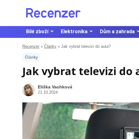
Bílé zboží
Elektronika
Dům a zahrada
Recenzer
»
Články
»
Jak vybrat televizi do auta?
Články
Jak vybrat televizi do
Eliška Vachková
21.10.2024