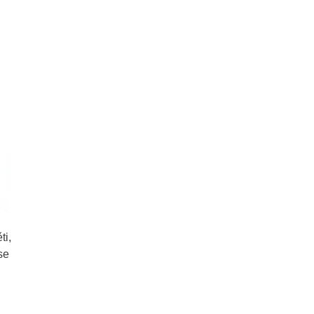
ti,
se