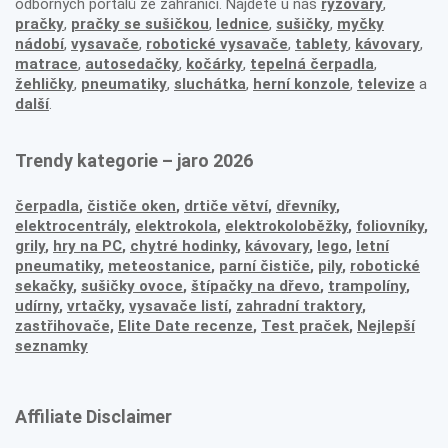
odborných portálů ze zahraničí. Najdete u nás
rýžovary
,
pračky
,
pračky se sušičkou
,
lednice
,
sušičky
,
myčky
nádobí
,
vysavače
,
robotické vysavače
,
tablety
,
kávovary
,
matrace
,
autosedačky
,
kočárky
,
tepelná čerpadla
,
žehličky
,
pneumatiky
,
sluchátka
,
herní konzole
,
televize
a
další
.
Trendy kategorie – jaro 2026
čerpadla
,
čističe oken
,
drtiče větví
,
dřevníky
,
elektrocentrály
,
elektrokola
,
elektrokoloběžky
,
foliovníky
,
grily
,
hry na PC
,
chytré hodinky
,
kávovary
,
lego
,
letní
pneumatiky
,
meteostanice
,
parní čističe
,
pily
,
robotické
sekačky
,
sušičky ovoce
,
štípačky na dřevo
,
trampolíny
,
udírny
,
vrtačky
,
vysavače listí
,
zahradní traktory
,
zastřihovače,
Elite Date recenze
,
Test praček
,
Nejlepší
seznamky
Affiliate Disclaimer