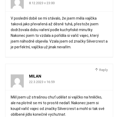
8.12.2023 v 23:00
V poslední době se mi stávalo, že jsem měla vajíčka
taková jako převařená až děsně tuhá, přestože jsem
dodržovala dobu vaření podle kuchyňské minutky.
Nakonec jsem to vzdala a pořídila si vařič vajec, který
jsem náhodně objevila. Vzala jsem od značky Silvercrest a
je perfektní, vajíčka už jinak nevařím.
Reply
MILAN
22.3.2023 v 16:59
Měl jsem už strašnou chuť udělat si vajíčko na hniličko,
ale na plotně se mi to prostě nedaří. Nakonec jsem si
koupil vařič vajec od značky Silvercrest a mohl si tak své
oblíbené jídlo konečně vychutnat.