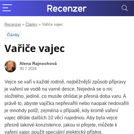
Recenzer
»
Články
»
Vařiče vajec
Články
Vařiče vajec
Alena Rajnochová
30.7.2024
Vejce se vaří v každé rodině, nejběžnější způsob přípravy
je vaření ve vodě na varné desce. Nejedná se o nic
složitého, jediné, co musíte ohlídat je přesná doba varu. A
právě to, abyste vajíčka nepřevařili nebo naopak nedovařili
je mnohdy potíž, zejména v případě, kdy kromě vaření
vajec děláte dalších 10 věcí najednou. Aby byla vejce
přesně takové konzistence, jakou si přejete, můžete k
vaření vajec použít speciální elektrický přístroj.