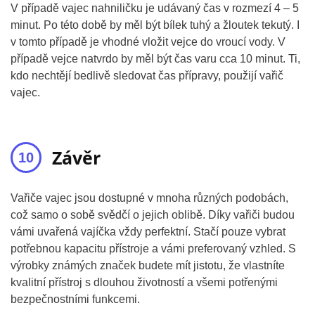
V případě vajec nahniličku je udávaný čas v rozmezí 4 – 5
minut. Po této době by měl být bílek tuhý a žloutek tekutý. I
v tomto případě je vhodné vložit vejce do vroucí vody. V
případě vejce natvrdo by měl být čas varu cca 10 minut. Ti,
kdo nechtějí bedlivě sledovat čas přípravy, použijí vařič
vajec.
Závěr
Vařiče vajec jsou dostupné v mnoha různých podobách,
což samo o sobě svědčí o jejich oblibě. Díky vařiči budou
vámi uvařená vajíčka vždy perfektní. Stačí pouze vybrat
potřebnou kapacitu přístroje a vámi preferovaný vzhled. S
výrobky známých značek budete mít jistotu, že vlastníte
kvalitní přístroj s dlouhou životností a všemi potřenými
bezpečnostními funkcemi.