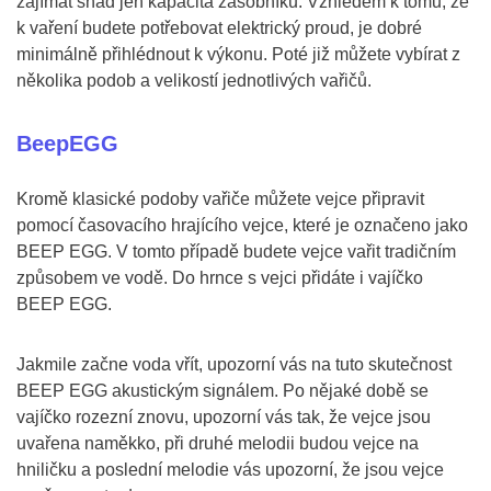
zajímat snad jen kapacita zásobníku. Vzhledem k tomu, že
k vaření budete potřebovat elektrický proud, je dobré
minimálně přihlédnout k výkonu. Poté již můžete vybírat z
několika podob a velikostí jednotlivých vařičů.
BeepEGG
Kromě klasické podoby vařiče můžete vejce připravit
pomocí časovacího hrajícího vejce, které je označeno jako
BEEP EGG. V tomto případě budete vejce vařit tradičním
způsobem ve vodě. Do hrnce s vejci přidáte i vajíčko
BEEP EGG.
Jakmile začne voda vřít, upozorní vás na tuto skutečnost
BEEP EGG akustickým signálem. Po nějaké době se
vajíčko rozezní znovu, upozorní vás tak, že vejce jsou
uvařena naměkko, při druhé melodii budou vejce na
hniličku a poslední melodie vás upozorní, že jsou vejce