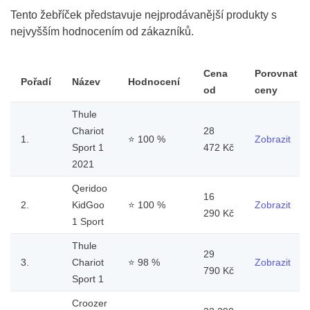
Tento žebříček představuje nejprodávanější produkty s
nejvyšším hodnocením od zákazníků.
Cena
Porovnat
Pořadí
Název
Hodnocení
od
ceny
Thule
Chariot
28
1.
⭐
100 %
Zobrazit
Sport 1
472 Kč
2021
Qeridoo
16
2.
KidGoo
⭐
100 %
Zobrazit
290 Kč
1 Sport
Thule
29
3.
Chariot
⭐
98 %
Zobrazit
790 Kč
Sport 1
Croozer