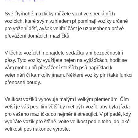
Své čtyřnohé mazlíčky můžete vozit ve speciálních
vozících, které svým vzhledem připomínají vozíky určené
pro vožení dětí, avšak vnitřní část je uzpůsobena právě
převážení domácích mazlíčků.
V těchto vozících nenajdete sedačku ani bezpečnostní
pásy. Tyto vozíky využijete nejen na vyjížďkách, hodit se
vám mohou při převážení starších psů například k
veterináři či kamkoliv jinam. Některé vozíky plní také funkci
přenosné boudy.
Velikost vozíků vyhovuje malým i velkým plemenům. Čím
větší je váš pes, tím větší by měl být i vozík, aby byla jízda
pro vašeho mazlíčka co nejméně stresující. V případě, kdy
vybíráte vozík pro štěně, volte velikost podle toho, do jaké
velikosti pes nakonec vyroste.