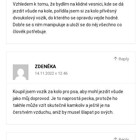
Vzhledem k tomu, že bydlím na klidné vesnici, kde se dá
jezdit všude na kole, pořídila jsem si za kolo přívěsný
dvoukolový vozík, do kterého se opravdu vejde hodně.
Dobře se s ním manipuluje a uloží se do něj všechno co
člověk potřebuje.
Reply
ZDENĚKA
14.11.2022 v 12:46
Koupil jsem vozík za kolo pro psa, aby mohl jezdit všude
jako můj doprovod. Je to naprostá pecka, protože ho
takhle může vzít skutečně kamkoliv a ještě je na
čerstvém vzduchu, aniž by musel šlapat po svých.
Reply