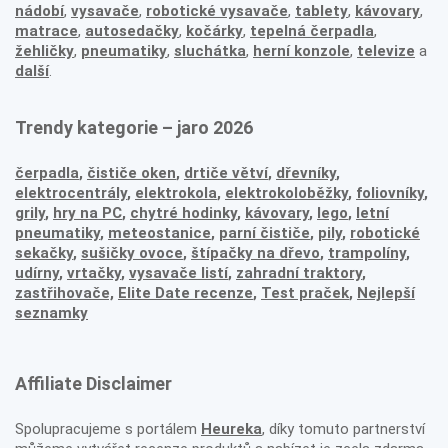
nádobí
,
vysavače
,
robotické vysavače
,
tablety
,
kávovary
,
matrace
,
autosedačky
,
kočárky
,
tepelná čerpadla
,
žehličky
,
pneumatiky
,
sluchátka
,
herní konzole
,
televize
a
další
.
Trendy kategorie – jaro 2026
čerpadla
,
čističe oken
,
drtiče větví
,
dřevníky
,
elektrocentrály
,
elektrokola
,
elektrokoloběžky
,
foliovníky
,
grily
,
hry na PC
,
chytré hodinky
,
kávovary
,
lego
,
letní
pneumatiky
,
meteostanice
,
parní čističe
,
pily
,
robotické
sekačky
,
sušičky ovoce
,
štípačky na dřevo
,
trampolíny
,
udírny
,
vrtačky
,
vysavače listí
,
zahradní traktory
,
zastřihovače,
Elite Date recenze
,
Test praček
,
Nejlepší
seznamky
Affiliate Disclaimer
Spolupracujeme s portálem
Heureka
, díky tomuto partnerství