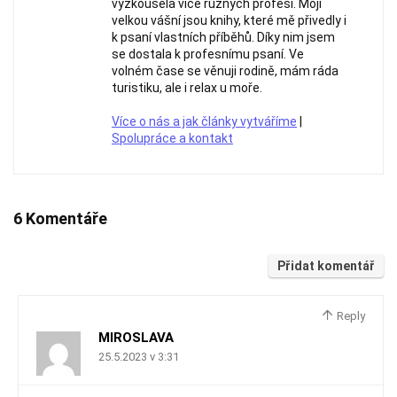
vyzkoušela více různých profesí. Mojí
velkou vášní jsou knihy, které mě přivedly i
k psaní vlastních příběhů. Díky nim jsem
se dostala k profesnímu psaní. Ve
volném čase se věnuji rodině, mám ráda
turistiku, ale i relax u moře.
Více o nás a jak články vytváříme
|
Spolupráce a kontakt
6 Komentáře
Přidat komentář
Reply
MIROSLAVA
25.5.2023 v 3:31