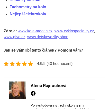
Tachometry na kolo
Nejlepší elektrokola
Zdroje:
www.kola-radotin.cz
,
www.cyklospeciality.cz
,
www.give.cz
,
www.detskevoziky.shop
Jak se vám líbí tento článek? Pomohl vám?
4.9/5 (40 hodnocení)
Alena Rajnochová
Po vystudování střední školy jsem