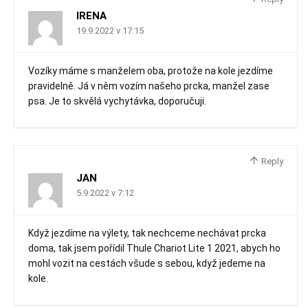
IRENA
19.9.2022 v 17:15
Vozíky máme s manželem oba, protože na kole jezdíme
pravidelně. Já v něm vozím našeho prcka, manžel zase
psa. Je to skvělá vychytávka, doporučuji.
Reply
JAN
5.9.2022 v 7:12
Když jezdíme na výlety, tak nechceme nechávat prcka
doma, tak jsem pořídil Thule Chariot Lite 1 2021, abych ho
mohl vozit na cestách všude s sebou, když jedeme na
kole.