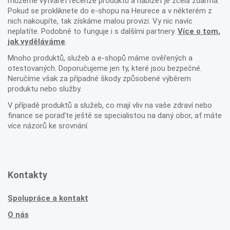
můžeme vytvářet recenze produktů a nabízet je zcela zdarma.
Pokud se prokliknete do e-shopu na Heurece a v některém z
nich nakoupíte, tak získáme malou provizi. Vy nic navíc
neplatíte. Podobně to funguje i s dalšími partnery.
Více o tom,
jak vyděláváme
.
Mnoho produktů, služeb a e-shopů máme ověřených a
otestovaných. Doporučujeme jen ty, které jsou bezpečné.
Neručíme však za případné škody způsobené výběrem
produktu nebo služby.
V případě produktů a služeb, co mají vliv na vaše zdraví nebo
finance se poraďte ještě se specialistou na daný obor, ať máte
více názorů ke srovnání.
Kontakty
Spolupráce a kontakt
O nás