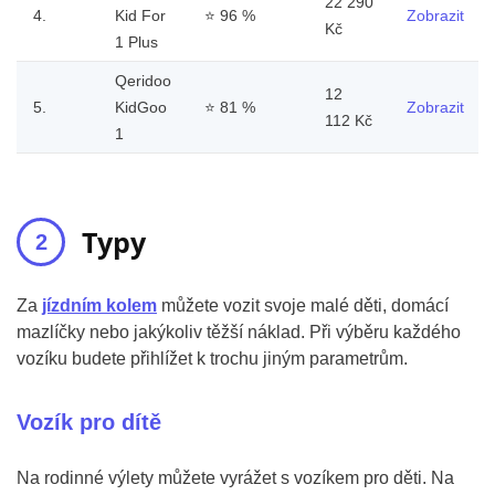
22 290
4.
Kid For
⭐
96 %
Zobrazit
Kč
1 Plus
Qeridoo
12
5.
KidGoo
⭐
81 %
Zobrazit
112 Kč
1
Typy
Za
jízdním kolem
můžete vozit svoje malé děti, domácí
mazlíčky nebo jakýkoliv těžší náklad. Při výběru každého
vozíku budete přihlížet k trochu jiným parametrům.
Vozík pro dítě
Na rodinné výlety můžete vyrážet s vozíkem pro děti. Na