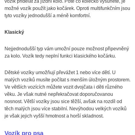
vozík přidělat za jízdní kolo. Poté co kolečko vysunete, je
možné vozík použít jako kočárek. Oproti multifunkčním jsou
tyto vozíky jednodušší a méně komfortní.
Klasický
Nejjednodušší typ vám umožní pouze možnost připevněný
za kolo. Vozík tedy neplní funkci klasického kočárku.
Dětské vozíky umožňují převážet 1 nebo více dětí. U
malých vozíků musíte počítat s menším úložným prostorem.
Ve větších vozících můžete vozit dvojčata i děti různého
věku. Je však nutné nepřekračovat doporučovanou
nosnost. Větší vozíky jsou sice těžší, avšak na rozdíl od
těch malých jsou více stabilní. Nevýhodou velkých vozíků
je však jejich vyšší hmotnost a horší skladnost.
Vozík pro psa