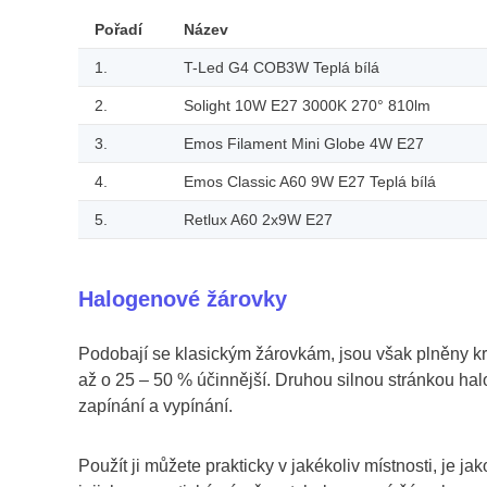
Pořadí
Název
1.
T-Led G4 COB3W Teplá bílá
2.
Solight 10W E27 3000K 270° 810lm
3.
Emos Filament Mini Globe 4W E27
4.
Emos Classic A60 9W E27 Teplá bílá
5.
Retlux A60 2x9W E27
Halogenové žárovky
Podobají se klasickým žárovkám, jsou však plněny k
až o 25 – 50 % účinnější. Druhou silnou stránkou halo
zapínání a vypínání.
Použít ji můžete prakticky v jakékoliv místnosti, je