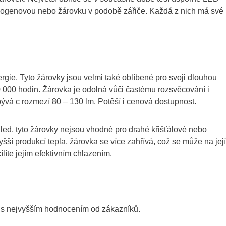
halogenovou nebo žárovku v podobě zářiče. Každá z nich má své
rgie. Tyto žárovky jsou velmi také oblíbené pro svoji dlouhou
0 000 hodin. Žárovka je odolná vůči častému rozsvěcování i
 bývá c rozmezí 80 – 130 lm. Potěší i cenová dostupnost.
ed, tyto žárovky nejsou vhodné pro drahé křišťálové nebo
šší produkcí tepla, žárovka se více zahřívá, což se může na její
ílíte jejím efektivním chlazením.
y s nejvyšším hodnocením od zákazníků.