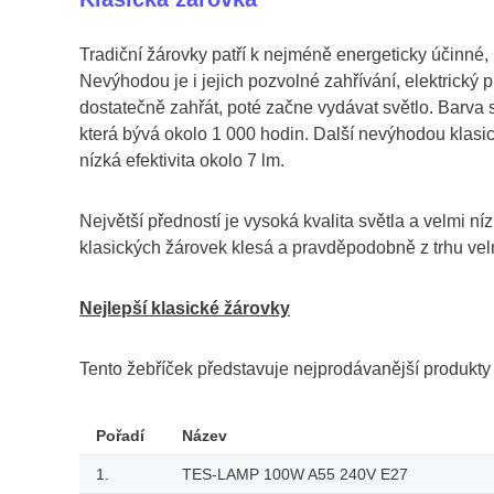
Tradiční žárovky patří k nejméně energeticky účinné
Nevýhodou je i jejich pozvolné zahřívání, elektrický
dostatečně zahřát, poté začne vydávat světlo. Barva 
která bývá okolo 1 000 hodin. Další nevýhodou klasic
nízká efektivita okolo 7 lm.
Největší předností je vysoká kvalita světla a velmi 
klasických žárovek klesá a pravděpodobně z trhu vel
Nejlepší klasické žárovky
Tento žebříček představuje nejprodávanější produkt
Pořadí
Název
1.
TES-LAMP 100W A55 240V E27