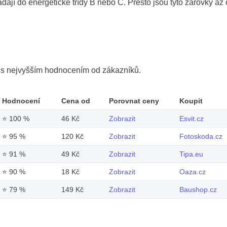
ají do energetické třídy B nebo C. Přesto jsou tyto žárovky až 
y s nejvyšším hodnocením od zákazníků.
Hodnocení
Cena od
Porovnat ceny
Koupit
⭐
100 %
46 Kč
Zobrazit
Esvit.cz
⭐
95 %
120 Kč
Zobrazit
Fotoskoda.cz
⭐
91 %
49 Kč
Zobrazit
Tipa.eu
⭐
90 %
18 Kč
Zobrazit
Oaza.cz
⭐
79 %
149 Kč
Zobrazit
Baushop.cz