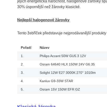
jejich energetická náročnost, halogenové žárovky spad
30% úspornější než žárovky klasické.
Nejlepší halogenové žárovky
Tento žebříček představuje nejprodávanější produkt
Pořadí
Název
1.
Philips Accent 50W GU5.3 12V
2.
Osram 64640 HLX 150W 24V G6.35
3.
Solight 12W E27 3000K 270° 1010lm
4.
Kanlux G9-33W STAR
5.
Osram 15V 150W EFR GZ
Klasická žárovka