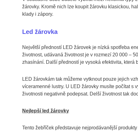
žárovky. Kromě nich lze koupit žárovku klasickou, 
klady i zápory.
Led žárovka
Největší předností LED žárovek je nízká spotřeba ene
životnost, udávaná životnost je v rozmezí 20 000 – 5
zhasínání. Další předností je vysoká efektivita, která
LED žárovkám tak můžeme vytknout pouze jejich vzhl
víceramenné lustry. U LED žárovky musíte počítat s vy
životnosti negativně podepsat. Delší životnost tak doc
Nejlepší led žárovky
Tento žebříček představuje nejprodávanější produkt