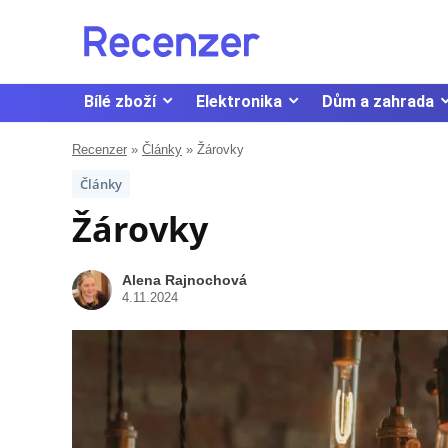
Bílé zboží
Elektronika
Dům a zahrada
Recenzer
»
Články
»
Žárovky
Články
Žárovky
Alena Rajnochová
4.11.2024