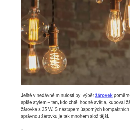
Ještě v nedávné minulosti byl výběr
žárovek
poměrně 
spíše stylem – ten, kdo chtěl hodně světla, kupoval ž
žárovka s 25 W. S nástupem úsporných kompaktních 
správnou žárovku je tak mnohem složitější.