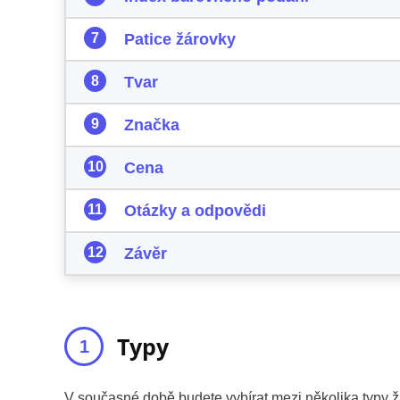
Patice žárovky
Tvar
Značka
Cena
Otázky a odpovědi
Závěr
Typy
V současné době budete vybírat mezi několika typy ž