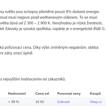
, na světlo jsou schopny přeměnit pouze 8% dodané energie.
 proud musí nejprve projít wolframovým vláknem. To se musí
světla bývá od 2 300 – 2 900 K. Nevýhodou je nízká životnost,
ké žárovky je vysoká spotřeba, najdete je v energetické třídě G 
nízká pořizovací cena. Díky výše zmíněným negativům, obliba
mi záhy zmizí úplně.
y s nejvyšším hodnocením od zákazníků.
Hodnocení
Cena od
Porovnat ceny
Koupit
⭐
99 %
16 Kč
Zobrazit
Okay.cz