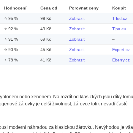
Hodnocení
Cena od
Porovnat ceny
Koupit
⭐
95 %
99 Kč
Zobrazit
T-led.cz
⭐
92 %
43 Kč
Zobrazit
Tipa.eu
⭐
91 %
69 Kč
Zobrazit
–
⭐
90 %
45 Kč
Zobrazit
Expert.cz
⭐
78 %
41 Kč
Zobrazit
Eberry.cz
ryptonem nebo xenonem. Na rozdíl od klasických jsou díky tom
genové žárovky je delší životnost, žárovce tolik nevadí časté
 jakousi moderní náhradou za klasickou žárovku. Nevýhodou je vš