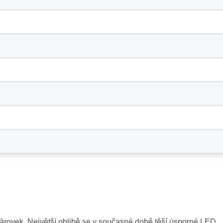
árovek. Největší oblibě se v současné době těší úsporné LED