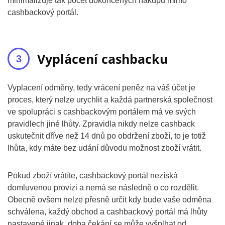
minimalizuje tak počet dokončených nákupů mimo
cashbackový portál.
Vyplácení cashbacku
Vyplacení odměny, tedy vrácení peněz na váš účet je
proces, který nelze urychlit a každá partnerská společnost
ve spolupráci s cashbackovým portálem má ve svých
pravidlech jiné lhůty. Zpravidla nikdy nelze cashback
uskutečnit dříve než 14 dnů po obdržení zboží, to je totiž
lhůta, kdy máte bez udání důvodu možnost zboží vrátit.
Pokud zboží vrátíte, cashbackový portál nezíská
domluvenou provizi a nemá se následně o co rozdělit.
Obecně ovšem nelze přesně určit kdy bude vaše odměna
schválena, každý obchod a cashbackový portál má lhůty
nastavené jinak, doba čekání se může vyšplhat od