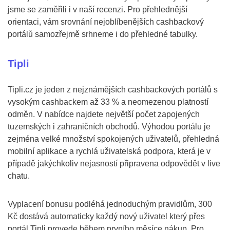
jsme se zaměřili i v naší recenzi. Pro přehlednější
orientaci, vám srovnání nejoblíbenějších cashbackový
portálů samozřejmě srhneme i do přehledné tabulky.
Tipli
Tipli.cz je jeden z nejznámějších cashbackových portálů s
vysokým cashbackem až 33 % a neomezenou platností
odměn. V nabídce najdete největší počet zapojených
tuzemských i zahraničních obchodů. Výhodou portálu je
zejména velké množství spokojených uživatelů, přehledná
mobilní aplikace a rychlá uživatelská podpora, která je v
případě jakýchkoliv nejasností připravena odpovědět v live
chatu.
Vyplacení bonusu podléhá jednoduchým pravidlům, 300
Kč dostává automaticky každý nový uživatel který přes
portál Tipli provede během prvního měsíce nákup. Pro