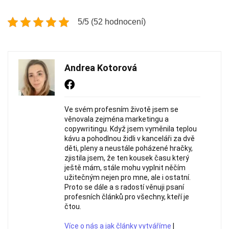
5/5 (52 hodnocení)
Andrea Kotorová
Ve svém profesním životě jsem se
věnovala zejména marketingu a
copywritingu. Když jsem vyměnila teplou
kávu a pohodlnou židli v kanceláři za dvě
děti, pleny a neustále poházené hračky,
zjistila jsem, že ten kousek času který
ještě mám, stále mohu vyplnit něčím
užitečným nejen pro mne, ale i ostatní.
Proto se dále a s radostí věnuji psaní
profesních článků pro všechny, kteří je
čtou.
Více o nás a jak články vytváříme
|