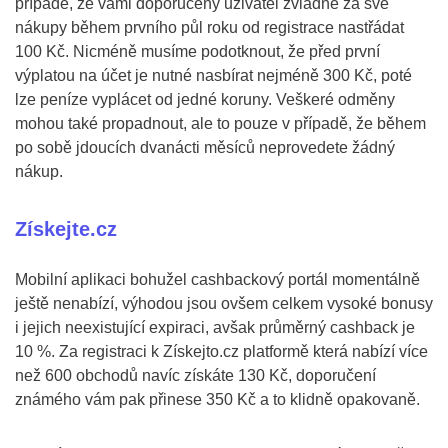
případě, že vámi doporučený uživatel zvládne za své
nákupy během prvního půl roku od registrace nastřádat
100 Kč. Nicméně musíme podotknout, že před první
výplatou na účet je nutné nasbírat nejméně 300 Kč, poté
lze peníze vyplácet od jedné koruny. Veškeré odměny
mohou také propadnout, ale to pouze v případě, že během
po sobě jdoucích dvanácti měsíců neprovedete žádný
nákup.
Získejte.cz
Mobilní aplikaci bohužel cashbackový portál momentálně
ještě nenabízí, výhodou jsou ovšem celkem vysoké bonusy
i jejich neexistující expiraci, avšak průměrný cashback je
10 %. Za registraci k Získejto.cz platformě která nabízí více
než 600 obchodů navíc získáte 130 Kč, doporučení
známého vám pak přinese 350 Kč a to klidně opakovaně.