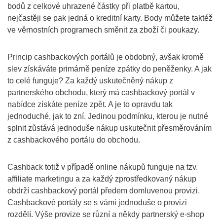
bodů z celkové uhrazené částky při platbě kartou,
nejčastěji se pak jedná o kreditní karty. Body můžete taktéž
ve věrnostních programech směnit za zboží či poukazy.
Princip cashbackových portálů je obdobný, avšak kromě
slev získáváte primárně peníze zpátky do peněženky. A jak
to celé funguje? Za každý uskutečněný nákup z
partnerského obchodu, který má cashbackový portál v
nabídce získáte peníze zpět. A je to opravdu tak
jednoduché, jak to zní. Jedinou podmínku, kterou je nutné
splnit zůstává jednoduše nákup uskutečnit přesměrováním
z cashbackového portálu do obchodu.
Cashback totiž v případě online nákupů funguje na tzv.
affiliate marketingu a za každý zprostředkovaný nákup
obdrží cashbackový portál předem domluvenou provizi.
Cashbackové portály se s vámi jednoduše o provizi
rozdělí. Výše provize se různí a někdy partnerský e-shop