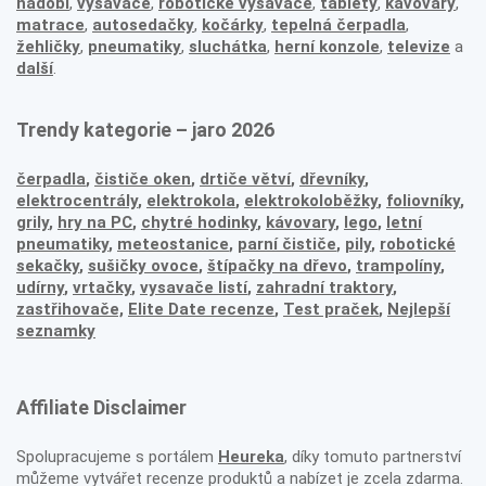
nádobí
,
vysavače
,
robotické vysavače
,
tablety
,
kávovary
,
matrace
,
autosedačky
,
kočárky
,
tepelná čerpadla
,
žehličky
,
pneumatiky
,
sluchátka
,
herní konzole
,
televize
a
další
.
Trendy kategorie – jaro 2026
čerpadla
,
čističe oken
,
drtiče větví
,
dřevníky
,
elektrocentrály
,
elektrokola
,
elektrokoloběžky
,
foliovníky
,
grily
,
hry na PC
,
chytré hodinky
,
kávovary
,
lego
,
letní
pneumatiky
,
meteostanice
,
parní čističe
,
pily
,
robotické
sekačky
,
sušičky ovoce
,
štípačky na dřevo
,
trampolíny
,
udírny
,
vrtačky
,
vysavače listí
,
zahradní traktory
,
zastřihovače,
Elite Date recenze
,
Test praček
,
Nejlepší
seznamky
Affiliate Disclaimer
Spolupracujeme s portálem
Heureka
, díky tomuto partnerství
můžeme vytvářet recenze produktů a nabízet je zcela zdarma.