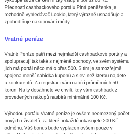
vykoupena za celkem nízký vstupní bonus 60 Kč.
Předností cashbackového portálu Plná peněženka je
rozhodně vyhledávač Lookio, který výrazně usnadňuje a
zpohodlňuje nakupování módy.
Vratné peníze
Vratné Peníze patří mezi nejmladší cashbackové portály a
spolupracují tak také s nejméně obchody, ve svém systému
jich má portál něco málo přes 500. S tím je samozřejmě
spojena menší nabídka kuponů a slev, než kterou najdete
u konkurentů. Za registraci vám nabízí průměrných 50
korun. Na ty dosáhnete ve chvíli, kdy vám cashback z
provedených nákupů nasbírá minimálně 100 Kč.
Výhodou portálu Vratné peníze je ovšem neomezený počet
nových uživatelů, za které pokaždé inkasujete 200 Kč
odměnu. Váš bonus bude vyplacen ovšem pouze v