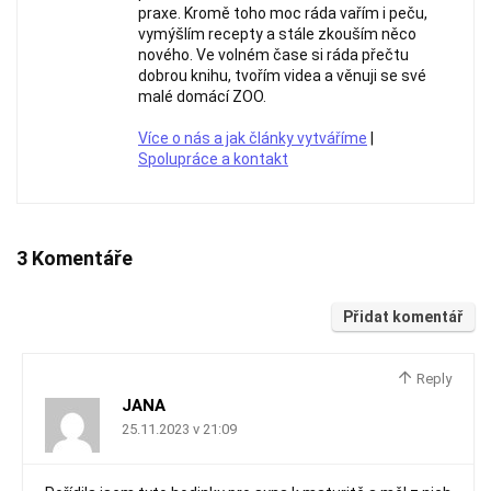
praxe. Kromě toho moc ráda vařím i peču,
vymýšlím recepty a stále zkouším něco
nového. Ve volném čase si ráda přečtu
dobrou knihu, tvořím videa a věnuji se své
malé domácí ZOO.
Více o nás a jak články vytváříme
|
Spolupráce a kontakt
3 Komentáře
Přidat komentář
Reply
JANA
25.11.2023 v 21:09