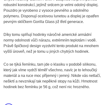
robustní konstrukcí, jejímž srdcem je velmi odolný displej.
Pouzdro je vyrobeno z vysoce pevného a odolného
polymeru. Disponují ocelovou lunetou a displej je opatřen
pevným sklíčkem Gorilla Glass již třetí generace.
Díky tomu splňují hodinky náročné americké armádní
normy odolnosti vůči nárazu, extrémním teplotám i vodě.
Právě špičkový design vyzdvihl tento produkt na mnohem
vyšší úroveň, než je tomu u jiných chytrých hodinek.
Co se týká řemínku, tam jde o klasiku v podobě silikonu,
který jak víme vydrží téměř všechno, navíc je to lehoučký
materiál a na ruce moc příjemný i jemný. Nikde vás netlačí,
neškrtí a nevznikají tak nepěkné stopy na kůži. Hmotnost
hodinek bez řemínku je 56 g, což není nic hrozného.