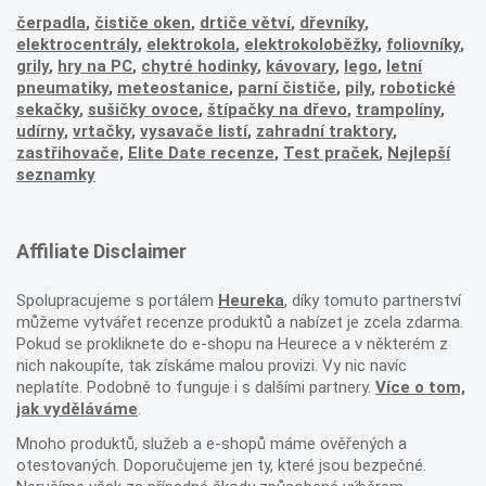
čerpadla
,
čističe oken
,
drtiče větví
,
dřevníky
,
elektrocentrály
,
elektrokola
,
elektrokoloběžky
,
foliovníky
,
grily
,
hry na PC
,
chytré hodinky
,
kávovary
,
lego
,
letní
pneumatiky
,
meteostanice
,
parní čističe
,
pily
,
robotické
sekačky
,
sušičky ovoce
,
štípačky na dřevo
,
trampolíny
,
udírny
,
vrtačky
,
vysavače listí
,
zahradní traktory
,
zastřihovače,
Elite Date recenze
,
Test praček
,
Nejlepší
seznamky
Affiliate Disclaimer
Spolupracujeme s portálem
Heureka
, díky tomuto partnerství
můžeme vytvářet recenze produktů a nabízet je zcela zdarma.
Pokud se prokliknete do e-shopu na Heurece a v některém z
nich nakoupíte, tak získáme malou provizi. Vy nic navíc
neplatíte. Podobně to funguje i s dalšími partnery.
Více o tom,
jak vyděláváme
.
Mnoho produktů, služeb a e-shopů máme ověřených a
otestovaných. Doporučujeme jen ty, které jsou bezpečné.