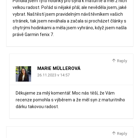
Pořídila jsem tyto hodinky pro syna k maturitě a měl z nich
velkou radost. Pořád si nějaké přál, ale nevěděla jsem, jaké
vybrat. Naštěstí jsem pravidelným návštěvníkem vašich
stránek, tak jsem neváhala a začala si procházet články s
chytrými hodinkami a měla jsem vyhráno, když jsem našla
právě Garmin fenix 7.
Reply
MARIE MÜLLEROVÁ
26.11.2023 v 14:57
Děkujeme za milý komentář. Moc nás těší, že Vám
recenze pomohla s výběrem a že měl syn z maturitního
dárku takovou radost.
Reply