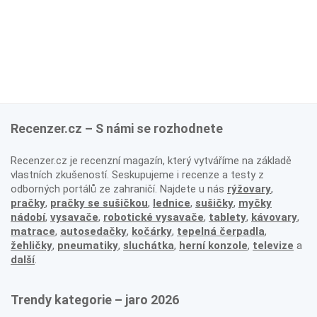
Recenzer.cz – S námi se rozhodnete
Recenzer.cz je recenzní magazín, který vytváříme na základě
vlastních zkušeností. Seskupujeme i recenze a testy z
odborných portálů ze zahraničí. Najdete u nás
rýžovary
,
pračky
,
pračky se sušičkou
,
lednice
,
sušičky
,
myčky
nádobí
,
vysavače
,
robotické vysavače
,
tablety
,
kávovary
,
matrace
,
autosedačky
,
kočárky
,
tepelná čerpadla
,
žehličky
,
pneumatiky
,
sluchátka
,
herní konzole
,
televize
a
další
.
Trendy kategorie – jaro 2026