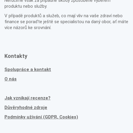
Neručíme však za případné škody způsobené výběrem
produktu nebo služby.
V případě produktů a služeb, co mají vliv na vaše zdraví nebo
finance se poraďte ještě se specialistou na daný obor, ať máte
více názorů ke srovnání.
Kontakty
Spolupráce a kontakt
O nás
Jak vznikají recenze?
Důvěryhodné zdroje
Podmínky užívání (GDPR, Cookies)