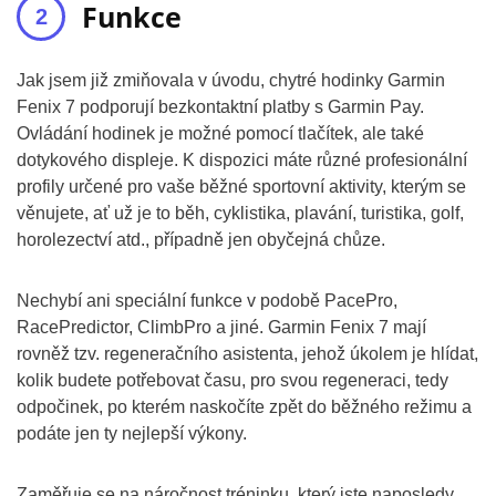
Funkce
Jak jsem již zmiňovala v úvodu, chytré hodinky Garmin
Fenix 7 podporují bezkontaktní platby s Garmin Pay.
Ovládání hodinek je možné pomocí tlačítek, ale také
dotykového displeje. K dispozici máte různé profesionální
profily určené pro vaše běžné sportovní aktivity, kterým se
věnujete, ať už je to běh, cyklistika, plavání, turistika, golf,
horolezectví atd., případně jen obyčejná chůze.
Nechybí ani speciální funkce v podobě PacePro,
RacePredictor, ClimbPro a jiné. Garmin Fenix 7 mají
rovněž tzv. regeneračního asistenta, jehož úkolem je hlídat,
kolik budete potřebovat času, pro svou regeneraci, tedy
odpočinek, po kterém naskočíte zpět do běžného režimu a
podáte jen ty nejlepší výkony.
Zaměřuje se na náročnost tréninku, který jste naposledy