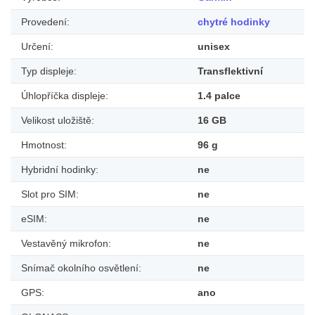
Provedení:
chytré hodinky
Určení:
unisex
Typ displeje:
Transflektivní
Úhlopříčka displeje:
1.4 palce
Velikost uložiště:
16 GB
Hmotnost:
96 g
Hybridní hodinky:
ne
Slot pro SIM:
ne
eSIM:
ne
Vestavěný mikrofon:
ne
Snímač okolního osvětlení:
ne
GPS:
ano