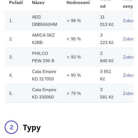
Pořadí
Název
Hodnocení
od
ceny
AEG
11
1.
⭐
98 %
Zobrazi
DBB5660HM
013 Kč
AMICA SKZ
3
2.
⭐
95 %
Zobrazi
62BB
223 Kč
PHILCO
2
3.
⭐
93 %
Zobrazi
PEW 296 B
840 Kč
Cata Empire
3 851
4.
⭐
90 %
Zobrazi
KD 317050
Kč
Cata Empire
3
5.
⭐
79 %
Zobrazi
KD 330060
581 Kč
Typy