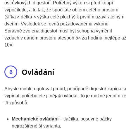
ostrůvkových digestoří. Potřebný výkon si před koupí
vypočítejte, a to tak, že spočítáte objem celého prostoru
(šířka × délka × výška celé plochy) k prvním uzavíratelným
dveřím. Výsledek se rovná požadovanému výkonu.
Správně zvolená digestoř musí být schopna vyměnit
vzduch v daném prostoru alespoň 5× za hodinu, nejlépe až
10×.
Ovládání
Abyste mohli regulovat proud, popřípadě digestoř zapínat a
vypínat, potřebujete ji nějak ovládat. To je možné jedním ze
tří způsobů:
Mechanické ovládání
– tlačítka, posuvné páčky,
nejrozšířenější varianta,