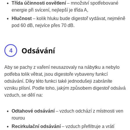
Třída účinnosti osvětlení
– množství spotřebované
energie při svícení, nejlepší je třída A,
Hlučnost
– kolik hluku bude digestoř vydávat, nejméně
pod 60 dB, nejvíce přes 70 dB.
Odsávání
Aby se pachy z vaření neusazovaly na nábytku a nebylo
potřeba tolik větrat, jsou digestoře vybaveny funkcí
odsávání. Díky této funkci také jednodušeji zabráníte
vzniku plísní. Podle toho, jakým způsobem digestoř odsává
vzduch, se dělí na:
Odtahové odsávání
– vzduch odchází z místnosti ven
rourou
Recirkulační odsávání
– vzduch přefiltruje a vrátí