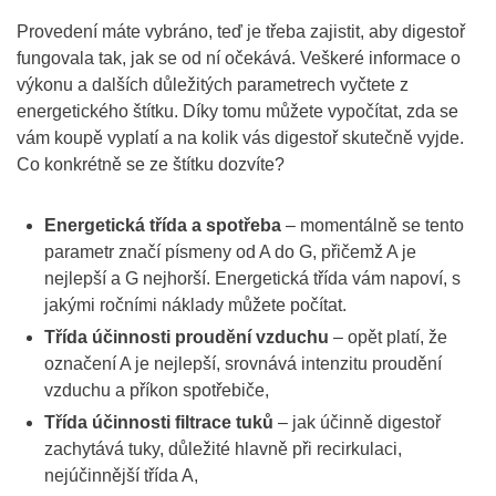
Provedení máte vybráno, teď je třeba zajistit, aby digestoř
fungovala tak, jak se od ní očekává. Veškeré informace o
výkonu a dalších důležitých parametrech vyčtete z
energetického štítku. Díky tomu můžete vypočítat, zda se
vám koupě vyplatí a na kolik vás digestoř skutečně vyjde.
Co konkrétně se ze štítku dozvíte?
Energetická třída a spotřeba
– momentálně se tento
parametr značí písmeny od A do G, přičemž A je
nejlepší a G nejhorší. Energetická třída vám napoví, s
jakými ročními náklady můžete počítat.
Třída účinnosti proudění vzduchu
– opět platí, že
označení A je nejlepší, srovnává intenzitu proudění
vzduchu a příkon spotřebiče,
Třída účinnosti filtrace tuků
– jak účinně digestoř
zachytává tuky, důležité hlavně při recirkulaci,
nejúčinnější třída A,