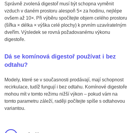
Správně zvolená digestoř musí být schopna vyměnit
vzduch v daném prostoru alespoň 5× za hodinu, nejlépe
ovšem až 10×. Při výběru spočítejte objem celého prostoru
(šířka × délka × výška celé plochy) k prvním uzavíratelným
dveřím. Výsledek se rovná požadovanému výkonu
digestoře.
Dá se komínová digestoř používat i bez
odtahu?
Modely, které se v současnosti prodávají, mají schopnost
recirkulace, tudíž fungují i bez odtahu. Komínové digestoře
mohou mít v tomto režimu nižší výkon – pokud vám na
tomto parametru záleží, raději počítejte spíše s odtahovou
variantou.