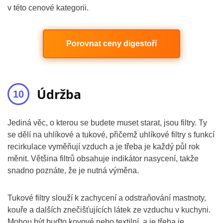
v této cenové kategorii.
Porovnat ceny digestoří
Údržba
Jediná věc, o kterou se budete muset starat, jsou filtry. Ty
se dělí na uhlíkové a tukové, přičemž uhlíkové filtry s funkcí
recirkulace vyměňují vzduch a je třeba je každý půl rok
měnit. Většina filtrů obsahuje indikátor nasycení, takže
snadno poznáte, že je nutná výměna.
Tukové filtry slouží k zachycení a odstraňování mastnoty,
kouře a dalších znečišťujících látek ze vzduchu v kuchyni.
Mohou být buďto kovové nebo textilní, a je třeba je