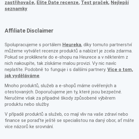
zastřihovače,
Elite Date recenze
,
Test praček
,
Nejlepší
seznamky
Affiliate Disclaimer
Spolupracujeme s portálem
Heureka
, díky tomuto partnerství
můžeme vytvářet recenze produktů a nabízet je zcela zdarma.
Pokud se prokliknete do e-shopu na Heurece a v některém z
nich nakoupíte, tak získáme malou provizi. Vy nic navíc
neplatíte. Podobně to funguje i s dalšími partnery.
Více o tom,
jak vyděláváme
.
Mnoho produktů, služeb a e-shopů máme ověřených a
otestovaných. Doporučujeme jen ty, které jsou bezpečné.
Neručíme však za případné škody způsobené výběrem
produktu nebo služby.
V případě produktů a služeb, co mají vliv na vaše zdraví nebo
finance se poraďte ještě se specialistou na daný obor, ať máte
více názorů ke srovnání.