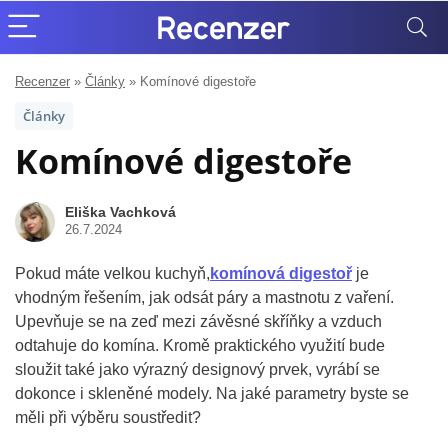
Recenzer
»
Články
»
Komínové digestoře
Články
Komínové digestoře
Eliška Vachková
26.7.2024
Pokud máte velkou kuchyň,
komínová digestoř
je
vhodným řešením, jak odsát páry a mastnotu z vaření.
Upevňuje se na zeď mezi závěsné skříňky a vzduch
odtahuje do komína. Kromě praktického využití bude
sloužit také jako výrazný designový prvek, vyrábí se
dokonce i skleněné modely. Na jaké parametry byste se
měli při výběru soustředit?