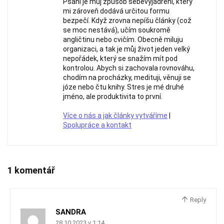
Psaní je můj způsob sebevyjádření, který
mi zároveň dodává určitou formu
bezpečí. Když zrovna nepíšu články (což
se moc nestává), učím soukromě
angličtinu nebo cvičím. Obecně miluju
organizaci, a tak je můj život jeden velký
nepořádek, který se snažím mít pod
kontrolou. Abych si zachovala rovnováhu,
chodím na procházky, medituji, věnuji se
józe nebo čtu knihy. Stres je mé druhé
jméno, ale produktivita to první.
Více o nás a jak články vytváříme
|
Spolupráce a kontakt
1 komentář
Reply
SANDRA
28.10.2023 v 1:14