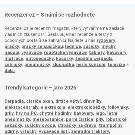
Recenzer.cz – S námi se rozhodnete
Recenzer.cz je recenzní magazín, který vytváříme na základě
vlastních zkušeností. Seskupujeme i recenze a testy z
odborných portálů ze zahraničí. Najdete u nás
rýžovary
,
pračky
,
pračky se sušičkou
,
lednice
,
sušičky
,
myčky
nádobí
,
vysavače
,
robotické vysavače
,
tablety
,
kávovary
,
matrace
,
autosedačky
,
kočárky
,
tepelná čerpadla
,
žehličky
,
pneumatiky
,
sluchátka
,
herní konzole
,
televize
a
další
.
Trendy kategorie – jaro 2026
čerpadla
,
čističe oken
,
drtiče větví
,
dřevníky
,
elektrocentrály
,
elektrokola
,
elektrokoloběžky
,
foliovníky
,
grily
,
hry na PC
,
chytré hodinky
,
kávovary
,
lego
,
letní
pneumatiky
,
meteostanice
,
parní čističe
,
pily
,
robotické
sekačky
,
sušičky ovoce
,
štípačky na dřevo
,
trampolíny
,
udírny
,
vrtačky
,
vysavače listí
,
zahradní traktory
,