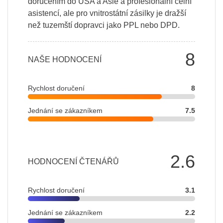
doručením do USA a Asie a profesionální celní
asistencí, ale pro vnitrostátní zásilky je dražší
než tuzemští dopravci jako PPL nebo DPD.
8
NAŠE HODNOCENÍ
Rychlost doručení
8
Jednání se zákazníkem
7.5
2.6
HODNOCENÍ ČTENÁŘŮ
Rychlost doručení
3.1
Jednání se zákazníkem
2.2