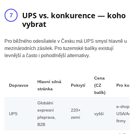
UPS vs. konkurence — koho
vybrat
Pro běžného odesílatele v Česku má UPS smysl hlavně u
mezinárodních zásilek. Pro tuzemské balíky existují
levnější a často i pohodlnější alternativy.
Cena
Hlavní silná
Dopravce
Pokrytí
(CZ
Pro koh
stránka
balík)
Globální
e-shopy 
expresní
220+
UPS
vyšší
USA/Asií,
přeprava,
zemí
firmy
B2B