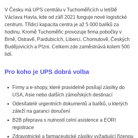
V Česku má UPS centrálu v Tuchoměřicích u letiště
Václava Havla, kde od září 2021 funguje nové logistické
centrum. Třídicí kapacita centra je až 5 000 balíků za
hodinu. Kromě Tuchoměřic provozuje firma pobočky v
Brně, Ostravě, Pardubicích, Liberci, Chomutově, Českých
Budějovicích a Plzni. Celkem zde zaměstnává kolem 500
lidí.
Pro koho je UPS dobrá volba
Firmy a e-shopy, které pravidelně posílají zásilky do
USA, Asie nebo dalších zámořských destinací
Odesílatelé urgentních dokumentů a balíků, u kterých
záleží na garanci doručení
B2B přeprava s nutností celní asistence a EORI
registrace
Zdravotnické a farmaceutické zásilky vyžadující řízenou