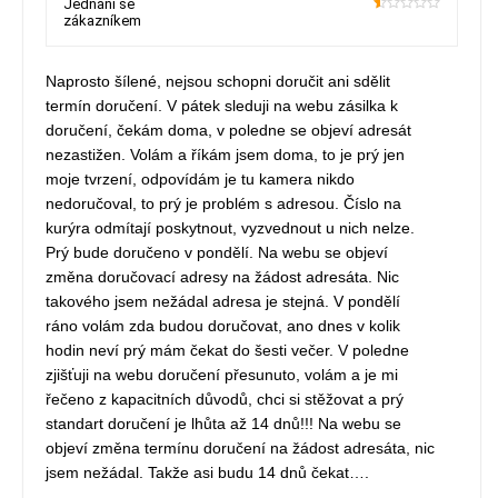
Jednání se
zákazníkem
10
Naprosto šílené, nejsou schopni doručit ani sdělit
termín doručení. V pátek sleduji na webu zásilka k
doručení, čekám doma, v poledne se objeví adresát
nezastižen. Volám a říkám jsem doma, to je prý jen
moje tvrzení, odpovídám je tu kamera nikdo
nedoručoval, to prý je problém s adresou. Číslo na
kurýra odmítají poskytnout, vyzvednout u nich nelze.
Prý bude doručeno v pondělí. Na webu se objeví
změna doručovací adresy na žádost adresáta. Nic
takového jsem nežádal adresa je stejná. V pondělí
ráno volám zda budou doručovat, ano dnes v kolik
hodin neví prý mám čekat do šesti večer. V poledne
zjišťuji na webu doručení přesunuto, volám a je mi
řečeno z kapacitních důvodů, chci si stěžovat a prý
standart doručení je lhůta až 14 dnů!!! Na webu se
objeví změna termínu doručení na žádost adresáta, nic
jsem nežádal. Takže asi budu 14 dnů čekat….