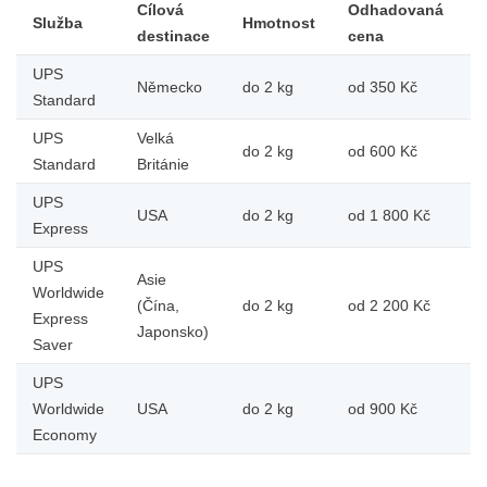
Cílová
Odhadovaná
D
Služba
Hmotnost
destinace
cena
d
UPS
1
Německo
do 2 kg
od 350 Kč
Standard
d
UPS
Velká
2
do 2 kg
od 600 Kč
Standard
Británie
d
UPS
1
USA
do 2 kg
od 1 800 Kč
Express
d
UPS
Asie
Worldwide
2
(Čína,
do 2 kg
od 2 200 Kč
Express
d
Japonsko)
Saver
UPS
5
Worldwide
USA
do 2 kg
od 900 Kč
p
Economy