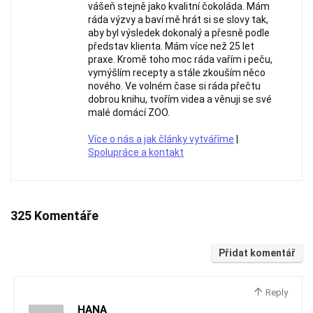
vášeň stejně jako kvalitní čokoláda. Mám
ráda výzvy a baví mě hrát si se slovy tak,
aby byl výsledek dokonalý a přesně podle
představ klienta. Mám více než 25 let
praxe. Kromě toho moc ráda vařím i peču,
vymýšlím recepty a stále zkouším něco
nového. Ve volném čase si ráda přečtu
dobrou knihu, tvořím videa a věnuji se své
malé domácí ZOO.
Více o nás a jak články vytváříme
|
Spolupráce a kontakt
325 Komentáře
Přidat komentář
Reply
HANA