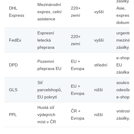
zásilky d
Mezinárodní
DHL
220+
Asie,
expres, celní
vyšší
Express
zemí
expresní
asistence
dokumen
Expresní
urgentní
220+
FedEx
letecká
vyšší
mezináro
zemí
přeprava
zásilky
e-shopy 
Pozemní
EU +
DPD
střední
EU
přeprava EU
Evropa
zásilkami
Síť
soukromí
EU +
GLS
parcelshopů,
nižší
odesílate
Evropa
EU pokrytí
e-shopy
Hustá síť
ČR +
vnitrostát
PPL
výdejních
nižší
Evropa
zásilky, 
míst v ČR