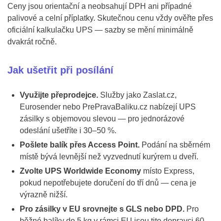
Ceny jsou orientační a neobsahují DPH ani případné
palivové a celní příplatky. Skutečnou cenu vždy ověřte přes
oficiální kalkulačku UPS — sazby se mění minimálně
dvakrát ročně.
Jak ušetřit při posílání
Využijte přeprodejce.
Služby jako Zaslat.cz,
Eurosender nebo PrePravaBaliku.cz nabízejí UPS
zásilky s objemovou slevou — pro jednorázové
odeslání ušetříte i 30–50 %.
Pošlete balík přes Access Point.
Podání na sběrném
místě bývá levnější než vyzvednutí kurýrem u dveří.
Zvolte UPS Worldwide Economy
místo Express,
pokud nepotřebujete doručení do tří dnů — cena je
výrazně nižší.
Pro zásilky v EU srovnejte s GLS nebo DPD.
Pro
běžné balíky do 5 kg v rámci EU jsou tito dopravci 60–