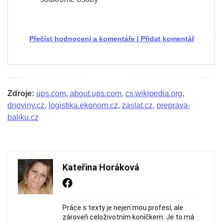
Přečíst hodnocení a komentáře
|
Přidat komentář
Zdroje:
ups.com
,
about.ups.com
,
cs.wikipedia.org
,
dnoviny.cz
,
logistika.ekonom.cz
,
zaslat.cz
,
preprava-
baliku.cz
Kateřina Horáková
Práce s texty je nejen mou profesí, ale
zároveň celoživotním koníčkem. Je to má