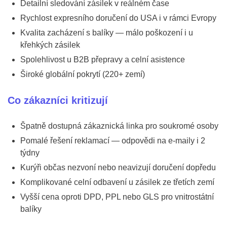
Detailní sledování zásilek v reálném čase
Rychlost expresního doručení do USA i v rámci Evropy
Kvalita zacházení s balíky — málo poškození i u
křehkých zásilek
Spolehlivost u B2B přepravy a celní asistence
Široké globální pokrytí (220+ zemí)
Co zákazníci kritizují
Špatně dostupná zákaznická linka pro soukromé osoby
Pomalé řešení reklamací — odpovědi na e-maily i 2
týdny
Kurýři občas nezvoní nebo neavizují doručení dopředu
Komplikované celní odbavení u zásilek ze třetích zemí
Vyšší cena oproti DPD, PPL nebo GLS pro vnitrostátní
balíky