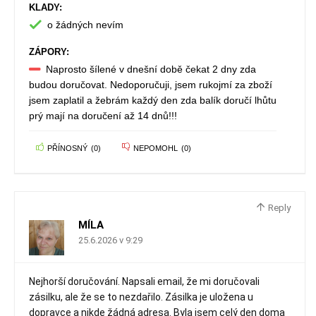
KLADY:
o žádných nevím
ZÁPORY:
Naprosto šílené v dnešní době čekat 2 dny zda
budou doručovat. Nedoporučuji, jsem rukojmí za zboží
jsem zaplatil a žebrám každý den zda balík doručí lhůtu
prý mají na doručení až 14 dnů!!!
PŘÍNOSNÝ
(
0
)
NEPOMOHL
(
0
)
Reply
MÍLA
25.6.2026 v 9:29
Nejhorší doručování. Napsali email, že mi doručovali
zásilku, ale že se to nezdařilo. Zásilka je uložena u
dopravce a nikde žádná adresa. Byla jsem celý den doma