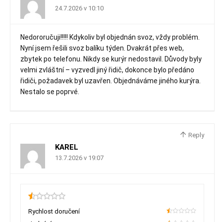
24.7.2026 v 10:10
Nedororučuji!!!!! Kdykoliv byl objednán svoz, vždy problém.
Nyní jsem řešili svoz balíku týden. Dvakrát přes web,
zbytek po telefonu. Nikdy se kurýr nedostavil. Důvody byly
velmi zvláštní – vyzvedl jiný řidič, dokonce bylo předáno
řidiči, požadavek byl uzavřen. Objednáváme jiného kurýra.
Nestalo se poprvé.
Reply
KAREL
13.7.2026 v 19:07
0.5
Rychlost doručení
10