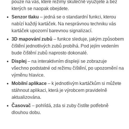
pouze na vás, které režimy skutečně využijete a bez
kterých se naopak obejdete.
Senzor tlaku
– jedná se o standardní funkci, kterou
nabízí každý kartáček. Na nesprávnou techniku vás
kartáček upozorní barevnou signalizací.
3D mapování zubů
– funkce sleduje, jakým způsobem
čištění jednotlivých zubů probíhá. Pod jejím vedením
bude čištění zubů naprosto dokonalé.
Displej
– na interaktivním displeji se zobrazuje
všechno podstatné od režimu čištění, po upozornění na
výměnu hlavice.
Mobilní aplikace
– k jednotlivým kartáčkům si můžete
stáhnout aplikaci, která je výrobcem pravidelně
aktualizována.
Časovač
– pohlídá, zda si zuby čistíte potřebně
dlouhou dobu.