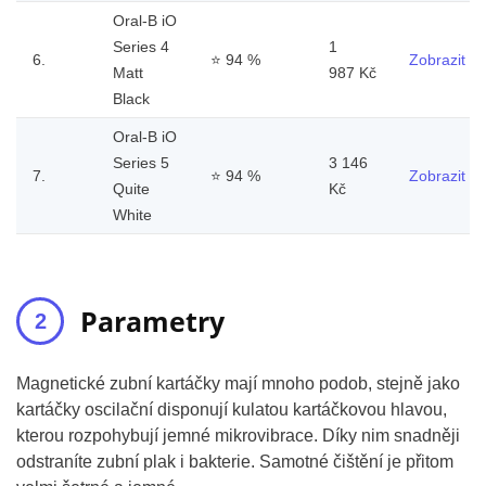
Oral-B iO
Series 4
1
6.
⭐
94 %
Zobrazit
Matt
987 Kč
Black
Oral-B iO
Series 5
3 146
7.
⭐
94 %
Zobrazit
Quite
Kč
White
Parametry
Magnetické zubní kartáčky mají mnoho podob, stejně jako
kartáčky oscilační disponují kulatou kartáčkovou hlavou,
kterou rozpohybují jemné mikrovibrace. Díky nim snadněji
odstraníte zubní plak i bakterie. Samotné čištění je přitom