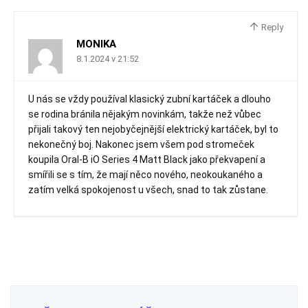
Reply
MONIKA
8.1.2024 v 21:52
U nás se vždy používal klasický zubní kartáček a dlouho
se rodina bránila nějakým novinkám, takže než vůbec
přijali takový ten nejobyčejnější elektrický kartáček, byl to
nekonečný boj. Nakonec jsem všem pod stromeček
koupila Oral-B iO Series 4 Matt Black jako překvapení a
smířili se s tím, že mají něco nového, neokoukaného a
zatím velká spokojenost u všech, snad to tak zůstane.