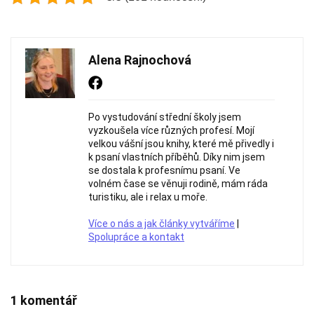
Alena Rajnochová
Po vystudování střední školy jsem
vyzkoušela více různých profesí. Mojí
velkou vášní jsou knihy, které mě přivedly i
k psaní vlastních příběhů. Díky nim jsem
se dostala k profesnímu psaní. Ve
volném čase se věnuji rodině, mám ráda
turistiku, ale i relax u moře.
Více o nás a jak články vytváříme
|
Spolupráce a kontakt
1 komentář