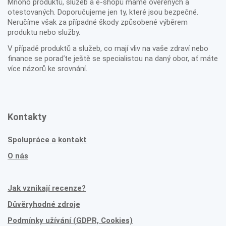
Mnoho produktů, služeb a e-shopů máme ověřených a
otestovaných. Doporučujeme jen ty, které jsou bezpečné.
Neručíme však za případné škody způsobené výběrem
produktu nebo služby.
V případě produktů a služeb, co mají vliv na vaše zdraví nebo
finance se poraďte ještě se specialistou na daný obor, ať máte
více názorů ke srovnání.
Kontakty
Spolupráce a kontakt
O nás
Jak vznikají recenze?
Důvěryhodné zdroje
Podmínky užívání (GDPR, Cookies)