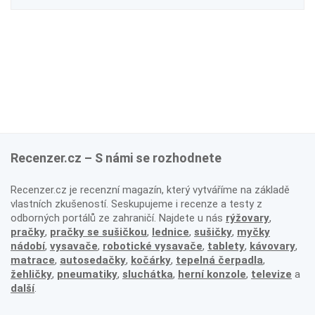
Recenzer.cz – S námi se rozhodnete
Recenzer.cz je recenzní magazín, který vytváříme na základě
vlastních zkušeností. Seskupujeme i recenze a testy z
odborných portálů ze zahraničí. Najdete u nás
rýžovary
,
pračky
,
pračky se sušičkou
,
lednice
,
sušičky
,
myčky
nádobí
,
vysavače
,
robotické vysavače
,
tablety
,
kávovary
,
matrace
,
autosedačky
,
kočárky
,
tepelná čerpadla
,
žehličky
,
pneumatiky
,
sluchátka
,
herní konzole
,
televize
a
další
.