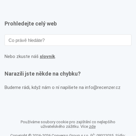
Prohledejte celý web
Nebo zkuste náš
slovník
.
Narazili jste někde na chybku?
Budeme rádi, když nám o ní napíšete na info@recenzer.cz
Používáme soubory cookie pro zajištění co nejlepšího
uživatelského zážitku. Více
zde
Copyright © 2016-2026 Converso Group s.r.o. (IČ: 09322035, Sídlo: