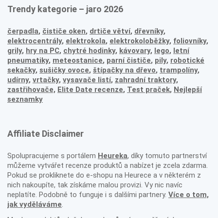
Trendy kategorie – jaro 2026
čerpadla
,
čističe oken
,
drtiče větví
,
dřevníky
,
elektrocentrály
,
elektrokola
,
elektrokoloběžky
,
foliovníky
,
grily
,
hry na PC
,
chytré hodinky
,
kávovary
,
lego
,
letní
pneumatiky
,
meteostanice
,
parní čističe
,
pily
,
robotické
sekačky
,
sušičky ovoce
,
štípačky na dřevo
,
trampolíny
,
udírny
,
vrtačky
,
vysavače listí
,
zahradní traktory
,
zastřihovače,
Elite Date recenze
,
Test praček
,
Nejlepší
seznamky
Affiliate Disclaimer
Spolupracujeme s portálem
Heureka
, díky tomuto partnerství
můžeme vytvářet recenze produktů a nabízet je zcela zdarma.
Pokud se prokliknete do e-shopu na Heurece a v některém z
nich nakoupíte, tak získáme malou provizi. Vy nic navíc
neplatíte. Podobně to funguje i s dalšími partnery.
Více o tom,
jak vyděláváme
.