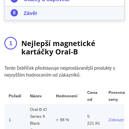
Závěr
Nejlepší magnetické
kartáčky Oral-B
Tento žebříček představuje nejprodávanější produkty s
nejvyšším hodnocením od zákazníků.
Cena
Porovnat
Pořadí
Název
Hodnocení
od
ceny
Oral-B iO
Series 9
5
1.
⭐
98 %
Zobrazit
Black
221 Kč