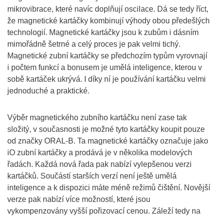
mikrovibrace, které navíc doplňují oscilace. Dá se tedy říct,
že magnetické kartáčky kombinují výhody obou předešlých
technologií. Magnetické kartáčky jsou k zubům i dásním
mimořádně šetrné a celý proces je pak velmi tichý.
Magnetické zubní kartáčky se předchozím typům vyrovnají
i počtem funkcí a bonusem je umělá inteligence, kterou v
sobě kartáček ukrývá. I díky ní je používání kartáčku velmi
jednoduché a praktické.
Výběr magnetického zubního kartáčku není zase tak
složitý, v současnosti je možné tyto kartáčky koupit pouze
od značky ORAL-B. Ta magnetické kartáčky označuje jako
iO zubní kartáčky a prodává je v několika modelových
řadách. Každá nová řada pak nabízí vylepšenou verzi
kartáčků. Součástí starších verzí není ještě umělá
inteligence a k dispozici máte méně režimů čištění. Novější
verze pak nabízí více možností, které jsou
vykompenzovány vyšší pořizovací cenou. Záleží tedy na