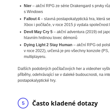
Nier
– akční RPG ze série Drakengard s prvky růz
s Windows
Fallout 4
– slavná postapokalyptická hra, která se
Xbox i počítače, v roce 2015 ji vydala společnost
Devil May Cry 5
– akční adventura (2019) od japo
hlavním hrdinou lovec démonů
Dying Light 2 Stay Human
– akční RPG od polsk
v roce 2022), určená je pro všechny konzole (PS, X
multiplayeru.
Dalších podobných počítačových her a videoher vyšl
příběhy, odehrávající se v daleké budoucnosti, na inte
postapokalyptické hry.
Často kladené dotazy