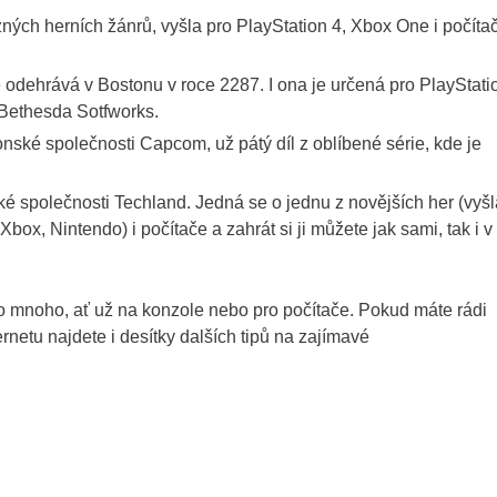
ných herních žánrů, vyšla pro PlayStation 4, Xbox One i počíta
 odehrává v Bostonu v roce 2287. I ona je určená pro PlayStati
 Bethesda Sotfworks.
nské společnosti Capcom, už pátý díl z oblíbené série, kde je
é společnosti Techland. Jedná se o jednu z novějších her (vyšl
box, Nintendo) i počítače a zahrát si ji můžete jak sami, tak i v
o mnoho, ať už na konzole nebo pro počítače. Pokud máte rádi
rnetu najdete i desítky dalších tipů na zajímavé