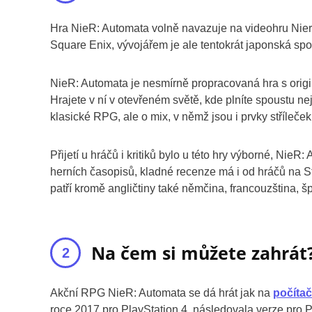
Hra NieR: Automata volně navazuje na videohru Nier
Square Enix, vývojářem je ale tentokrát japonská s
NieR: Automata je nesmírně propracovaná hra s ori
Hrajete v ní v otevřeném světě, kde plníte spoustu nej
klasické RPG, ale o mix, v němž jsou i prvky stříleče
Přijetí u hráčů i kritiků bylo u této hry výborné, Nie
herních časopisů, kladné recenze má i od hráčů na S
patří kromě angličtiny také němčina, francouzština, špa
Na čem si můžete zahrát
Akční RPG NieR: Automata se dá hrát jak na
počítač
roce 2017 pro PlayStation 4, následovala verze pro