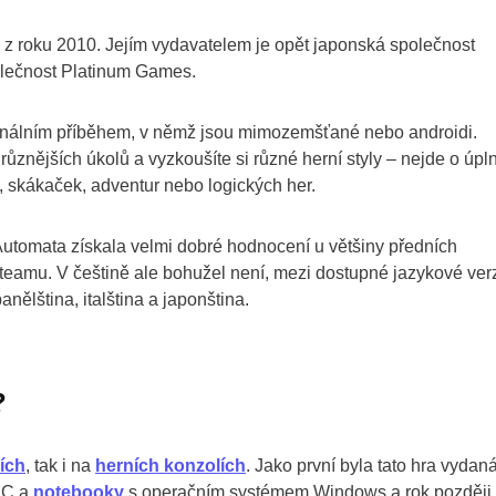
 z roku 2010. Jejím vydavatelem je opět japonská společnost
polečnost Platinum Games.
ginálním příběhem, v němž jsou mimozemšťané nebo androidi.
různějších úkolů a vyzkoušíte si různé herní styly – nejde o úpl
k, skákaček, adventur nebo logických her.
R: Automata získala velmi dobré hodnocení u většiny předních
teamu. V češtině ale bohužel není, mezi dostupné jazykové ver
nělština, italština a japonština.
?
ích
, tak i na
herních konzolích
. Jako první byla tato hra vydan
 PC a
notebooky
s operačním systémem Windows a rok později