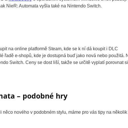
 pak NieR: Automata vyšla také na Nintendo Switch.
oupit na online platformě Steam, kde se k ní dá koupit i DLC
celé řadě e-shopů, kde je dostupná buď jako nová nebo použitá. 
do Switch. Ceny se dost liší, takže se určitě vyplatí porovnat si
mata – podobné hry
ili něco nového v podobném stylu, máme pro vás tipy na několik