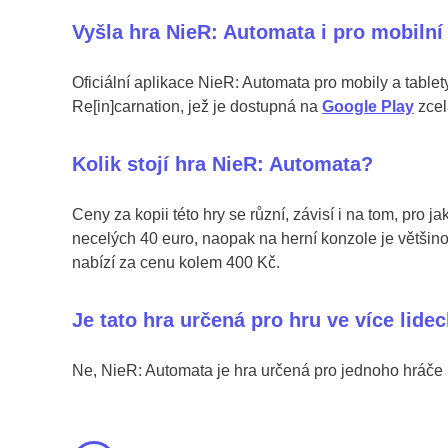
Vyšla hra NieR: Automata i pro mobilní
Oficiální aplikace NieR: Automata pro mobily a table
Re[in]carnation, jež je dostupná na
Google Play
zcel
Kolik stojí hra NieR: Automata?
Ceny za kopii této hry se různí, závisí i na tom, pro j
necelých 40 euro, naopak na herní konzole je většinou
nabízí za cenu kolem 400 Kč.
Je tato hra určená pro hru ve více lide
Ne, NieR: Automata je hra určená pro jednoho hráče (