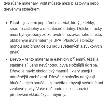
dva různé materiály. Volit můžete mezi plastovým nebo
dřevěným stolečkem.
Plast
– je velmi populární materiál, který je lehký,
snadno čistitelný a dostatečně odolný. Dětské hračky
musí být vyrobeny ze zdravotně nezávadného plastu,
oblíbeným materiálem je BPA. Plastové stolečky
mohou nabídnout celou řadu světelných a zvukových
prvků.
Dřevo
– tento materiál je esteticky příjemný, těžší a
stabilnější. Jeho nevýhodou bývá složitější údržba.
Dřevo je navíc ekologický materiál, který ustojí i
náročnější zacházení. Dřevěné stolečky nebývají
hlučné, jejich součástí zpravidla nebývají světelné ani
zvukové prvky. Vaše dítě bude mít k dispozici
především vkládačky a labyrinty.