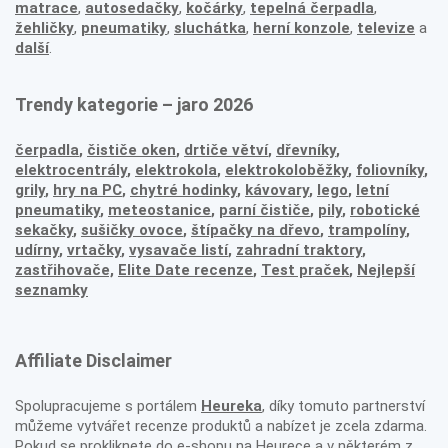
matrace
,
autosedačky
,
kočárky
,
tepelná čerpadla
,
žehličky
,
pneumatiky
,
sluchátka
,
herní konzole
,
televize
a
další
.
Trendy kategorie – jaro 2026
čerpadla
,
čističe oken
,
drtiče větví
,
dřevníky
,
elektrocentrály
,
elektrokola
,
elektrokoloběžky
,
foliovníky
,
grily
,
hry na PC
,
chytré hodinky
,
kávovary
,
lego
,
letní
pneumatiky
,
meteostanice
,
parní čističe
,
pily
,
robotické
sekačky
,
sušičky ovoce
,
štípačky na dřevo
,
trampolíny
,
udírny
,
vrtačky
,
vysavače listí
,
zahradní traktory
,
zastřihovače,
Elite Date recenze
,
Test praček
,
Nejlepší
seznamky
Affiliate Disclaimer
Spolupracujeme s portálem
Heureka
, díky tomuto partnerství
můžeme vytvářet recenze produktů a nabízet je zcela zdarma.
Pokud se prokliknete do e-shopu na Heurece a v některém z