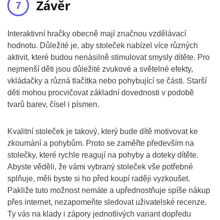
Závěr
Interaktivní hračky obecně mají značnou vzdělávací
hodnotu. Důležité je, aby stoleček nabízel více různých
aktivit, které budou nenásilně stimulovat smysly dítěte. Pro
nejmenší děti jsou důležité zvukové a světelné efekty,
vkládačky a různá tlačítka nebo pohybující se části. Starší
děti mohou procvičovat základní dovednosti v podobě
tvarů barev, čísel i písmen.
Kvalitní stoleček je takový, který bude dítě motivovat ke
zkoumání a pohybům. Proto se zaměřte především na
stolečky, které rychle reagují na pohyby a doteky dítěte.
Abyste věděli, že vámi vybraný stoleček vše potřebné
splňuje, měli byste si ho před koupí raději vyzkoušet.
Pakliže tuto možnost nemáte a upřednostňuje spíše nákup
přes internet, nezapomeňte sledovat uživatelské recenze.
Ty vás na klady i zápory jednotlivých variant dopředu