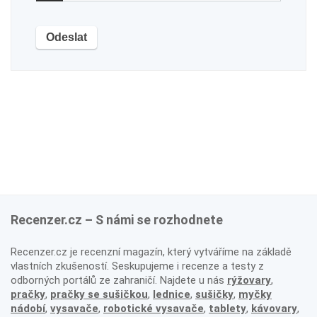
Recenzer.cz – S námi se rozhodnete
Recenzer.cz je recenzní magazín, který vytváříme na základě
vlastních zkušeností. Seskupujeme i recenze a testy z
odborných portálů ze zahraničí. Najdete u nás
rýžovary
,
pračky
,
pračky se sušičkou
,
lednice
,
sušičky
,
myčky
nádobí
,
vysavače
,
robotické vysavače
,
tablety
,
kávovary
,