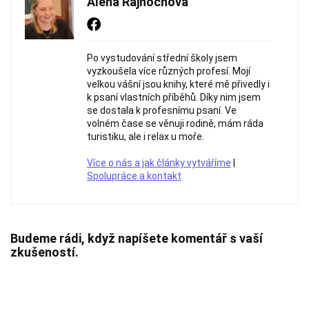
Alena Rajnochová
Po vystudování střední školy jsem
vyzkoušela více různých profesí. Mojí
velkou vášní jsou knihy, které mě přivedly i
k psaní vlastních příběhů. Díky nim jsem
se dostala k profesnímu psaní. Ve
volném čase se věnuji rodině, mám ráda
turistiku, ale i relax u moře.
Více o nás a jak články vytváříme
|
Spolupráce a kontakt
Budeme rádi, když napíšete komentář s vaší
zkušeností.