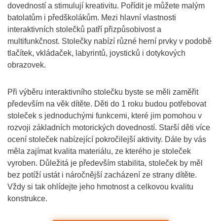
dovedností a stimulují kreativitu. Pořídit je můžete malým
batolatům i předškolákům. Mezi hlavní vlastnosti
interaktivních stolečků patří přizpůsobivost a
multifunkčnost. Stolečky nabízí různé herní prvky v podobě
tlačítek, vkládaček, labyrintů, joysticků i dotykových
obrazovek.
Při výběru interaktivního stolečku byste se měli zaměřit
především na věk dítěte. Děti do 1 roku budou potřebovat
stoleček s jednoduchými funkcemi, které jim pomohou v
rozvoji základních motorických dovedností. Starší děti více
ocení stoleček nabízející pokročilejší aktivity. Dále by vás
měla zajímat kvalita materiálu, ze kterého je stoleček
vyroben. Důležitá je především stabilita, stoleček by měl
bez potíží ustát i náročnější zacházení ze strany dítěte.
Vždy si tak ohlídejte jeho hmotnost a celkovou kvalitu
konstrukce.