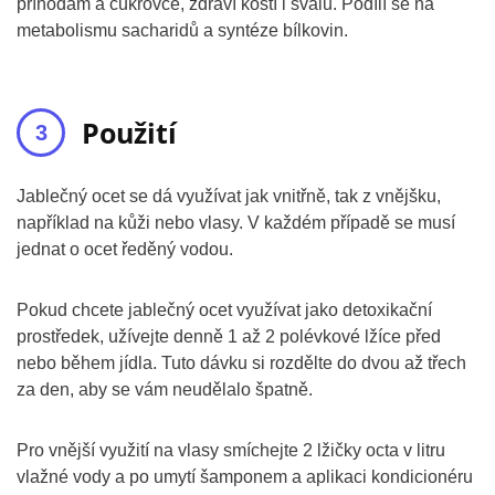
příhodám a cukrovce, zdraví kostí i svalů. Podílí se na
metabolismu sacharidů a syntéze bílkovin.
Použití
Jablečný ocet se dá využívat jak vnitřně, tak z vnějšku,
například na kůži nebo vlasy. V každém případě se musí
jednat o ocet ředěný vodou.
Pokud chcete jablečný ocet využívat jako detoxikační
prostředek, užívejte denně 1 až 2 polévkové lžíce před
nebo během jídla. Tuto dávku si rozdělte do dvou až třech
za den, aby se vám neudělalo špatně.
Pro vnější využití na vlasy smíchejte 2 lžičky octa v litru
vlažné vody a po umytí šamponem a aplikaci kondicionéru