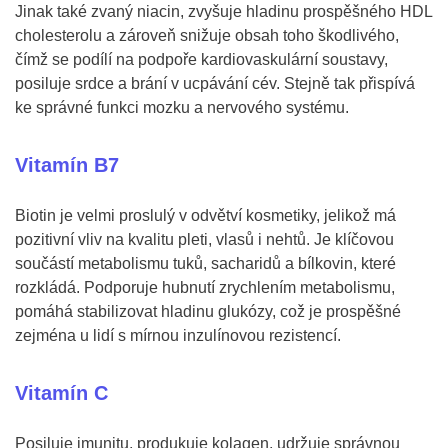
Jinak také zvaný niacin, zvyšuje hladinu prospěšného HDL
cholesterolu a zároveň snižuje obsah toho škodlivého,
čímž se podílí na podpoře kardiovaskulární soustavy,
posiluje srdce a brání v ucpávání cév. Stejně tak přispívá
ke správné funkci mozku a nervového systému.
Vitamín B7
Biotin je velmi proslulý v odvětví kosmetiky, jelikož má
pozitivní vliv na kvalitu pleti, vlasů i nehtů. Je klíčovou
součástí metabolismu tuků, sacharidů a bílkovin, které
rozkládá. Podporuje hubnutí zrychlením metabolismu,
pomáhá stabilizovat hladinu glukózy, což je prospěšné
zejména u lidí s mírnou inzulínovou rezistencí.
Vitamín C
Posiluje imunitu, produkuje kolagen, udržuje správnou