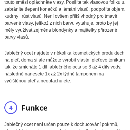
touto směsí opláchněte vlasy. Posílíte tak vlasovou folikulu,
zabráníte třepení konečků a lámání vlasů, podpoříte objem,
kudrny i růst vlasů. Není ovšem příliš vhodný pro tmavě
barvené vlasy, jelikož z nich barvu vytahuje, proto by jej
měly využívat zejména blondýnky a majitelky přirozené
barvy vlasů.
Jablečný ocet najdete v několika kosmetických produktech
na pleť, doma si ale můžete vyrobit vlastní pleťové tonikum
tak, že smícháte 1 díl jablečného octa se 3 až 4 díly vody,
následně nanesete 1x až 2x týdně tamponem na
vyčištěnou pleť a neoplachujete.
Funkce
Jablečný ocet není určen pouze k dochucování pokrmů,