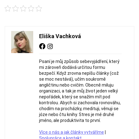
Eliška Vachková
Psaní je můj způsob sebevyjádření, který
mi zároveň dodává určitou formu
bezpečí. Když zrovna nepíšu články (což
se moc nestává), učím soukromě
angličtinu nebo cvičím. Obecně miluju
organizaci, a tak je můj život jeden velký
nepořádek, který se snažím mít pod
kontrolou. Abych si zachovala rovnováhu,
chodím na procházky, medituji, věnuji se
józe nebo čtu knihy. Stres je mé druhé
jméno, ale produktivita to první.
Více o nás a jak články vytváříme
|
Spolupráce a kontakt