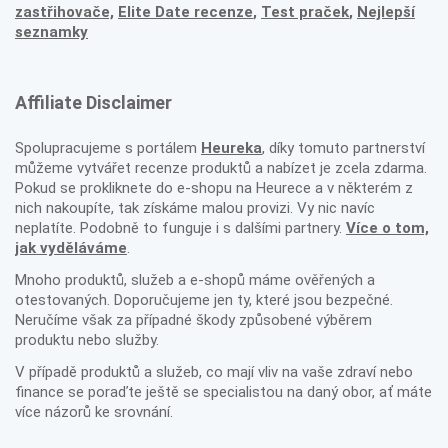
zastřihovače,
Elite Date recenze
,
Test praček
,
Nejlepší
seznamky
Affiliate Disclaimer
Spolupracujeme s portálem
Heureka
, díky tomuto partnerství
můžeme vytvářet recenze produktů a nabízet je zcela zdarma.
Pokud se prokliknete do e-shopu na Heurece a v některém z
nich nakoupíte, tak získáme malou provizi. Vy nic navíc
neplatíte. Podobně to funguje i s dalšími partnery.
Více o tom,
jak vyděláváme
.
Mnoho produktů, služeb a e-shopů máme ověřených a
otestovaných. Doporučujeme jen ty, které jsou bezpečné.
Neručíme však za případné škody způsobené výběrem
produktu nebo služby.
V případě produktů a služeb, co mají vliv na vaše zdraví nebo
finance se poraďte ještě se specialistou na daný obor, ať máte
více názorů ke srovnání.