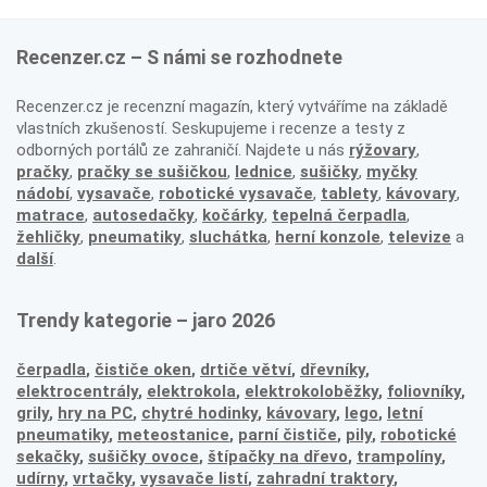
Recenzer.cz – S námi se rozhodnete
Recenzer.cz je recenzní magazín, který vytváříme na základě
vlastních zkušeností. Seskupujeme i recenze a testy z
odborných portálů ze zahraničí. Najdete u nás
rýžovary
,
pračky
,
pračky se sušičkou
,
lednice
,
sušičky
,
myčky
nádobí
,
vysavače
,
robotické vysavače
,
tablety
,
kávovary
,
matrace
,
autosedačky
,
kočárky
,
tepelná čerpadla
,
žehličky
,
pneumatiky
,
sluchátka
,
herní konzole
,
televize
a
další
.
Trendy kategorie – jaro 2026
čerpadla
,
čističe oken
,
drtiče větví
,
dřevníky
,
elektrocentrály
,
elektrokola
,
elektrokoloběžky
,
foliovníky
,
grily
,
hry na PC
,
chytré hodinky
,
kávovary
,
lego
,
letní
pneumatiky
,
meteostanice
,
parní čističe
,
pily
,
robotické
sekačky
,
sušičky ovoce
,
štípačky na dřevo
,
trampolíny
,
udírny
,
vrtačky
,
vysavače listí
,
zahradní traktory
,