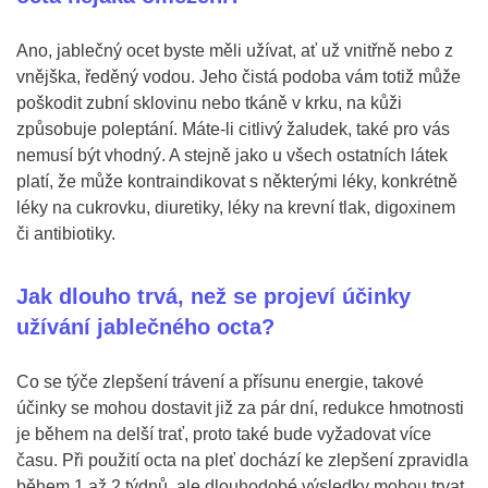
Ano, jablečný ocet byste měli užívat, ať už vnitřně nebo z
vnějška, ředěný vodou. Jeho čistá podoba vám totiž může
poškodit zubní sklovinu nebo tkáně v krku, na kůži
způsobuje poleptání. Máte-li citlivý žaludek, také pro vás
nemusí být vhodný. A stejně jako u všech ostatních látek
platí, že může kontraindikovat s některými léky, konkrétně
léky na cukrovku, diuretiky, léky na krevní tlak, digoxinem
či antibiotiky.
Jak dlouho trvá, než se projeví účinky
užívání jablečného octa?
Co se týče zlepšení trávení a přísunu energie, takové
účinky se mohou dostavit již za pár dní, redukce hmotnosti
je během na delší trať, proto také bude vyžadovat více
času. Při použití octa na pleť dochází ke zlepšení zpravidla
během 1 až 2 týdnů, ale dlouhodobé výsledky mohou trvat