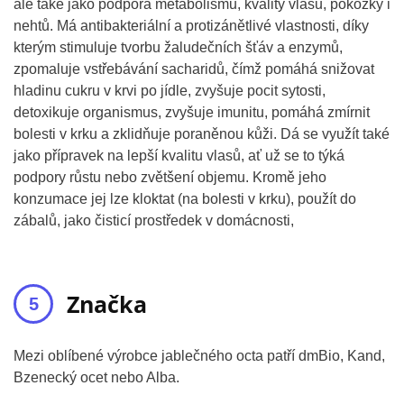
ale také jako podpora metabolismu, kvality vlasů, pokožky i
nehtů. Má antibakteriální a protizánětlivé vlastnosti, díky
kterým stimuluje tvorbu žaludečních šťáv a enzymů,
zpomaluje vstřebávání sacharidů, čímž pomáhá snižovat
hladinu cukru v krvi po jídle, zvyšuje pocit sytosti,
detoxikuje organismus, zvyšuje imunitu, pomáhá zmírnit
bolesti v krku a zklidňuje poraněnou kůži. Dá se využít také
jako přípravek na lepší kvalitu vlasů, ať už se to týká
podpory růstu nebo zvětšení objemu. Kromě jeho
konzumace jej lze kloktat (na bolesti v krku), použít do
zábalů, jako čisticí prostředek v domácnosti,
Značka
Mezi oblíbené výrobce jablečného octa patří dmBio, Kand,
Bzenecký ocet nebo Alba.