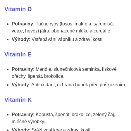
Vitamín D
Potraviny:
Tučné ryby (losos, makrela, sardinky),
vejce, hovězí játra, obohacené mléko a cereálie.
Výhody:
Vstřebávání vápníku a zdraví kostí.
Vitamín E
Potraviny:
Mandle, slunečnicová semínka, lískové
ořechy, špenát, brokolice.
Výhody:
Antioxidant, ochrana buněk před poškozením.
Vitamín K
Potraviny:
Kapusta, špenát, brokolice, zelený čaj,
mléčné výrobky.
Výhody:
Srážlivost krve a zdraví kostí.