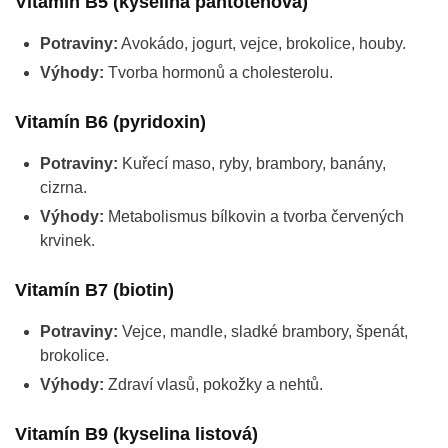
Vitamín B5 (kyselina pantotenová)
Potraviny:
Avokádo, jogurt, vejce, brokolice, houby.
Výhody:
Tvorba hormonů a cholesterolu.
Vitamín B6 (pyridoxin)
Potraviny:
Kuřecí maso, ryby, brambory, banány,
cizrna.
Výhody:
Metabolismus bílkovin a tvorba červených
krvinek.
Vitamín B7 (biotin)
Potraviny:
Vejce, mandle, sladké brambory, špenát,
brokolice.
Výhody:
Zdraví vlasů, pokožky a nehtů.
Vitamín B9 (kyselina listová)