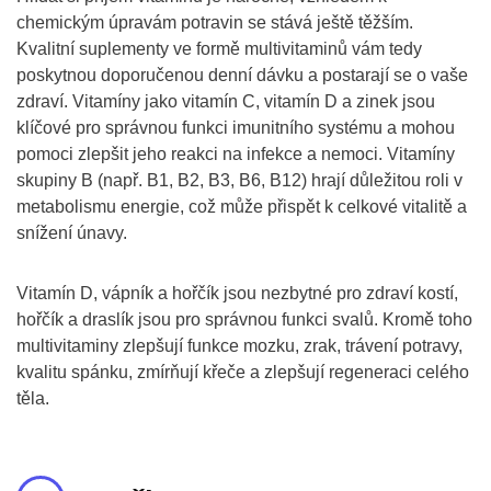
chemickým úpravám potravin se stává ještě těžším.
Kvalitní suplementy ve formě multivitaminů vám tedy
poskytnou doporučenou denní dávku a postarají se o vaše
zdraví. Vitamíny jako vitamín C, vitamín D a zinek jsou
klíčové pro správnou funkci imunitního systému a mohou
pomoci zlepšit jeho reakci na infekce a nemoci. Vitamíny
skupiny B (např. B1, B2, B3, B6, B12) hrají důležitou roli v
metabolismu energie, což může přispět k celkové vitalitě a
snížení únavy.
Vitamín D, vápník a hořčík jsou nezbytné pro zdraví kostí,
hořčík a draslík jsou pro správnou funkci svalů. Kromě toho
multivitaminy zlepšují funkce mozku, zrak, trávení potravy,
kvalitu spánku, zmírňují křeče a zlepšují regeneraci celého
těla.