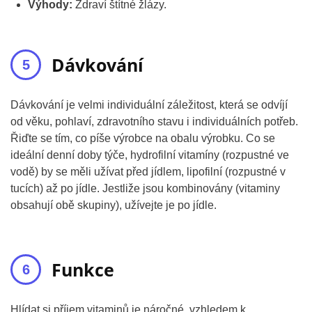
Výhody:
Zdraví štítné žlázy.
Dávkování
Dávkování je velmi individuální záležitost, která se odvíjí
od věku, pohlaví, zdravotního stavu i individuálních potřeb.
Řiďte se tím, co píše výrobce na obalu výrobku. Co se
ideální denní doby týče, hydrofilní vitamíny (rozpustné ve
vodě) by se měli užívat před jídlem, lipofilní (rozpustné v
tucích) až po jídle. Jestliže jsou kombinovány (vitaminy
obsahují obě skupiny), užívejte je po jídle.
Funkce
Hlídat si příjem vitaminů je náročné, vzhledem k