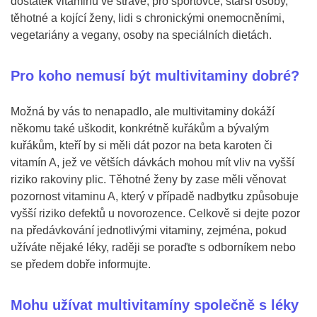
dostatek vitaminů ve stravě, pro sportovce, starší osoby,
těhotné a kojící ženy, lidi s chronickými onemocněními,
vegetariány a vegany, osoby na speciálních dietách.
Pro koho nemusí být multivitaminy dobré?
Možná by vás to nenapadlo, ale multivitaminy dokáží
někomu také uškodit, konkrétně kuřákům a bývalým
kuřákům, kteří by si měli dát pozor na beta karoten či
vitamín A, jež ve větších dávkách mohou mít vliv na vyšší
riziko rakoviny plic. Těhotné ženy by zase měli věnovat
pozornost vitaminu A, který v případě nadbytku způsobuje
vyšší riziko defektů u novorozence. Celkově si dejte pozor
na předávkování jednotlivými vitaminy, zejména, pokud
užíváte nějaké léky, raději se poraďte s odborníkem nebo
se předem dobře informujte.
Mohu užívat multivitamíny společně s léky