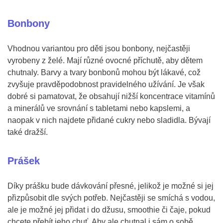
Bonbony
Vhodnou variantou pro děti jsou bonbony, nejčastěji
vyrobeny z želé. Mají různé ovocné příchutě, aby dětem
chutnaly. Barvy a tvary bonbonů mohou být lákavé, což
zvyšuje pravděpodobnost pravidelného užívání. Je však
dobré si pamatovat, že obsahují nižší koncentrace vitamínů
a minerálů ve srovnání s tabletami nebo kapslemi, a
naopak v nich najdete přidané cukry nebo sladidla. Bývají
také dražší.
Prášek
Díky prášku bude dávkování přesné, jelikož je možné si jej
přizpůsobit dle svých potřeb. Nejčastěji se smíchá s vodou,
ale je možné jej přidat i do džusu, smoothie či čaje, pokud
chcete přebít jeho chuť. Aby ale chutnal i sám o sobě