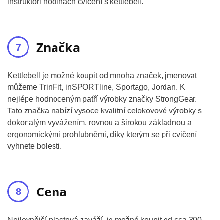
instruktoři hodinách cvičení s kettlebell.
Značka
Kettlebell je možné koupit od mnoha značek, jmenovat
můžeme TrinFit, inSPORTline, Sportago, Jordan. K
nejlépe hodnoceným patří výrobky značky StrongGear.
Tato značka nabízí vysoce kvalitní celokovové výrobky s
dokonalým vyvážením, rovnou a širokou základnou a
ergonomickými prohlubněmi, díky kterým se při cvičení
vyhnete bolesti.
Cena
Nejlevnější plastová zaváží, je možné koupit od cca 300