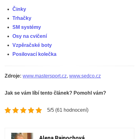
Činky
Trhačky
SM systémy
Osy na cvičení
Vzpěračské boty
Posilovací kolečka
Zdroje:
www.mastersport.cz
,
www.sedco.cz
Jak se vám líbí tento článek? Pomohl vám?
5/5 (61 hodnocení)
Alena Rajnochová