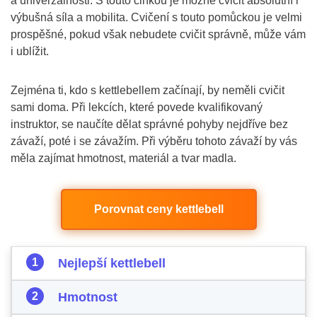
a univerzálnosti. S touto činkou je možné cvičit absolutní i
výbušná síla a mobilita. Cvičení s touto pomůckou je velmi
prospěšné, pokud však nebudete cvičit správně, může vám
i ublížit.
Zejména ti, kdo s kettlebellem začínají, by neměli cvičit
sami doma. Při lekcích, které povede kvalifikovaný
instruktor, se naučíte dělat správné pohyby nejdříve bez
závaží, poté i se závažím. Při výběru tohoto závaží by vás
měla zajímat hmotnost, materiál a tvar madla.
Porovnat ceny kettlebell
Nejlepší kettlebell
Hmotnost