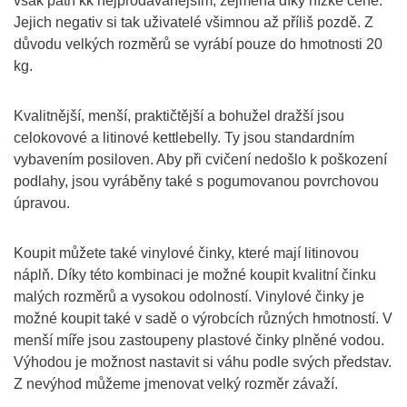
však patří kk nejprodávanějším, zejména díky nízké ceně.
Jejich negativ si tak uživatelé všimnou až příliš pozdě. Z
důvodu velkých rozměrů se vyrábí pouze do hmotnosti 20
kg.
Kvalitnější, menší, praktičtější a bohužel dražší jsou
celokovové a litinové kettlebelly. Ty jsou standardním
vybavením posiloven. Aby při cvičení nedošlo k poškození
podlahy, jsou vyráběny také s pogumovanou povrchovou
úpravou.
Koupit můžete také vinylové činky, které mají litinovou
náplň. Díky této kombinaci je možné koupit kvalitní činku
malých rozměrů a vysokou odolností. Vinylové činky je
možné koupit také v sadě o výrobcích různých hmotností. V
menší míře jsou zastoupeny plastové činky plněné vodou.
Výhodou je možnost nastavit si váhu podle svých představ.
Z nevýhod můžeme jmenovat velký rozměr závaží.