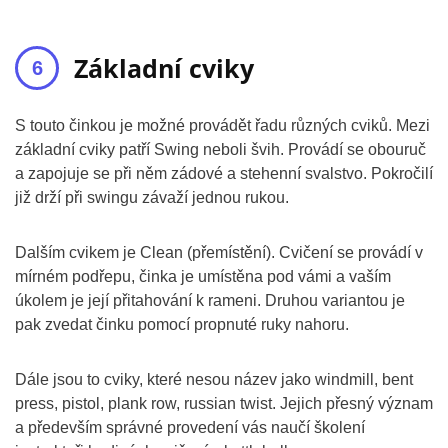
Základní cviky
S touto činkou je možné provádět řadu různých cviků. Mezi
základní cviky patří Swing neboli švih. Provádí se obouruč
a zapojuje se při něm zádové a stehenní svalstvo. Pokročilí
již drží při swingu závaží jednou rukou.
Dalším cvikem je Clean (přemístění). Cvičení se provádí v
mírném podřepu, činka je umístěna pod vámi a vaším
úkolem je její přitahování k rameni. Druhou variantou je
pak zvedat činku pomocí propnuté ruky nahoru.
Dále jsou to cviky, které nesou název jako windmill, bent
press, pistol, plank row, russian twist. Jejich přesný význam
a především správné provedení vás naučí školení