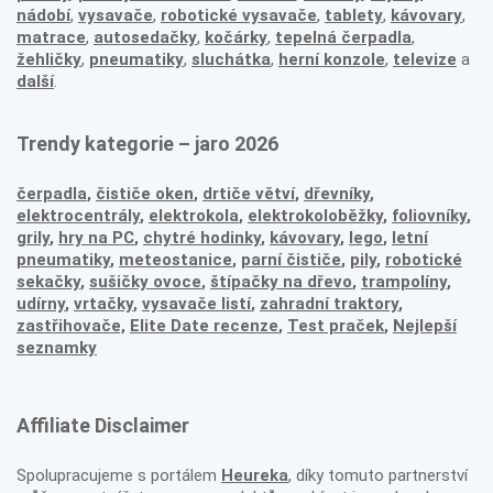
nádobí
,
vysavače
,
robotické vysavače
,
tablety
,
kávovary
,
matrace
,
autosedačky
,
kočárky
,
tepelná čerpadla
,
žehličky
,
pneumatiky
,
sluchátka
,
herní konzole
,
televize
a
další
.
Trendy kategorie – jaro 2026
čerpadla
,
čističe oken
,
drtiče větví
,
dřevníky
,
elektrocentrály
,
elektrokola
,
elektrokoloběžky
,
foliovníky
,
grily
,
hry na PC
,
chytré hodinky
,
kávovary
,
lego
,
letní
pneumatiky
,
meteostanice
,
parní čističe
,
pily
,
robotické
sekačky
,
sušičky ovoce
,
štípačky na dřevo
,
trampolíny
,
udírny
,
vrtačky
,
vysavače listí
,
zahradní traktory
,
zastřihovače,
Elite Date recenze
,
Test praček
,
Nejlepší
seznamky
Affiliate Disclaimer
Spolupracujeme s portálem
Heureka
, díky tomuto partnerství