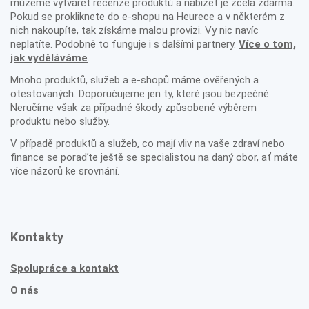
můžeme vytvářet recenze produktů a nabízet je zcela zdarma.
Pokud se prokliknete do e-shopu na Heurece a v některém z
nich nakoupíte, tak získáme malou provizi. Vy nic navíc
neplatíte. Podobně to funguje i s dalšími partnery.
Více o tom,
jak vyděláváme
.
Mnoho produktů, služeb a e-shopů máme ověřených a
otestovaných. Doporučujeme jen ty, které jsou bezpečné.
Neručíme však za případné škody způsobené výběrem
produktu nebo služby.
V případě produktů a služeb, co mají vliv na vaše zdraví nebo
finance se poraďte ještě se specialistou na daný obor, ať máte
více názorů ke srovnání.
Kontakty
Spolupráce a kontakt
O nás