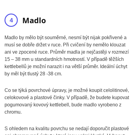
Madlo
Madlo by mělo být souměrné, nesmí být nijak pokřivené a
musí se dobře držet v ruce. Při cvičení by nemělo klouzat
ani ve zpocené ruce. Průměr madla je nejčastěji v rozmezí
15 – 38 mm u standardních hmotností. V případě těžších
kettlebellů je možní narazit i na větší průměr. Ideální úchyt
by měl být tlustý 28 -38 cm.
Co se týká povrchové úpravy, je možné koupit celolitinové,
celokovové a plastové činky. V případě, že budete kupovat
pogumovaný kovový kettlebell, bude madlo vyrobeno z
chromu.
S ohledem na kvalitu povrchu se nedají doporučit plastové