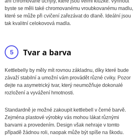
ani chromované úchyty, které jsou velmi kluzké. Vyhnout
byste se měli také chromovanému vroubkovanému madlu,
které se může při cvičení zařezávat do dlaně. Ideální jsou
tak kvalitní celokovová madla.
Tvar a barva
Kettlebelly by měly mít rovnou základnu, díky které bude
závaží stabilní a umožní vám provádět různé cviky. Pozor
dejte na asymetrický tvar, který neumožňuje dokonalé
rozložení a vyvážení hmotnosti.
Standardně je možné zakoupit kettlebell v černé barvě.
Zejména plastové výrobky vás mohou lákat různými
barvami a provedením. Design však nehraje v tomto
případě žádnou roli, naopak může být spíše na škodu.