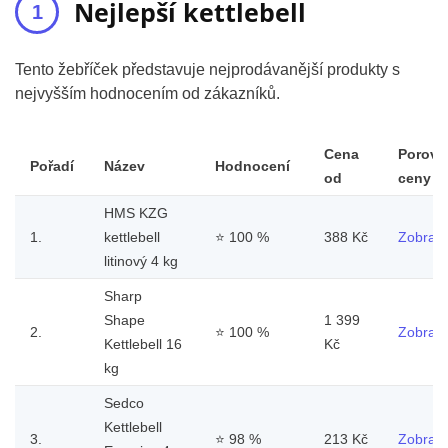
Nejlepší kettlebell
Tento žebříček představuje nejprodávanější produkty s
nejvyšším hodnocením od zákazníků.
Cena
Porovn
Pořadí
Název
Hodnocení
od
ceny
HMS KZG
1.
kettlebell
⭐
100 %
388 Kč
Zobrazi
litinový 4 kg
Sharp
Shape
1 399
2.
⭐
100 %
Zobrazi
Kettlebell 16
Kč
kg
Sedco
Kettlebell
3.
⭐
98 %
213 Kč
Zobrazi