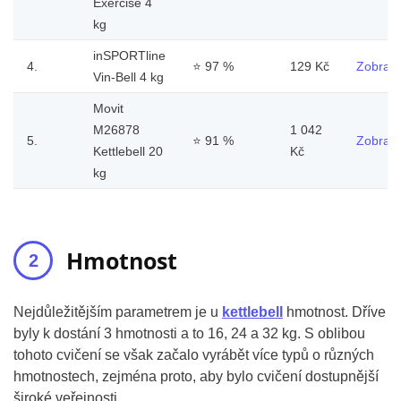
Exercise 4
kg
inSPORTline
4.
⭐
97 %
129 Kč
Zobrazi
Vin-Bell 4 kg
Movit
M26878
1 042
5.
⭐
91 %
Zobrazi
Kettlebell 20
Kč
kg
Hmotnost
Nejdůležitějším parametrem je u
kettlebell
hmotnost. Dříve
byly k dostání 3 hmotnosti a to 16, 24 a 32 kg. S oblibou
tohoto cvičení se však začalo vyrábět více typů o různých
hmotnostech, zejména proto, aby bylo cvičení dostupnější
široké veřejnosti.