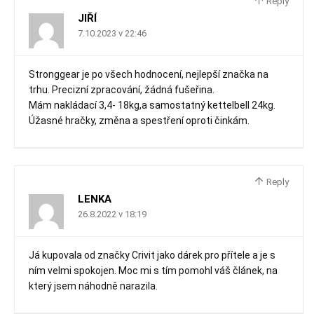
Reply
JIŘÍ
7.10.2023 v 22:46
Stronggear je po všech hodnocení, nejlepší značka na
trhu. Precizní zpracování, žádná fušeřina.
Mám nakládací 3,4- 18kg,a samostatný kettelbell 24kg.
Úžasné hračky, změna a spestření oproti činkám.
Reply
LENKA
26.8.2022 v 18:19
Já kupovala od značky Crivit jako dárek pro přítele a je s
ním velmi spokojen. Moc mi s tím pomohl váš článek, na
který jsem náhodně narazila.