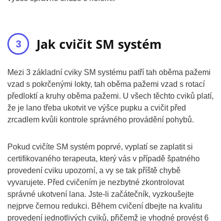
Jak cvičit SM systém
Mezi 3 základní cviky SM systému patří tah oběma pažemi
vzad s pokrčenými lokty, tah oběma pažemi vzad s rotací
předloktí a kruhy oběma pažemi. U všech těchto cviků platí,
že je lano třeba ukotvit ve výšce pupku a cvičit před
zrcadlem kvůli kontrole správného provádění pohybů.
Pokud cvičíte SM systém poprvé, vyplatí se zaplatit si
certifikovaného terapeuta, který vás v případě špatného
provedení cviku upozorní, a vy se tak příště chybě
vyvarujete. Před cvičením je nezbytné zkontrolovat
správné ukotvení lana. Jste-li začátečník, vyzkoušejte
nejprve černou redukci. Během cvičení dbejte na kvalitu
provedení jednotlivých cviků, přičemž je vhodné provést 6