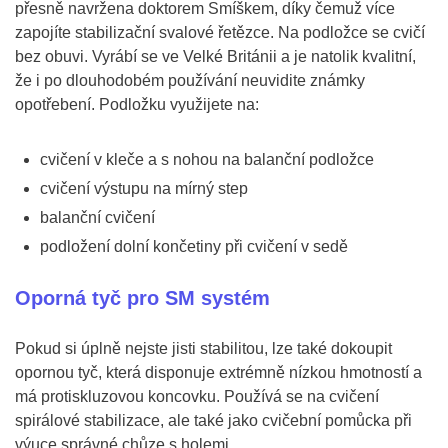
přesně navržena doktorem Smíškem, díky čemuž více
zapojíte stabilizační svalové řetězce. Na podložce se cvičí
bez obuvi. Vyrábí se ve Velké Británii a je natolik kvalitní,
že i po dlouhodobém používání neuvidite známky
opotřebení. Podložku využijete na:
cvičení v kleče a s nohou na balanční podložce
cvičení výstupu na mírný step
balanční cvičení
podložení dolní končetiny při cvičení v sedě
Oporná tyč pro SM systém
Pokud si úplně nejste jisti stabilitou, lze také dokoupit
opornou tyč, která disponuje extrémně nízkou hmotností a
má protiskluzovou koncovku. Používá se na cvičení
spirálové stabilizace, ale také jako cvičební pomůcka při
výuce správné chůze s holemi.