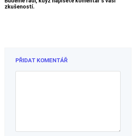
Budeme rádi, když napíšete komentář s vaší
zkušeností.
PŘIDAT KOMENTÁŘ