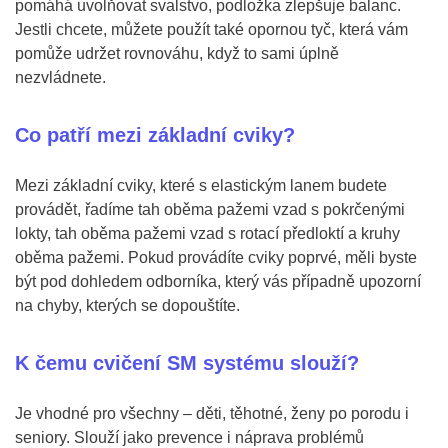
pomáhá uvolňovat svalstvo, podložka zlepšuje balanc.
Jestli chcete, můžete použít také opornou tyč, která vám
pomůže udržet rovnováhu, když to sami úplně
nezvládnete.
Co patří mezi základní cviky?
Mezi základní cviky, které s elastickým lanem budete
provádět, řadíme tah oběma pažemi vzad s pokrčenými
lokty, tah oběma pažemi vzad s rotací předloktí a kruhy
oběma pažemi. Pokud provádíte cviky poprvé, měli byste
být pod dohledem odborníka, který vás případně upozorní
na chyby, kterých se dopouštíte.
K čemu cvičení SM systému slouží?
Je vhodné pro všechny – děti, těhotné, ženy po porodu i
seniory. Slouží jako prevence i náprava problémů