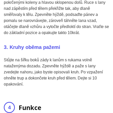
pokrčenými koleny a hlavou sklopenou dolů. Ruce s lany
nad zápěstím před tělem překřižte tak, aby dlaně
směřovaly k tělu. Zpevněte hýždě, podsaďte pánev a
pomalu se narovnávejte, zároveň táhněte lana vzad,
otáčejte dlaně vzhůru a vytočte předloktí do stran. Vraťte se
do základní pozice a opakujte takto 10krát.
3. Kruhy oběma pažemi
Stůjte na šířku boků zády k lanům s rukama volně
nataženýma dozadu. Zpevněte hýždě a paže s lany
zvedejte nahoru, jako byste opisovali kruh. Po vzpažení
ohněte trup a dokončete kruh před tělem. Dejte si 10
opakování.
Funkce