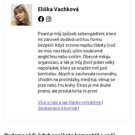
Eliška Vachková
Psaní je můj způsob sebevyjádření, který
mi zároveň dodává určitou formu
bezpečí. Když zrovna nepíšu články (což
se moc nestává), učím soukromě
angličtinu nebo cvičím. Obecně miluju
organizaci, a tak je můj život jeden velký
nepořádek, který se snažím mít pod
kontrolou. Abych si zachovala rovnováhu,
chodím na procházky, medituji, věnuji se
józe nebo čtu knihy. Stres je mé druhé
jméno, ale produktivita to první.
Více o nás a jak články vytváříme
|
Spolupráce a kontakt