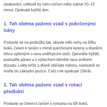
opakování, celkově by vám cvičení mělo zabrat 10–15
minut. Opakujte každý den.
1. Tah oběma pažemi vzad s pokrčenými
lokty
Postavte se na podložku tak, abyste měli nohy na šířku
boků, čelem k lanům s mírně pokrčenými koleny a dlaněmi
lehce opřenými o lana směřujícími dolů. Zpevněte hýždě,
podsaďte pánev a s výdechem táhněte lana směrem
dozadu. Lokty krčte a dlaně otáčejte nahoru, následně se
vraťte do základní pozice. Celý cvik opakujte 10krát.
2. Tah oběma pažemi vzad s rotací
předloktí
Postavte se čelem k lanům s nohama na šíři boků,