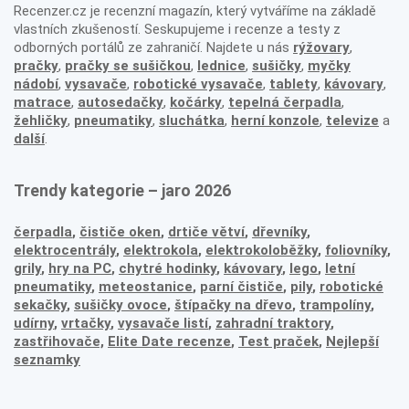
Recenzer.cz je recenzní magazín, který vytváříme na základě
vlastních zkušeností. Seskupujeme i recenze a testy z
odborných portálů ze zahraničí. Najdete u nás
rýžovary
,
pračky
,
pračky se sušičkou
,
lednice
,
sušičky
,
myčky
nádobí
,
vysavače
,
robotické vysavače
,
tablety
,
kávovary
,
matrace
,
autosedačky
,
kočárky
,
tepelná čerpadla
,
žehličky
,
pneumatiky
,
sluchátka
,
herní konzole
,
televize
a
další
.
Trendy kategorie – jaro 2026
čerpadla
,
čističe oken
,
drtiče větví
,
dřevníky
,
elektrocentrály
,
elektrokola
,
elektrokoloběžky
,
foliovníky
,
grily
,
hry na PC
,
chytré hodinky
,
kávovary
,
lego
,
letní
pneumatiky
,
meteostanice
,
parní čističe
,
pily
,
robotické
sekačky
,
sušičky ovoce
,
štípačky na dřevo
,
trampolíny
,
udírny
,
vrtačky
,
vysavače listí
,
zahradní traktory
,
zastřihovače,
Elite Date recenze
,
Test praček
,
Nejlepší
seznamky