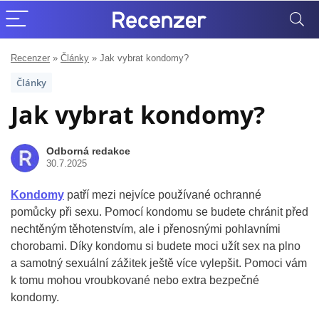
Recenzer
»
Články
»
Jak vybrat kondomy?
Články
Jak vybrat kondomy?
Odborná redakce
30.7.2025
Kondomy
patří mezi nejvíce používané ochranné
pomůcky při sexu. Pomocí kondomu se budete chránit před
nechtěným těhotenstvím, ale i přenosnými pohlavními
chorobami. Díky kondomu si budete moci užít sex na plno
a samotný sexuální zážitek ještě více vylepšit. Pomoci vám
k tomu mohou vroubkované nebo extra bezpečné
kondomy.