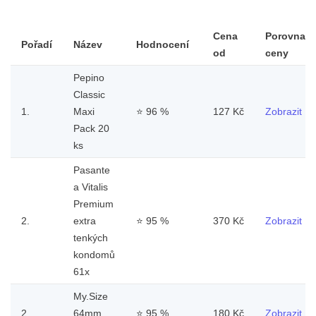
Cena
Porovnat
Pořadí
Název
Hodnocení
od
ceny
Pepino
Classic
1.
Maxi
⭐
96 %
127 Kč
Zobrazit
Pack 20
ks
Pasante
a Vitalis
Premium
2.
extra
⭐
95 %
370 Kč
Zobrazit
tenkých
kondomů
61x
My.Size
2.
64mm
⭐
95 %
180 Kč
Zobrazit