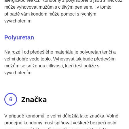
alergickou reakci. Kondomy z polyisoprenu jsou silné, což
může vyhovovat mužům s citlivým penisem. I v tomto
případě vám kondom může pomoci s rychlým
vyvrcholením.
Polyuretan
Na rozdíl od předešlého materiálu je polyuretan tenčí a
velmi dobře vede teplo. Vyhovovat tak bude především
mužům se sníženou citlivostí, kteří řeší potíže s
vyvrcholením.
Značka
V případě kondomů je velmi důležitá také značka. Volně
prodejné kondomy musí splňovat veškeré bezpečnostní