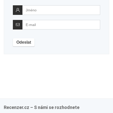
Recenzer.cz – S námi se rozhodnete