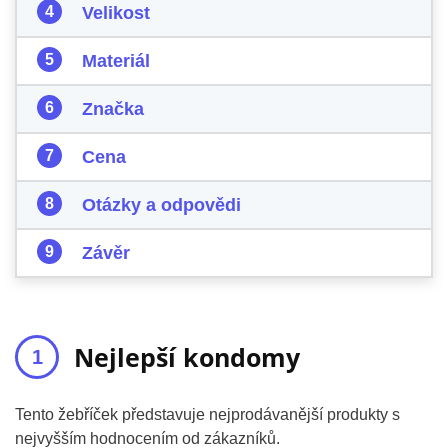
Velikost
Materiál
Značka
Cena
Otázky a odpovědi
Závěr
Nejlepší kondomy
Tento žebříček představuje nejprodávanější produkty s
nejvyšším hodnocením od zákazníků.