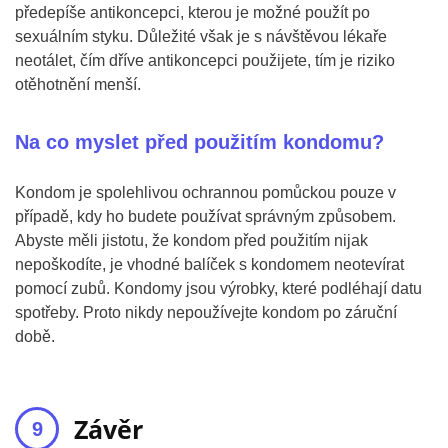
předepíše antikoncepci, kterou je možné použít po
sexuálním styku. Důležité však je s návštěvou lékaře
neotálet, čím dříve antikoncepci použijete, tím je riziko
otěhotnění menší.
Na co myslet před použitím kondomu?
Kondom je spolehlivou ochrannou pomůckou pouze v
případě, kdy ho budete používat správným způsobem.
Abyste měli jistotu, že kondom před použitím nijak
nepoškodíte, je vhodné balíček s kondomem neotevírat
pomocí zubů. Kondomy jsou výrobky, které podléhají datu
spotřeby. Proto nikdy nepoužívejte kondom po záruční
době.
Závěr