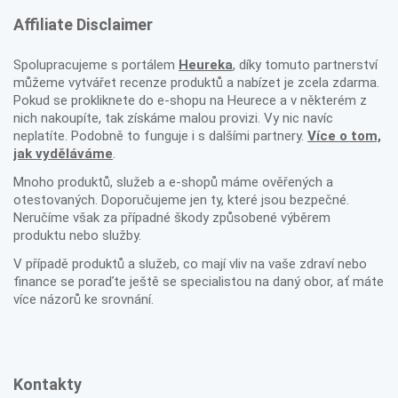
Affiliate Disclaimer
Spolupracujeme s portálem
Heureka
, díky tomuto partnerství
můžeme vytvářet recenze produktů a nabízet je zcela zdarma.
Pokud se prokliknete do e-shopu na Heurece a v některém z
nich nakoupíte, tak získáme malou provizi. Vy nic navíc
neplatíte. Podobně to funguje i s dalšími partnery.
Více o tom,
jak vyděláváme
.
Mnoho produktů, služeb a e-shopů máme ověřených a
otestovaných. Doporučujeme jen ty, které jsou bezpečné.
Neručíme však za případné škody způsobené výběrem
produktu nebo služby.
V případě produktů a služeb, co mají vliv na vaše zdraví nebo
finance se poraďte ještě se specialistou na daný obor, ať máte
více názorů ke srovnání.
Kontakty