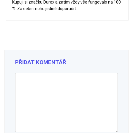
Kupuji si značku Durex a zatím vždy vše fungovalo na 100
%. Za sebe mohu jedině doporučit.
PŘIDAT KOMENTÁŘ